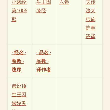
小乘经·
生王因
六卷
夫传
第1006
缘经
法大
部
师施
护奉
诏译
· 经名 ·
· 品名 ·
卷数 ·
品数 ·
跋序
译作者
佛说顶
生王因
缘经卷