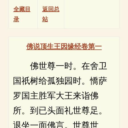
全藏目
返回总
录
站
佛说顶生王因缘经卷第一
佛世尊一时。在舍卫
国祇树给孤独园时。憍萨
罗国主胜军大王来诣佛
所。到已头面礼世尊足。
退坐一面佛言。世尊世