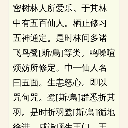
密树林人所爱乐。于其林
中有五百仙人。栖止修习
五神通定。是时林间多诸
飞鸟鹭[斯/鳥]等类。鸣噪喧
烦妨所修定。中一仙人名
曰丑面。生恚怒心。即以
咒句咒。鹭[斯/鳥]群悉折其
羽。是时折羽鹭[斯/鳥]循地
徐进。咸诣顶生王门。王