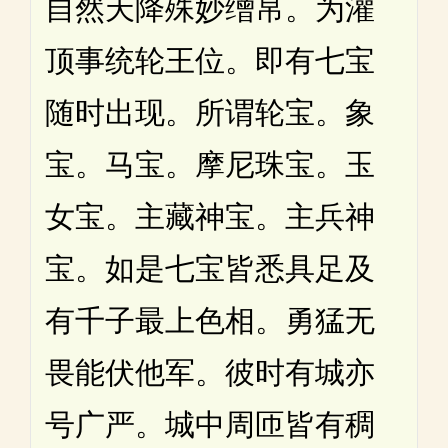
自然天降殊妙缯帛。为灌
顶事统轮王位。即有七宝
随时出现。所谓轮宝。象
宝。马宝。摩尼珠宝。玉
女宝。主藏神宝。主兵神
宝。如是七宝皆悉具足及
有千子最上色相。勇猛无
畏能伏他军。彼时有城亦
号广严。城中周匝皆有稠