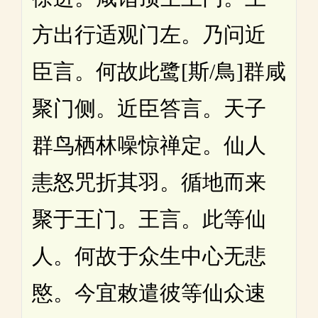
方出行适观门左。乃问近
臣言。何故此鹭[斯/鳥]群咸
聚门侧。近臣答言。天子
群鸟栖林噪惊禅定。仙人
恚怒咒折其羽。循地而来
聚于王门。王言。此等仙
人。何故于众生中心无悲
愍。今宜敕遣彼等仙众速