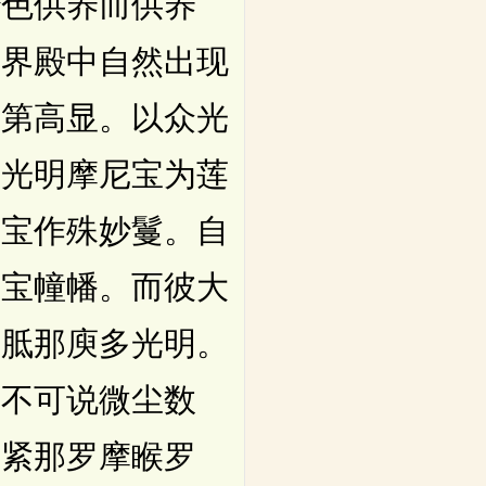
妙色供养而供养
法界殿中自然出现
次第高显。以众光
议光明摩尼宝为莲
尼宝作殊妙鬘。自
及宝幢幡。而彼大
俱胝那庾多光明。
刹不可说微尘数
罗紧那罗摩睺罗