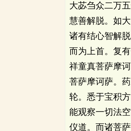
大苾刍众二万五
慧善解脱。如大
诸有结心智解脱
而为上首。复有
祥童真菩萨摩诃
菩萨摩诃萨。药
轮。悉于宝积方
能观察一切法空
仪道。而诸菩萨