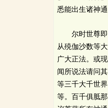
悉能出生诸神通
尔时世尊即作
从殑伽沙数等大
广大正法。或现
闻所说法请问其
等三千大千世界
等。百千俱胝那