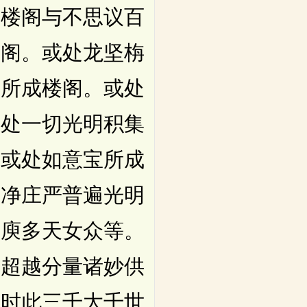
宝楼阁与不思议百
楼阁。或处龙坚栴
宝所成楼阁。或处
或处一切光明积集
。或处如意宝所成
清净庄严普遍光明
那庾多天女众等。
比超越分量诸妙供
。时此三千大千世