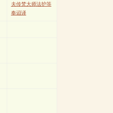
夫传梵大师法护等
奉诏译