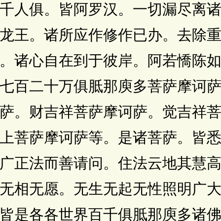
千人俱。皆阿罗汉。一切漏尽离
龙王。诸所应作修作已办。去除
。诸心自在到于彼岸。阿若憍陈
七百二十万俱胝那庾多菩萨摩诃
萨。财吉祥菩萨摩诃萨。觉吉祥
上菩萨摩诃萨等。是诸菩萨。皆
广正法而善请问。住法云地其慧
无相无愿。无生无起无性照明广
皆是各各世界百千俱胝那庾多诸