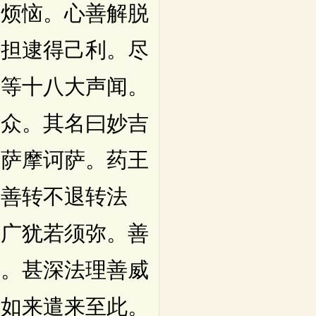
诸烦恼。心善解脱
重担逮得己利。尽
如等十八大声闻。
萨众。其名曰妙吉
菩萨摩诃萨。药王
悉善转不退转法
高广犹若须弥。善
大。甚深法理善威
佛如来遣来至此。