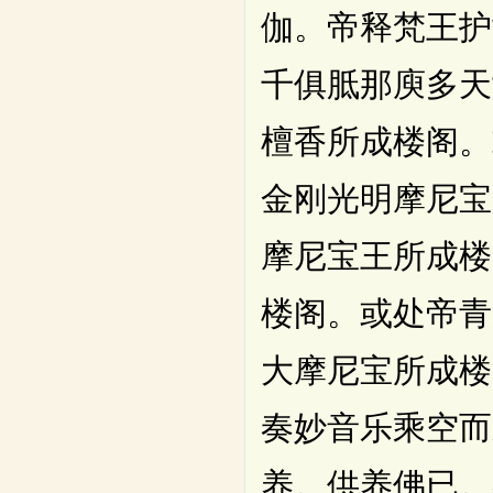
伽。帝释梵王护
千俱胝那庾多天
檀香所成楼阁。
金刚光明摩尼宝
摩尼宝王所成楼
楼阁。或处帝青
大摩尼宝所成楼
奏妙音乐乘空而
养。供养佛已。