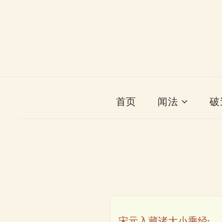
首页
闻法
破
宋元入藏诸大小乘经·