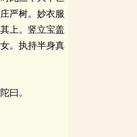
宝庄严树。妙衣服
覆其上。竖立宝盖
天女。执持半身真
陀曰。