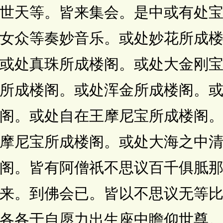
世天等。皆来集会。是中或有处
女众等奏妙音乐。或处妙花所成
或处真珠所成楼阁。或处大金刚
所成楼阁。或处浑金所成楼阁。
阁。或处自在王摩尼宝所成楼阁
摩尼宝所成楼阁。或处大海之中
阁。皆有阿僧祇不思议百千俱胝
来。到佛会已。皆以不思议无等
各各于自愿力出生座中瞻仰世尊