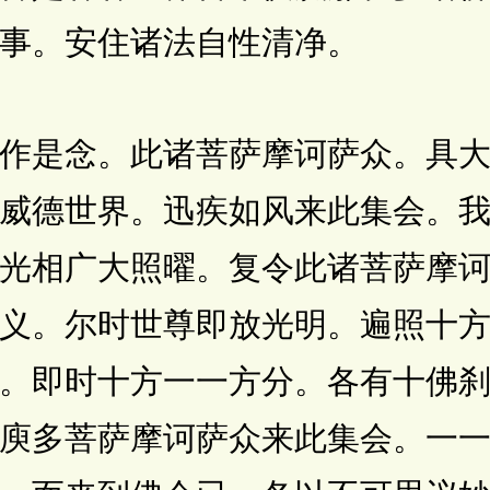
事。安住诸法自性清净。
是念。此诸菩萨摩诃萨众。具大
威德世界。迅疾如风来此集会。
光相广大照曜。复令此诸菩萨摩
义。尔时世尊即放光明。遍照十
。即时十方一一方分。各有十佛
庾多菩萨摩诃萨众来此集会。一