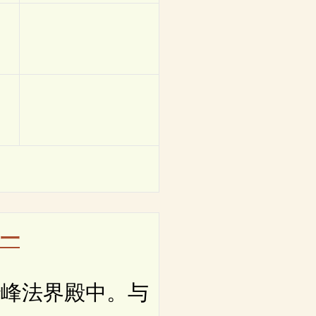
一
峰法界殿中。与