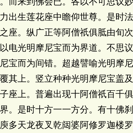
。而来到佛会已。各以不可思议
力出生莲花座中瞻仰世尊。是时
之座。纵广正等阿僧祇俱胝由旬
以电光明摩尼宝而为界道。不思
尼宝而为间错。超越譬喻光明摩
覆其上。竖立种种光明摩尼宝盖
子座上。普遍出现十阿僧祇百千
界。是时十方一一方分。有十佛
庾多天龙夜叉乾闼婆阿修罗迦楼