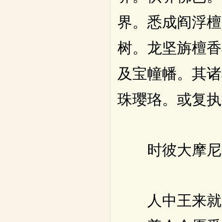
界。悉成阎浮檀
树。龙坚旃檀香
及宝幢幡。其诸
珠璎珞。或复执
时彼大摩尼宝
人中王来就