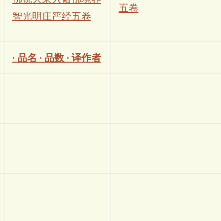
五卷
智光明庄严经五卷
· 品名 · 品数 · 译作者