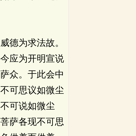
威德为求法故。
我今应为开明宣说
诃萨众。于此会中
方不可思议如微尘
刹不可说如微尘
一菩萨各现不可思