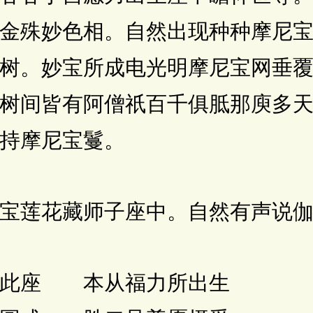
金殊妙色相。自然出现种种摩尼
树。妙宝所成电光明摩尼宝网垂
树间皆有阿僧祇百千俱胝那庾多
持摩尼宝鬘。
莲花藏师子座中。自然有声说伽
此座 本从福力所出生