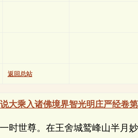
返回总站
说大乘入诸佛境界智光明庄严经卷第
时世尊。在王舍城鹫峰山半月妙