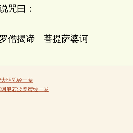
说咒曰：
波罗僧揭谛
菩提萨婆诃
蜜大明咒经一卷
摩诃般若波罗蜜经一卷