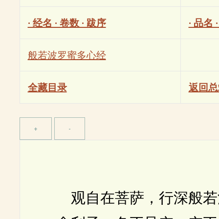
· 经名 · 卷数 · 跋序
· 品名 
般若波罗蜜多心经
全藏目录
返回总
观自在菩萨，行深般若波