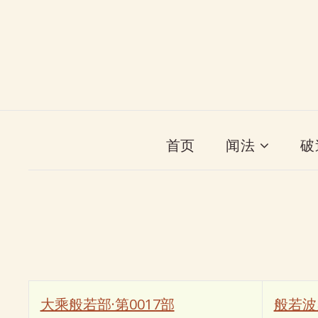
首页
闻法
破
大乘般若部·第0017部
般若波