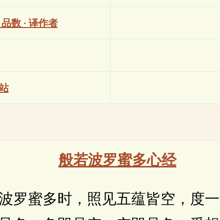
· 品数 · 译作者
站
般若波罗蜜多心经
罗蜜多时，照见五蕴皆空，度一