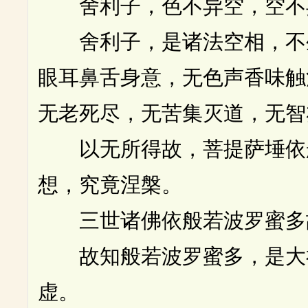
舍利子，色不异空，空不异
舍利子，是诸法空相，不生
眼耳鼻舌身意，无色声香味触
无老死尽，无苦集灭道，无智
以无所得故，菩提萨埵依般
想，究竟涅槃。
三世诸佛依般若波罗蜜多故
故知般若波罗蜜多，是大神
虚。