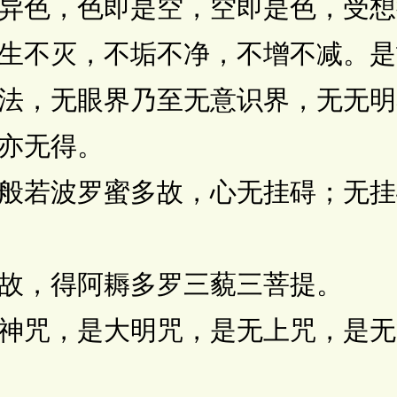
色，色即是空，空即是色，受想
不灭，不垢不净，不增不减。是
法，无眼界乃至无意识界，无无明
亦无得。
若波罗蜜多故，心无挂碍；无挂
，得阿耨多罗三藐三菩提。
咒，是大明咒，是无上咒，是无