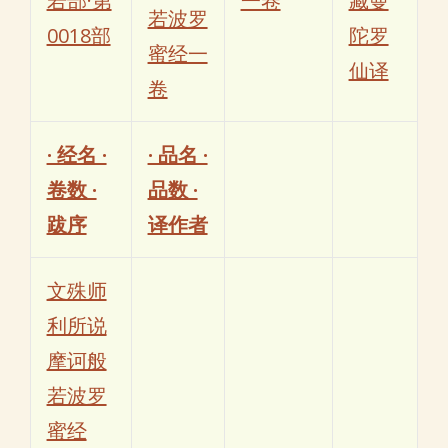
若部·第
一卷
藏曼
若波罗
0018部
陀罗
蜜经一
仙译
卷
· 经名 ·
· 品名 ·
卷数 ·
品数 ·
跋序
译作者
文殊师
利所说
摩诃般
若波罗
蜜经