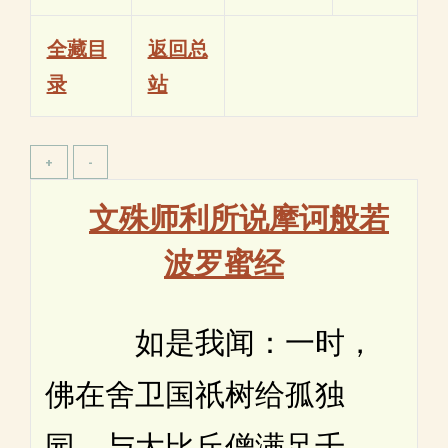
全藏目
返回总
录
站
文殊师利所说摩诃般若
波罗蜜经
如是我闻：一时，
佛在舍卫国祇树给孤独
园，与大比丘僧满足千