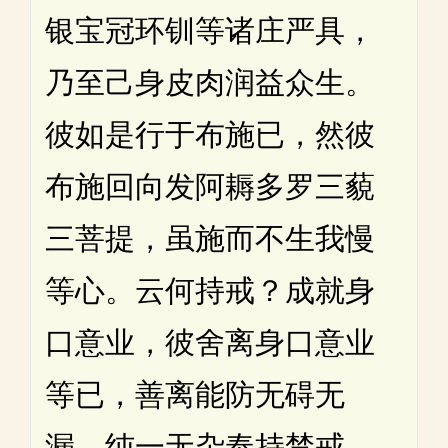
银宝冠环钏等诸庄严具，
乃至己身皮肉润益众生。
彼如是行于布施已，然彼
布施回向发阿耨多罗三藐
三菩提，虽施而不生我慢
等心。云何持戒？成就身
口意业，彼舍离身口意业
等已，善离能防无碍无
漏，纯一无杂奉持禁戒。