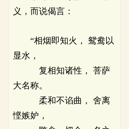
义，而说偈言：
“相烟即知火， 鸳鸯以
显水，
复相知诸性， 菩萨
大名称。
柔和不谄曲， 舍离
悭嫉妒，