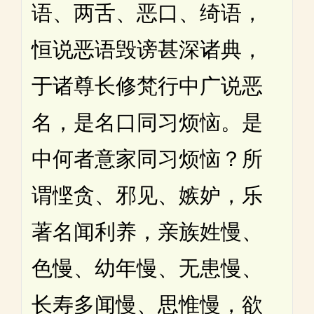
语、两舌、恶口、绮语，
恒说恶语毁谤甚深诸典，
于诸尊长修梵行中广说恶
名，是名口同习烦恼。是
中何者意家同习烦恼？所
谓悭贪、邪见、嫉妒，乐
著名闻利养，亲族姓慢、
色慢、幼年慢、无患慢、
长寿多闻慢、思惟慢，欲