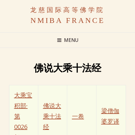
龙慈国际高等佛学院
NMIBA FRANCE
MENU
佛说大乘十法经
大乘宝
积部·
佛说大
梁僧伽
第
乘十法
一卷
婆罗译
0026
经