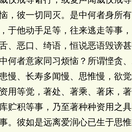
恼，彼一切同灭。是中何者身所有
，于他动手足等，往来逃走等事，
舌、恶口、绮语，恒说恶语毁谤甚
中何者意家同习烦恼？所谓悭贪、
患慢、长寿多闻慢、思惟慢，欲觉
资用等觉，著处、著乘、著床，著
库贮积等事，乃至著种种资用之具
事。彼如是远离爱润心已生于思惟