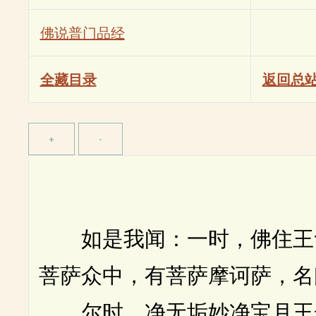
佛说普门品经
全藏目录
返回总
如是我闻：一时，佛住王舍
菩萨众中，有菩萨摩诃萨，名
尔时，净无垢妙净宝月王光