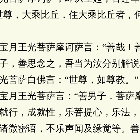
世尊，大乘比丘，住大乘比丘者，
月王光菩萨摩诃萨言：“善哉！善
子，善思念之，吾当为汝分别解说
菩萨白佛言：“世尊，如尊教。”
月王光菩萨言：“善男子，菩萨摩
就行，成就性，乐菩提心，乐法，
诸微密语，不乐声闻及缘觉等。善