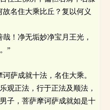
何故名住大乘比丘？复以何义
哉！净无垢妙净宝月王光，
。”
诃萨成就十法，名住大乘。
乐观正法，行于正法及顺法，
男子，菩萨摩诃萨成就如是十