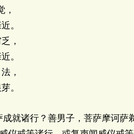
觉，
近。
乏，
近。
法，
芽。
成就诸行？善男子，菩萨摩诃萨剃
威仪戒等诸行，或复声闻威仪戒等