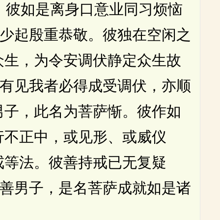
彼如是离身口意业同习烦恼
少起殷重恭敬。彼独在空闲之
众生，为令安调伏静定众生故
有见我者必得成受调伏，亦顺
男子，此名为菩萨惭。彼作如
行不正中，或见形、或威仪
戒等法。彼善持戒已无复疑
善男子，是名菩萨成就如是诸