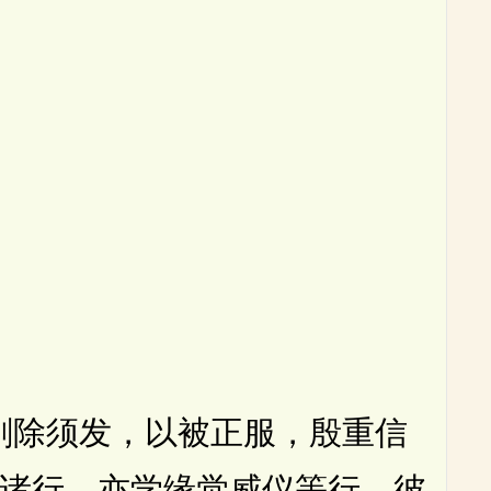
除须发，以被正服，殷重信
诸行，亦学缘觉威仪等行。彼