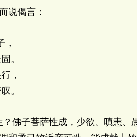
而说偈言：
子，
固。
行，
叹。
？佛子菩萨性成，少欲、嗔恚、愚