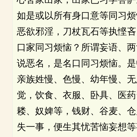
如是或以所有身口意等同习烦
恶欲邪淫，刀杖瓦石等执悭吝
口家同习烦恼？所谓妄语、两
说恶名，是名口同习烦恼。是
亲族姓慢、色慢、幼年慢、无
觉，饮食、衣服、卧具、医药
耧、奴婢等，钱财、谷麦、仓
失一事，便生其忧苦恼妄想等