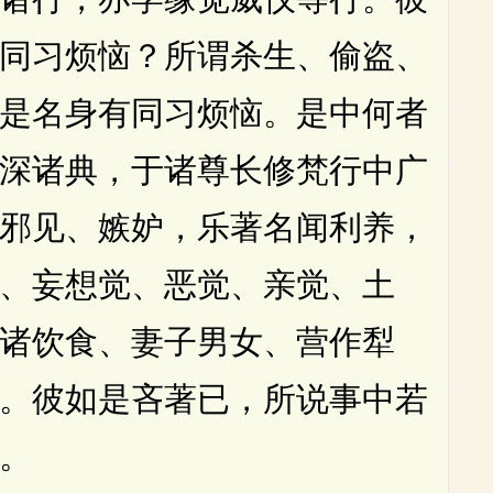
同习烦恼？所谓杀生、偷盗、
是名身有同习烦恼。是中何者
深诸典，于诸尊长修梵行中广
邪见、嫉妒，乐著名闻利养，
、妄想觉、恶觉、亲觉、土
诸饮食、妻子男女、营作犁
。彼如是吝著已，所说事中若
。