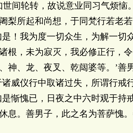
世间轮转，故说意业同习气烦恼。
阇梨所起和尚想，于同梵行若老若
如是！我为度一切众生，为解一切
诸根，未为寂灭，我必修正行，令
、神、龙、夜叉、乾闼婆等。’善
于诸威仪行中取诸过失，所谓行戒
如是惭愧已，日夜之中六时观于持
休息。善男子，此之名为菩萨愧。