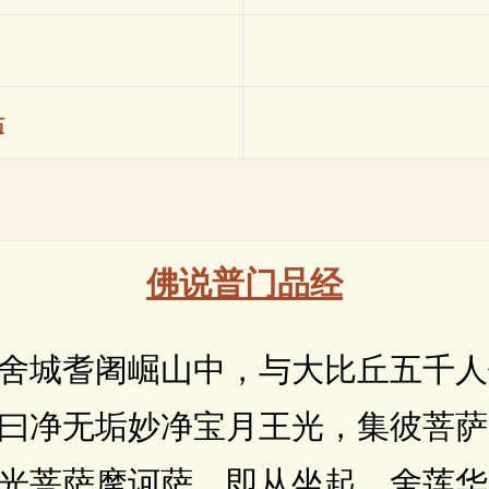
站
佛说普门品经
城耆阇崛山中，与大比丘五千人
曰净无垢妙净宝月王光，集彼菩萨
菩萨摩诃萨，即从坐起，舍莲华