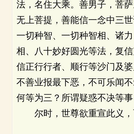
法，名住大乘。善男子，菩萨
无上菩提，善能信一念中三世
一切种智、一切种智相、诸力
相、八十妙好圆光等法，复信
信正行行者、顺行等沙门及婆
不善业报最下恶，不可乐闻不
何等为三？所谓疑惑不决等事
尔时，世尊欲重宣此义，