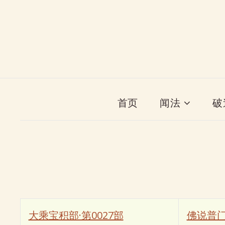
首页
闻法
破
大乘宝积部·第0027部
佛说普