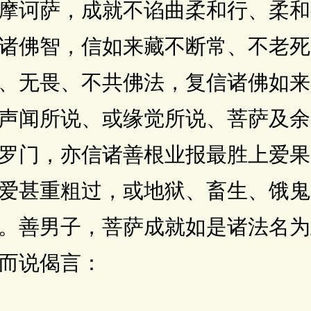
摩诃萨，成就不谄曲柔和行、柔和
诸佛智，信如来藏不断常、不老死
、无畏、不共佛法，复信诸佛如来
声闻所说、或缘觉所说、菩萨及余
罗门，亦信诸善根业报最胜上爱果
爱甚重粗过，或地狱、畜生、饿鬼
。善男子，菩萨成就如是诸法名为
而说偈言：