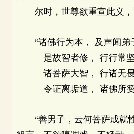
尔时，世尊欲重宣此义，
“诸佛行为本， 及声闻弟
是故智者修， 行行常坚
诸菩萨大智， 行诸无畏
令证离垢道， 诸佛所赞
“善男子，云何菩萨成就性