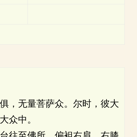
俱，无量菩萨众。尔时，彼大
大众中。
台往至佛所，偏袒右肩，右膝