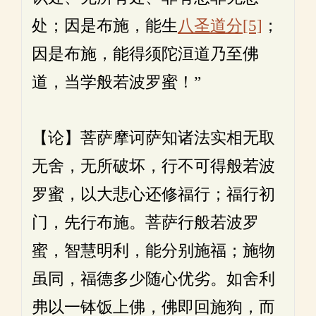
处；因是布施，能生
八圣道分
[5]
；
因是布施，能得须陀洹道乃至佛
道，当学般若波罗蜜！”
【论】菩萨摩诃萨知诸法实相无取
无舍，无所破坏，行不可得般若波
罗蜜，以大悲心还修福行；福行初
门，先行布施。菩萨行般若波罗
蜜，智慧明利，能分别施福；施物
虽同，福德多少随心优劣。如舍利
弗以一钵饭上佛，佛即回施狗，而