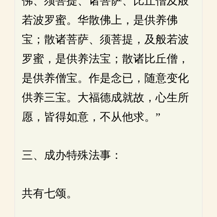
佛、须菩提、诸菩萨、比丘僧及般
若波罗蜜。华散佛上，是供养佛
宝；散诸菩萨、须菩提，及般若波
罗蜜，是供养法宝；散诸比丘僧，
是供养僧宝。作是念已，随意变化
供养三宝。大福德成就故，心生所
愿，皆得如意，不从他求。”
三、成办特殊法事：
共有七颂。