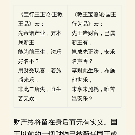
《宝行王正论·正教
《教王宝鬘论·国王
王品》云：
行为品》云：
先帝诸产业，弃本
先王诸财富，已属
属新王，
新王有，
能为前王生，法乐
岂成先正法，安乐
好名不？
名声否？
用财受现喜，若施
享财此生乐，布施
感来乐，
他世乐，
非此二唐失，唯生
未享未施耗，唯苦
苦无欢。
岂安乐？
财产终将留在身后而无有实义。国
王以前的一切财物已被新任国王或