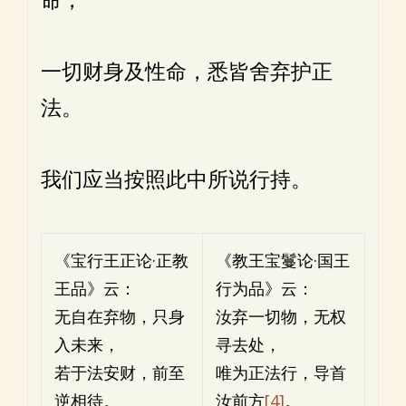
命，
一切财身及性命，悉皆舍弃护正
法。
我们应当按照此中所说行持。
《宝行王正论·正教
《教王宝鬘论·国王
王品》云：
行为品》云：
无自在弃物，只身
汝弃一切物，无权
入未来，
寻去处，
若于法安财，前至
唯为正法行，导首
逆相待。
汝前方
[4]
。