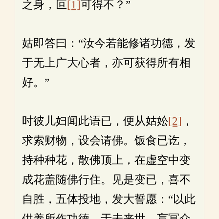
之身，叵
[1]
可得不？”
姑即答曰：“汝今若能修诸功德，发
于无上广大心者，亦可获得所有相
好。”
时彼儿妇闻此语已，便从姑妐
[2]
，
求索财物，设会请佛。饭食已讫，
持种种花，散佛顶上，在虚空中变
成花盖随佛行住。见是变已，喜不
自胜，五体投地，发大誓愿：“以此
供养所作功德，于未来世，盲冥众