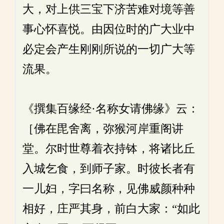
大，对上供三宝下济苦难对境等善
事心怀喜悦。由因位时的广大业中
必定会产生刚刚所说的一切广大等
流果。
《撰集百缘经·名称女请佛缘》云：
［佛在毘舍离，弥猴河岸重阁讲
堂。尔时世尊着衣持钵，将诸比丘
入城乞食，到师子家。时彼长者有
一儿妇，字曰名称，见佛威颜种种
相好，庄严其身，前白大家：“如此