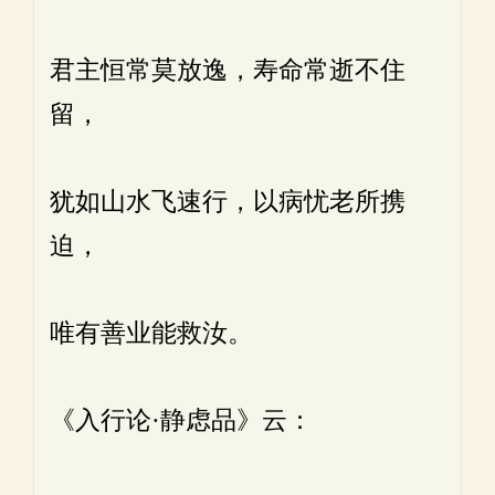
君主恒常莫放逸，寿命常逝不住
留，
犹如山水飞速行，以病忧老所携
迫，
唯有善业能救汝。
《入行论·静虑品》云：