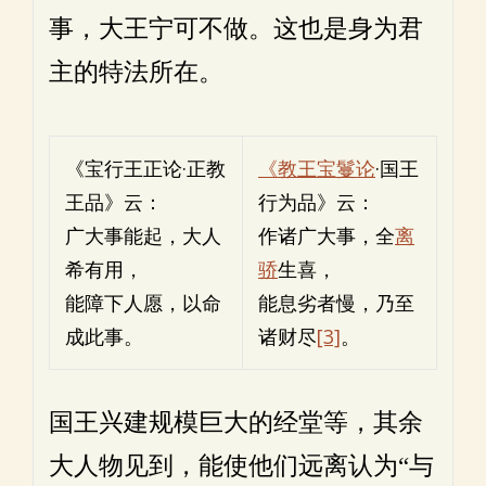
事，大王宁可不做。这也是身为君
主的特法所在。
《宝行王正论·正教
《教王宝鬘论
·国王
王品》云：
行为品》云：
广大事能起，大人
作诸广大事，全
离
希有用，
骄
生喜，
能障下人愿，以命
能息劣者慢，乃至
成此事。
诸财尽
[3]
。
国王兴建规模巨大的经堂等，其余
大人物见到，能使他们远离认为“与