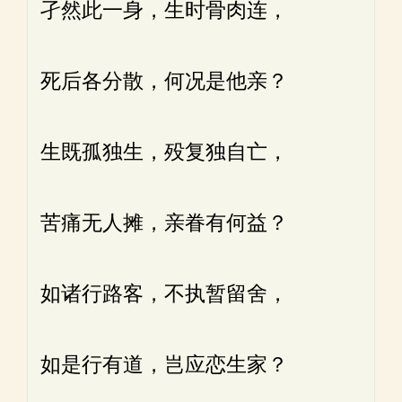
孑然此一身，生时骨肉连，
死后各分散，何况是他亲？
生既孤独生，殁复独自亡，
苦痛无人摊，亲眷有何益？
如诸行路客，不执暂留舍，
如是行有道，岂应恋生家？