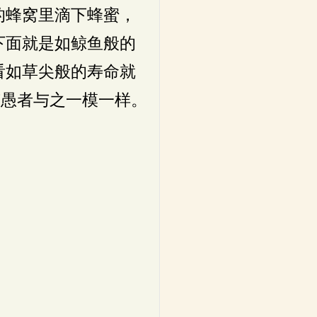
的蜂窝里滴下蜂蜜，
下面就是如鲸鱼般的
看如草尖般的寿命就
有愚者与之一模一样。