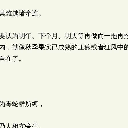
其难越诸牵连。
要认为明年、下个月、明天等再做而一拖再
内，就像秋季果实已成熟的庄稼或者狂风中
自在了。
为毒蛇群所缚，
乃人相实旁生。