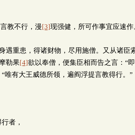
时言教不行，漫
[3]
现强健，所可作事宜应速作
身遇重患，得诸财物，尽用施僧。又从诸臣
摩勒果
[4]
欲以奉僧，便集臣相而告之言：“
：“唯有大王威德所领，遍阎浮提言教得行。”
得行者，