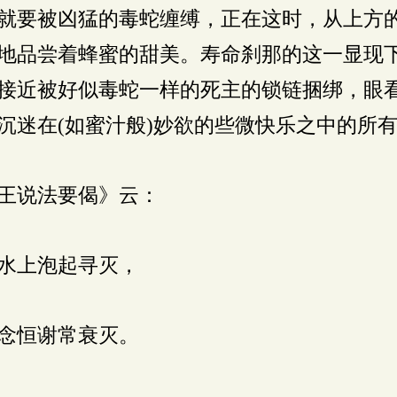
就要被凶猛的毒蛇缠缚，正在这时，从上方
地品尝着蜂蜜的甜美。寿命刹那的这一显现
接近被好似毒蛇一样的死主的锁链捆绑，眼
沉迷在(如蜜汁般)妙欲的些微快乐之中的所
王说法要偈》云：
水上泡起寻灭，
念恒谢常衰灭。