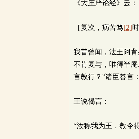
《大庄严论经》云：
［复次，病苦笃
[2]
我昔曾闻，法王阿育
不肯复与，唯得半庵
言教行？”诸臣答言
王说偈言：
“汝称我为王，教令