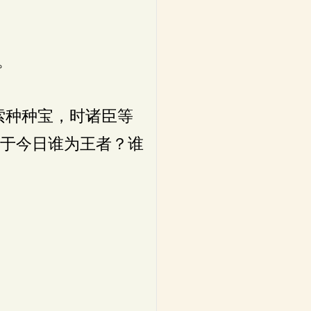
。
索种种宝，时诸臣等
即于今日谁为王者？谁