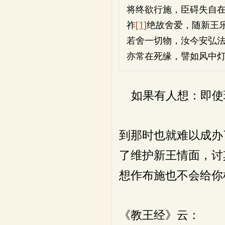
将终欲行施，臣碍失自
祚
[1]
绝故舍爱，随新王
若舍一切物，汝今安弘
亦常在死缘，譬如风中
如果有人想：即使
到那时也就难以成办
了维护新王情面，讨
想作布施也不会给你
《教王经》云：