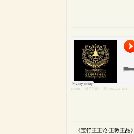
ci long
·
《教王宝鬘论广释》201222_001
《宝行王正论·正教王品