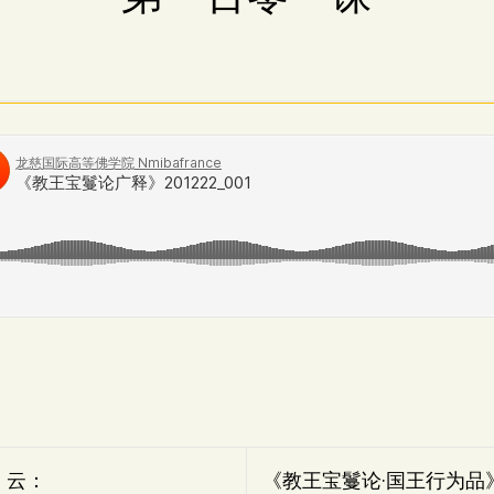
》云：
《教王宝鬘论·国王行为品