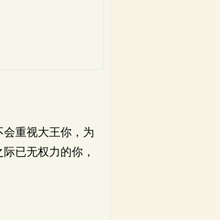
，
。
，
。
不会重视大王你，为
之际已无权力的你，