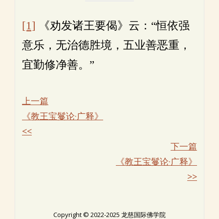
[1]
《劝发诸王要偈》云：“恒依强
意乐，无治德胜境，五业善恶重，
宜勤修净善。”
上一篇
《教王宝鬘论·广释》
<<
下一篇
《教王宝鬘论·广释》
>>
Copyright © 2022-2025 龙慈国际佛学院