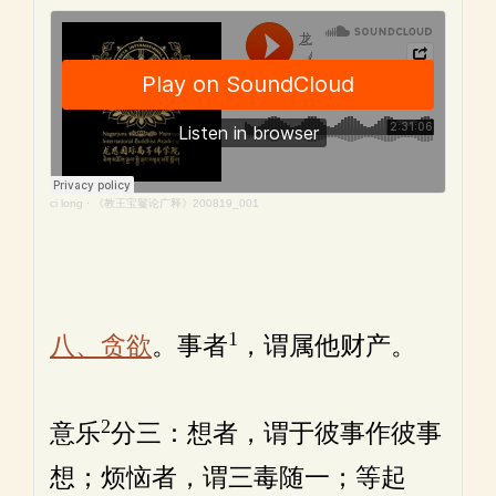
ci long
·
《教王宝鬘论广释》200819_001
1
八、贪欲
。事者
，谓属他财产。
2
意乐
分三：想者，谓于彼事作彼事
想；烦恼者，谓三毒随一；等起