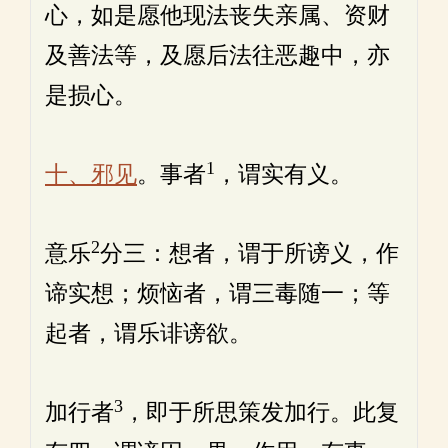
心，如是愿他现法丧失亲属、资财
及善法等，及愿后法往恶趣中，亦
是损心。
1
十、邪见
。事者
，谓实有义。
2
意乐
分三：想者，谓于所谤义，作
谛实想；烦恼者，谓三毒随一；等
起者，谓乐诽谤欲。
3
加行者
，即于所思策发加行。此复