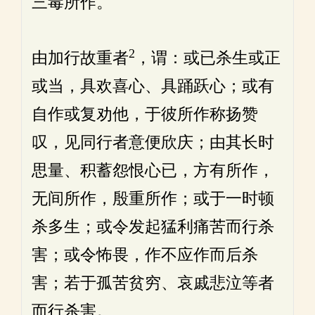
三毒所作。
2
由加行故重者
，谓：或已杀生或正
或当，具欢喜心、具踊跃心；或有
自作或复劝他，于彼所作称扬赞
叹，见同行者意便欣庆；由其长时
思量、积蓄怨恨心已，方有所作，
无间所作，殷重所作；或于一时顿
杀多生；或令发起猛利痛苦而行杀
害；或令怖畏，作不应作而后杀
害；若于孤苦贫穷、哀戚悲泣等者
而行杀害。