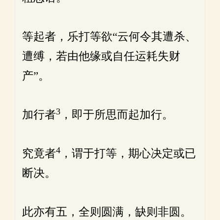
等起者，乐打等欲“云何令其遭杀、
遭缚，若由他缘或自任运耗失财
产”。
3
加行者
，即于所思而起加行。
4
究竟者
，谓于打等，期心决定或已
断决。
此亦有五，全则圆满，缺则非圆。