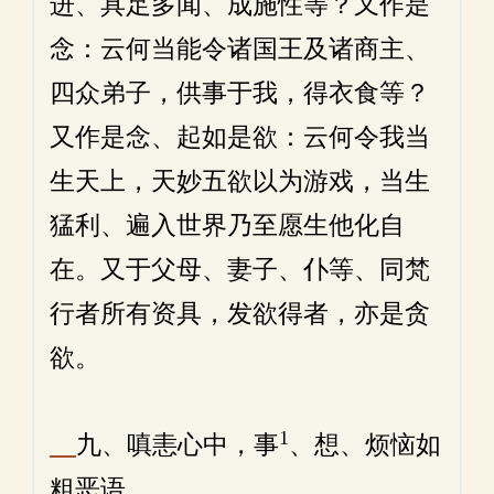
进、具足多闻、成施性等？又作是
念：云何当能令诸国王及诸商主、
四众弟子，供事于我，得衣食等？
又作是念、起如是欲：云何令我当
生天上，天妙五欲以为游戏，当生
猛利、遍入世界乃至愿生他化自
在。又于父母、妻子、仆等、同梵
行者所有资具，发欲得者，亦是贪
欲。
1
九、嗔恚心中，事
、想、烦恼如
粗恶语。