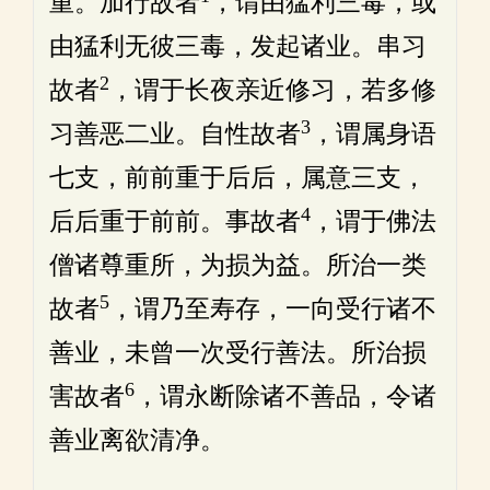
重。加行故者
，谓由猛利三毒，或
由猛利无彼三毒，发起诸业。串习
2
故者
，谓于长夜亲近修习，若多修
3
习善恶二业。自性故者
，谓属身语
七支，前前重于后后，属意三支，
4
后后重于前前。事故者
，谓于佛法
僧诸尊重所，为损为益。所治一类
5
故者
，谓乃至寿存，一向受行诸不
善业，未曾一次受行善法。所治损
6
害故者
，谓永断除诸不善品，令诸
善业离欲清净。