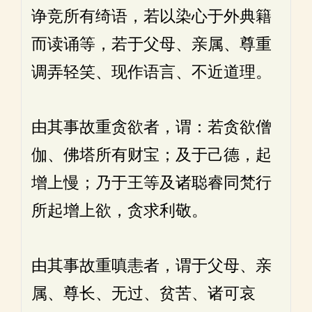
诤竞所有绮语，若以染心于外典籍
而读诵等，若于父母、亲属、尊重
调弄轻笑、现作语言、不近道理。
由其事故重贪欲者，谓：若贪欲僧
伽、佛塔所有财宝；及于己德，起
增上慢；乃于王等及诸聪睿同梵行
所起增上欲，贪求利敬。
由其事故重嗔恚者，谓于父母、亲
属、尊长、无过、贫苦、诸可哀