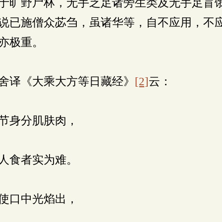
于旷野尸林，无手乏足诸旁生类及无手足盲
说已施僧众苾刍，虽诸华等，自不应用，不
亦极重。
舍译《大乘大方等日藏经》
[2]
云：
节身分肌肤肉，
人食者实为难。
使口中光焰出，