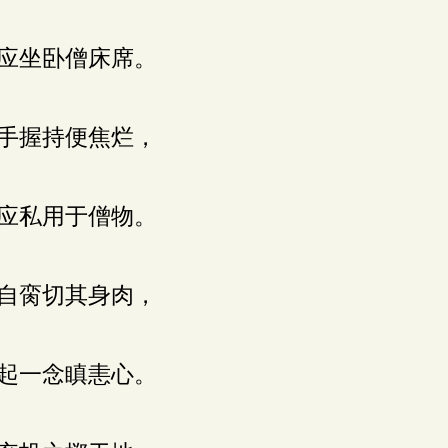
应坐卧僧床席。
手握持便焦烂，
应私用于僧物。
自脔切其身肉，
起一念瞋恚心。