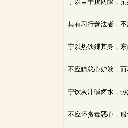
宁以自手挑两眼，捐
其有习行善法者，不
宁以热铁鍱其身，东
不应瞋忿心妒嫉，而
宁饮灰汁碱卤水，热
不应怀贪毒恶心，服