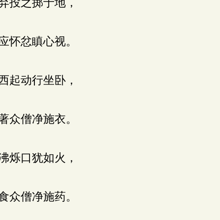
弃投之掷于地，
应怀忿瞋心视。
西起动行坐卧，
著众僧净施衣。
沸烁口犹如火，
食众僧净施药。