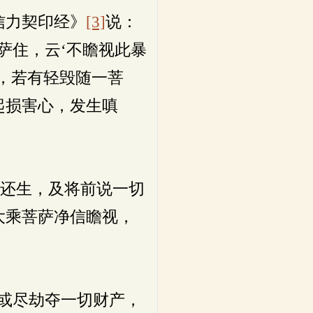
信力契印经》
[3]
说：
萨住，云‘不瞻视此暴
，若有轻毁随一菩
起损害心，发生嗔
眼还生，及将前说一切
大乘菩萨净信瞻视，
或尽劫夺一切财产，