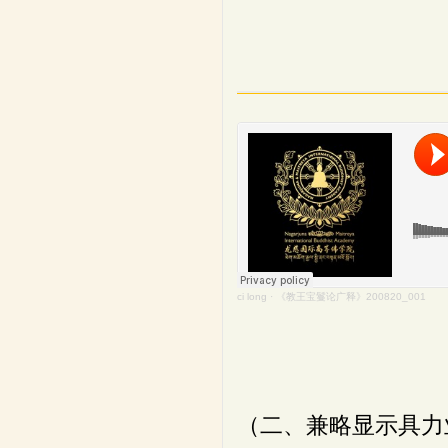
ci long
·
《教王宝鬘论广释》200820_001
（二、兼略显示具力