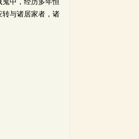
饿鬼中，经历多年恒
应转与诸居家者，诸