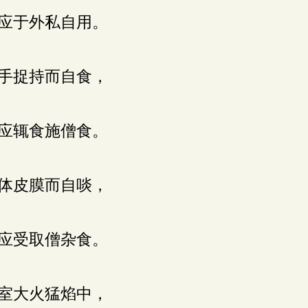
应于外私自用。
手捉持而自食，
应辄食施僧食。
体皮膜而自啖，
应受取僧杂食。
室大火猛焰中，