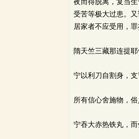
夜而得脱离，复当生
受苦等极大过患。又
居家者不应受用，罪
隋天竺三藏那连提耶
宁以利刀自割身，支
所有信心舍施物，俗
宁吞大赤热铁丸，而