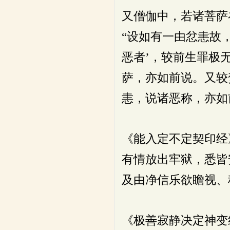
又僧伽中，若诸菩萨
“设如有一由忿恚故
恶者’，较前生罪极
萨，亦如前说。又较
恚，说诸恶称，亦如
《能入定不定契印经
有情放出牢狱，悉皆
及由净信乐欲瞻视、
《极善寂静决定神变