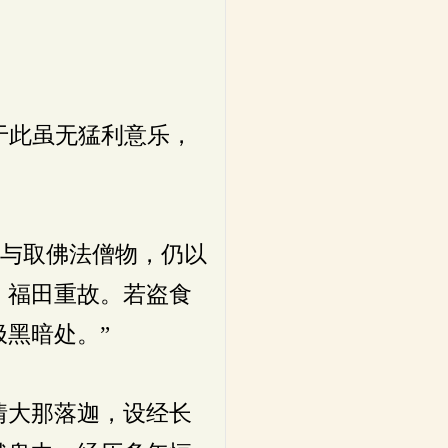
于此虽无猛利意乐，
不与取佛法僧物，仍以
，福田重故。若盗食
黑暗处。”
情大那落迦，设经长