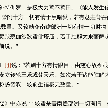
补特伽罗，是极大力善不善田。《能入发生
，禁闭十方一切有情于黑暗狱，若有忿恚背菩
无数量。又较劫夺南赡部洲一切有情一切财物
焚毁殑伽沙数诸佛塔庙，若于胜解大乘菩萨
前说。”
》
[4]
说：“若剜十方有情眼目，由慈心故令
安立转轮王乐或梵天乐。如次若于诸能胜解
称扬赞叹，较前生福极无数量。”
经》中亦说：“较诸杀害南赡部洲一切有情，