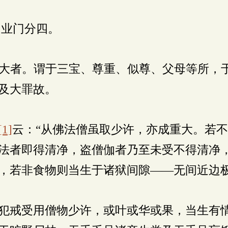
业门分四。
大者。谓于三宝、尊重、似尊、父母等所，
及大罪故。
[1]
云：“从佛法僧虽取少许，亦成重大。若
法者即得清净，盗僧伽者乃至未受不得清净
，若非食物则当生于诸狱间隙——无间近边极
犯戒受用僧物少许，或叶或华或果，当生有