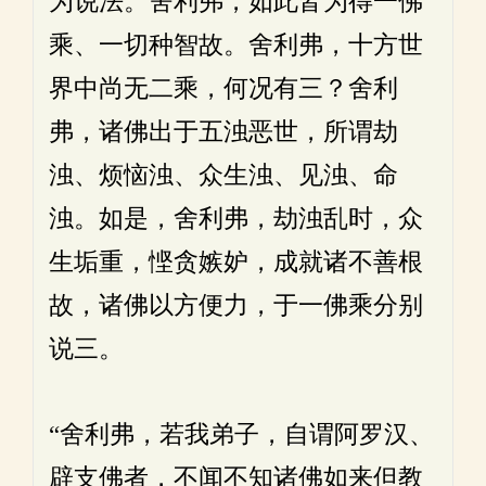
为说法。舍利弗，如此皆为得一佛
乘、一切种智故。舍利弗，十方世
界中尚无二乘，何况有三？舍利
弗，诸佛出于五浊恶世，所谓劫
浊、烦恼浊、众生浊、见浊、命
浊。如是，舍利弗，劫浊乱时，众
生垢重，悭贪嫉妒，成就诸不善根
故，诸佛以方便力，于一佛乘分别
说三。
“舍利弗，若我弟子，自谓阿罗汉、
辟支佛者，不闻不知诸佛如来但教