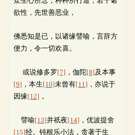
众生心所念，种种所行道，若干诸
欲性，先世善恶业，
佛悉知是已，以诸缘譬喻，言辞方
便力，令一切欢喜。
或说修多罗
[7]
，伽陀
[8]
及本事
[9]
，本生
[10]
未曾有
[11]
，亦说于
因缘
[12]
，
譬喻
[13]
并祇夜
[14]
，优波提舍
[15]
经。钝根乐小法，贪著于生