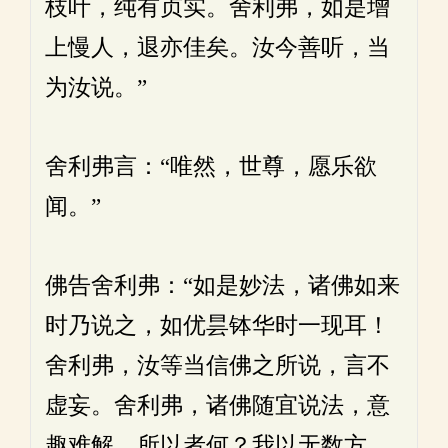
枝叶，纯有贞实。舍利弗，如是增
上慢人，退亦佳矣。汝今善听，当
为汝说。”
舍利弗言：“唯然，世尊，愿乐欲
闻。”
佛告舍利弗：“如是妙法，诸佛如来
时乃说之，如优昙钵华时一现耳！
舍利弗，汝等当信佛之所说，言不
虚妄。舍利弗，诸佛随宜说法，意
趣难解。所以者何？我以无数方