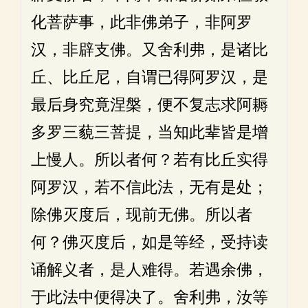
化菩萨事，此非佛弟子，非阿罗
汉，非辟支佛。又舍利弗，是诸比
丘、比丘尼，自谓已得阿罗汉，是
最后身究竟涅槃，便不复志求阿耨
多罗三藐三菩提，当知此辈皆是增
上慢人。所以者何？若有比丘实得
阿罗汉，若不信此法，无有是处；
除佛灭度后，现前无佛。所以者
何？佛灭度后，如是等经，受持读
诵解义者，是人难得。若遇余佛，
于此法中便得决了。舍利弗，汝等