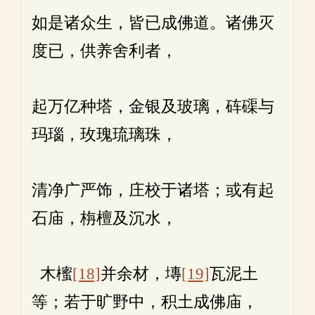
如是诸众生，皆已成佛道。诸佛灭
度已，供养舍利者，
起万亿种塔，金银及玻璃，砗磲与
玛瑙，玫瑰琉璃珠，
清净广严饰，庄校于诸塔；或有起
石庙，栴檀及沉水，
木櫁
[18]
并余材，塼
[19]
瓦泥土
等；若于旷野中，积土成佛庙，