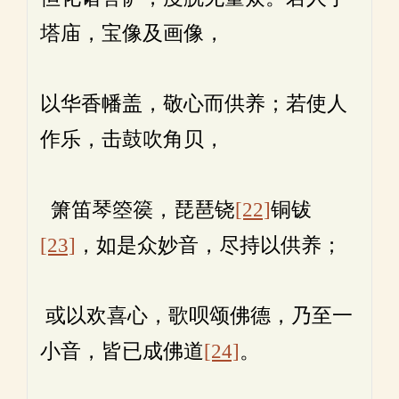
塔庙，宝像及画像，
以华香幡盖，敬心而供养；若使人
作乐，击鼓吹角贝，
箫笛琴箜篌，琵琶铙
[22]
铜钹
[23]
，如是众妙音，尽持以供养；
或以欢喜心，歌呗颂佛德，乃至一
小音，皆已成佛道
[24]
。