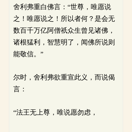
舍利弗重白佛言：“世尊，唯愿说
之！唯愿说之！所以者何？是会无
数百千万亿阿僧祇众生曾见诸佛，
诸根猛利，智慧明了，闻佛所说则
能敬信。”
尔时，舍利弗欲重宣此义，而说偈
言：
“法王无上尊，唯说愿勿虑，