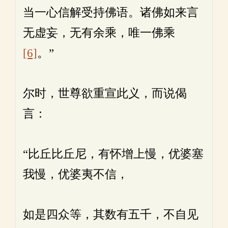
当一心信解受持佛语。诸佛如来言
无虚妄，无有余乘，唯一佛乘
[6]
。”
尔时，世尊欲重宣此义，而说偈
言：
“比丘比丘尼，有怀增上慢，优婆塞
我慢，优婆夷不信，
如是四众等，其数有五千，不自见