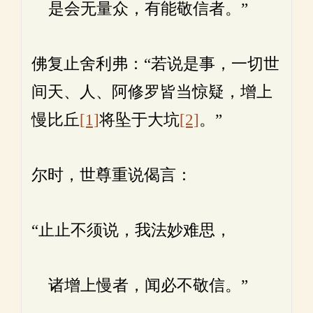
是会无量众，有能敬信者。”
佛复止舍利弗：“若说是事，一切世
间天、人、阿修罗皆当惊疑，增上
慢比丘
[1]
将坠于大坑
[2]
。”
尔时，世尊重说偈言：
“止止不须说，我法妙难思，
诸增上慢者，闻必不敬信。”