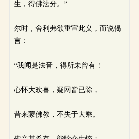
生，得佛法分。”
尔时，舍利弗欲重宣此义，而说偈
言：
“我闻是法音，得所未曾有！
心怀大欢喜，疑网皆已除，
昔来蒙佛教，不失于大乘。
佛音甚希有，能除众生恼；