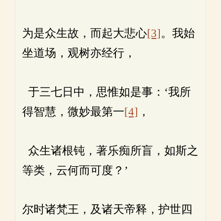
为是众生故，而起大悲心
[3]
。我始
坐道场，观树亦经行，
于三七日中，思惟如是事：‘我所
得智慧，微妙最第一
[4]
，
众生诸根钝，著乐痴所盲，如斯之
等类，云何而可度？’
尔时诸梵王，及诸天帝释，护世四