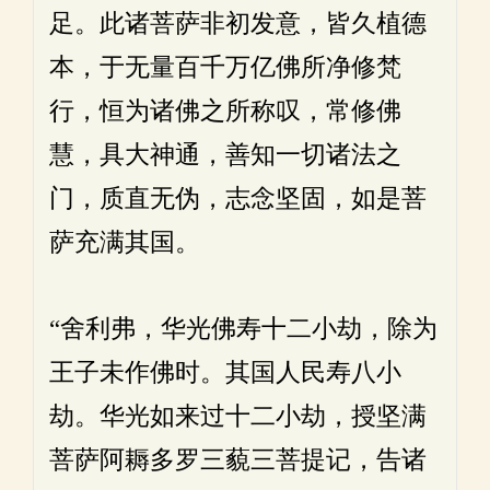
足。此诸菩萨非初发意，皆久植德
本，于无量百千万亿佛所净修梵
行，恒为诸佛之所称叹，常修佛
慧，具大神通，善知一切诸法之
门，质直无伪，志念坚固，如是菩
萨充满其国。
“舍利弗，华光佛寿十二小劫，除为
王子未作佛时。其国人民寿八小
劫。华光如来过十二小劫，授坚满
菩萨阿耨多罗三藐三菩提记，告诸