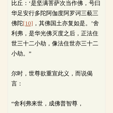
比丘：‘是坚满菩萨次当作佛，号曰
华足安行多陀阿伽度阿罗诃三藐三
佛陀
[10]
，其佛国土亦复如是。’舍
利弗，是华光佛灭度之后，正法住
世三十二小劫，像法住世亦三十二
小劫。”
尔时，世尊欲重宣此义，而说偈
言：
“舍利弗来世，成佛普智尊，