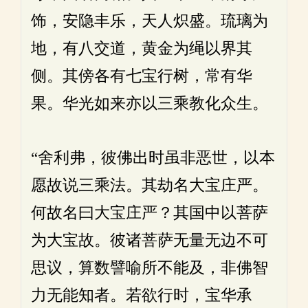
饰，安隐丰乐，天人炽盛。琉璃为
地，有八交道，黄金为绳以界其
侧。其傍各有七宝行树，常有华
果。华光如来亦以三乘教化众生。
“舍利弗，彼佛出时虽非恶世，以本
愿故说三乘法。其劫名大宝庄严。
何故名曰大宝庄严？其国中以菩萨
为大宝故。彼诸菩萨无量无边不可
思议，算数譬喻所不能及，非佛智
力无能知者。若欲行时，宝华承