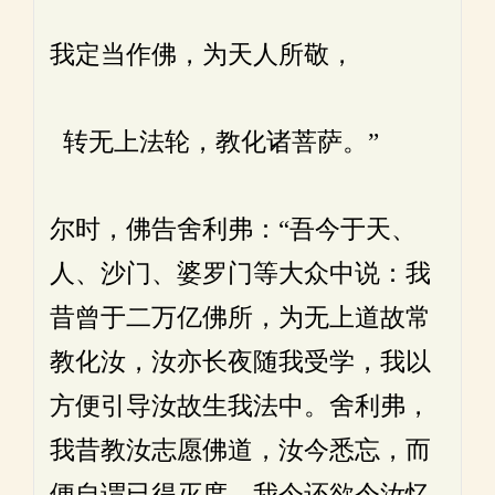
我定当作佛，为天人所敬，
转无上法轮，教化诸菩萨。”
尔时，佛告舍利弗：“吾今于天、
人、沙门、婆罗门等大众中说：我
昔曾于二万亿佛所，为无上道故常
教化汝，汝亦长夜随我受学，我以
方便引导汝故生我法中。舍利弗，
我昔教汝志愿佛道，汝今悉忘，而
便自谓已得灭度。我今还欲令汝忆