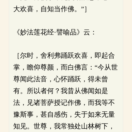
大欢喜，自知当作佛。”］
《妙法莲花经·譬喻品》云：
［尔时，舍利弗踊跃欢喜，即起合
掌，瞻仰尊颜，而白佛言：“今从世
尊闻此法音，心怀踊跃，得未曾
有。所以者何？我昔从佛闻如是
法，见诸菩萨授记作佛，而我等不
豫斯事，甚自感伤，失于如来无量
知见。世尊，我常独处山林树下，