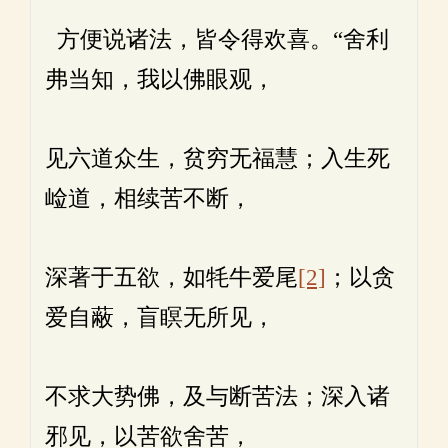
方便说诸法，皆令得欢喜。“舍利
弗当知，我以佛眼观，
见六道众生，贫穷无福慧；入生死
崄道，相续苦不断，
深著于五欲，如牦牛爱尾
[2]
；以贪
爱自蔽，盲瞑无所见，
不求大势佛，及与断苦法；深入诸
邪见，以苦欲舍苦，