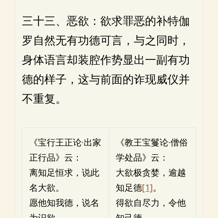
三十三、恶欲：欲求罪恶的补特伽
罗自然无有功德可言，与之同时，
身体语言却装腔作势显出一副有功
德的样子，这与前面的诈现威仪并
不重复。
《宝行王正论·出家
《教王宝鬘论·僧俗
正行品》云：
学处品》云：
离知足恒求，说此
大欲极贪婪，逾越
名大欲。
知足德
[1]
。
愿他知我德，说名
得欲自尽力，令他
为识欲。
知己德。