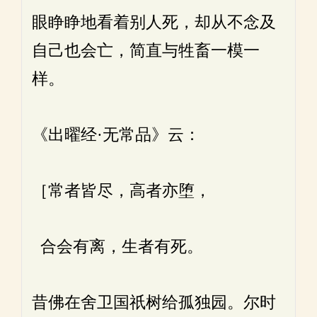
眼睁睁地看着别人死，却从不念及
自己也会亡，简直与牲畜一模一
样。
《出曜经·无常品》云：
［常者皆尽，高者亦堕，
合会有离，生者有死。
昔佛在舍卫国祇树给孤独园。尔时