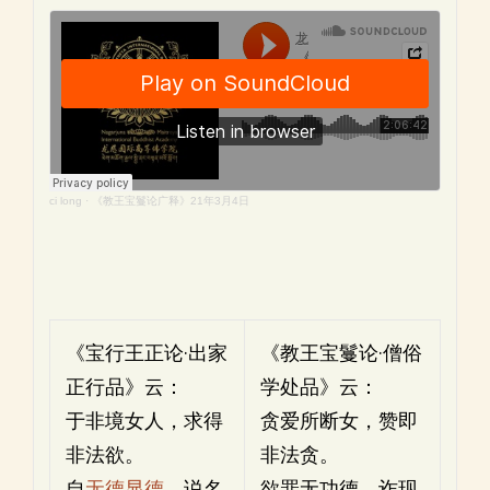
ci long
·
《教王宝鬘论广释》21年3月4日
《宝行王正论·出家
《教王宝鬘论·僧俗
正行品》云：
学处品》云：
于非境女人，求得
贪爱所断女，赞即
非法欲。
非法贪。
自
无德显德
，说名
欲罪无功德，诈现