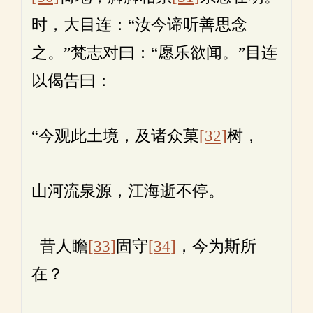
时，大目连：“汝今谛听善思念
之。”梵志对曰：“愿乐欲闻。”目连
以偈告曰：
“今观此土境，及诸众菓
[32]
树，
山河流泉源，江海逝不停。
昔人瞻
[33]
固守
[34]
，今为斯所
在？