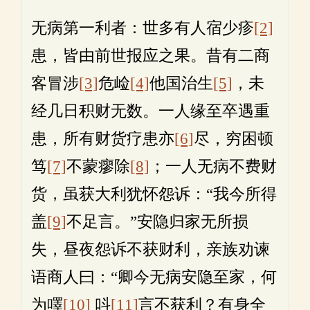
无病第一利者：世多有人宿少疹
[2]
患，皆由前世报应之果。昔有二商
客冒涉
[3]
危崄
[4]
他国治生
[5]
，未
经几日积财无数。一人缘至卒遇重
患，所有财货疗患亦
[6]
尽，穷困顿
笃
[7]
不蒙瘳除
[8]
；一人无病不费财
货，虽获大利犹怀怨诉：“我今所得
盖
[9]
不足言。”安隐归家无所损
失，昼夜怨诉不获财利，亲族劝谏
语商人曰：“卿今无病安隐至家，何
为㘁
[10]
呌
[11]
言不获利？有身全