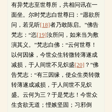
有异梵志至世尊所，共相问讯在一
面坐。尔时梵志白世尊曰：“愿欲所
问，若见听
[18]
者乃敢陈启。”佛告
梵志：“恣
[19]
汝所问，如来当为敷
演其义。”梵志白佛：“云何世尊！
以何因缘，今世众生转微转薄遂成
减损，于人间世不见炽盛
[20]
？”佛
告梵志：“有三因缘，使众生类转微
转薄遂成减损，于人间世不见炽
盛。云何为三？于是梵志！今世众
生贪欲无道；悭嫉坚固；习邪倒