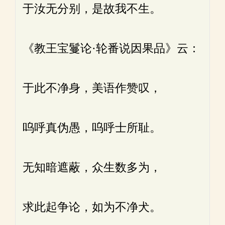
于汝无分别，是故我不生。
《教王宝鬘论·轮番说因果品》云：
于此不净身，美语作赞叹，
呜呼真伪愚，呜呼士所耻。
无知暗遮蔽，众生数多为，
求此起争论，如为不净犬。