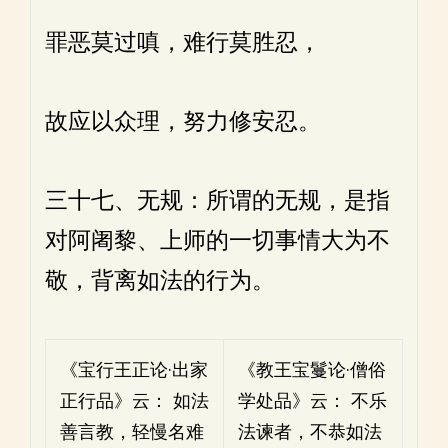
罪恶莫过嗔，难行莫胜忍，
故应以众理，努力修安忍。
三十七、无规：所谓的无规，是指
对阿阇黎、上师的一切事情大为不
敬，背离如法的行为。
《宝行王正论·出家
《教王宝鬘论·僧俗
正行品》云： 如法
学处品》云： 不乐
善言教，轻慢名难
法谏者，不恭如法