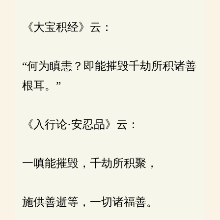
《大宝积经》云：
“何为瞋恚？即能摧毁千劫所积诸善
根耳。”
《入行论·安忍品》云：
一嗔能摧毁，千劫所积聚，
施供善逝等，一切诸福善。