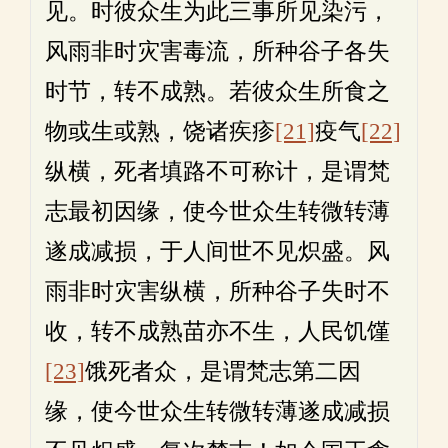
见。时彼众生为此三事所见染污，
风雨非时灾害毒流，所种谷子各失
时节，转不成熟。若彼众生所食之
物或生或熟，饶诸疾疹
[21]
疫气
[22]
纵横，死者填路不可称计，是谓梵
志最初因缘，使今世众生转微转薄
遂成减损，于人间世不见炽盛。风
雨非时灾害纵横，所种谷子失时不
收，转不成熟苗亦不生，人民饥馑
[23]
饿死者众，是谓梵志第二因
缘，使今世众生转微转薄遂成减损