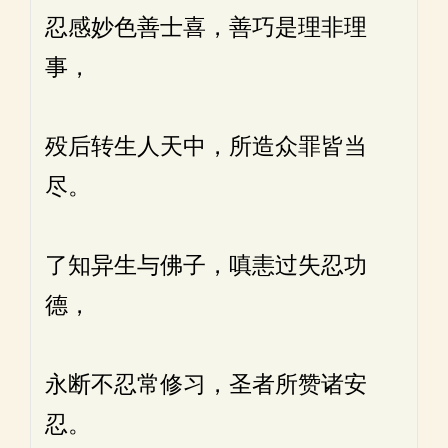
忍感妙色善士喜，善巧是理非理
事，
殁后转生人天中，所造众罪皆当
尽。
了知异生与佛子，嗔恚过失忍功
德，
永断不忍常修习，圣者所赞诸安
忍。