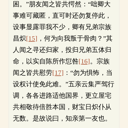
困。”朋友闻之皆共愕然：“咄卿大
事难可藏匿，直可时还勿复停此，
设事显露罪我不少，卿有兄弟宗族
昌炽
[15]
，何为向我叛于骨肉？”其
人闻之寻还归家，投归兄弟五体归
命，以实自陈所作愆咎
[16]
。宗族
闻之皆共慰劳
[17]
：“勿为惧怖，当
设权计使免此难。”五亲云集严驾行
调，各各进路适他国界，更立屋宅
共相敬待倍胜本国，财宝日炽仆从
无数。是故说曰，知亲第一友也。