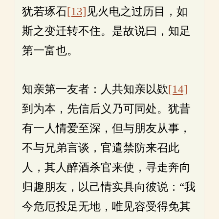
犹若琢石
[13]
见火电之过历目，如
斯之变迁转不住。是故说曰，知足
第一富也。
知亲第一友者：人共知亲以欵
[14]
到为本，先信后义乃可同处。犹昔
有一人情爱至深，但与朋友从事，
不与兄弟言谈，官遣禁防来召此
人，其人醉酒杀官来使，寻走奔向
归趣朋友，以己情实具向彼说：“我
今危厄投足无地，唯见容受得免其