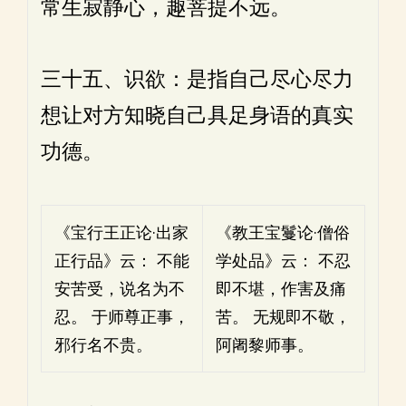
常生寂静心，趣菩提不远。
三十五、识欲：是指自己尽心尽力
想让对方知晓自己具足身语的真实
功德。
《宝行王正论·出家
《教王宝鬘论·僧俗
正行品》云： 不能
学处品》云： 不忍
安苦受，说名为不
即不堪，作害及痛
忍。 于师尊正事，
苦。 无规即不敬，
邪行名不贵。
阿阇黎师事。