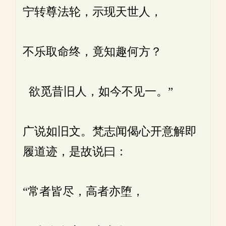
宁转尊法轮，示现天世人，
不乐取命终，竟知趣何方？
欲觅昔旧人，如今不见一。”
广说如旧文。梵志闻偈心开意解即
履道迹，是故说曰：
“常者皆尽，高者亦堕，