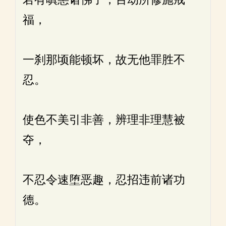
福，
一刹那顷能顿坏，故无他罪胜不
忍。
使色不美引非善，辨理非理慧被
夺，
不忍令速堕恶趣，忍招违前诸功
德。