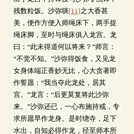
残数粒饭。沙弥啖
[11]
之大香甚
美，便作方便入师绳床下，两手捉
绳床脚，至时与绳床俱入龙宫。龙
曰：“此未得道何以将来？”师言：
“不觉不知。”沙弥得饭食，又见龙
女身体端正香妙无比，心大贪著即
作誓愿：“我当夺此龙处，居其
宫。”龙言：“后更莫复将此沙弥
来。”沙弥还已，一心布施持戒，专
求所愿早作龙身。是时绕寺，足下
水出，自知必得作龙，径至师本所