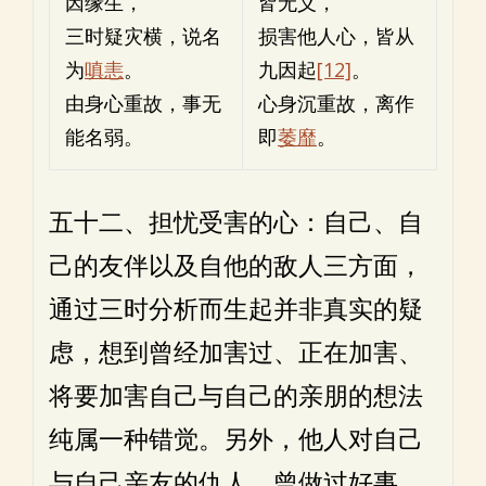
因缘生，
皆无义，
三时疑灾横，说名
损害他人心，皆从
为
嗔恚
。
九因起
[12]
。
由身心重故，事无
心身沉重故，离作
能名弱。
即
萎靡
。
五十二、担忧受害的心：自己、自
己的友伴以及自他的敌人三方面，
通过三时分析而生起并非真实的疑
虑，想到曾经加害过、正在加害、
将要加害自己与自己的亲朋的想法
纯属一种错觉。另外，他人对自己
与自己亲友的仇人，曾做过好事、