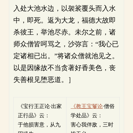
入处大池水边，以袈裟覆头而入水
中，即死。返为大龙，福德大故即
杀彼王，举池尽赤。未尔之前，诸
师众僧皆呵骂之，沙弥言：“我心已
定诸相已出。”将诸众僧就池见之。
以是因缘故不当贪著好香美色，丧
失善根见堕恶道。］
《宝行王正论·出家
《教王宝鬘论
·僧俗
正行品》云：
学处品》云：
于他损害意，从九
害心我伴敌，三时