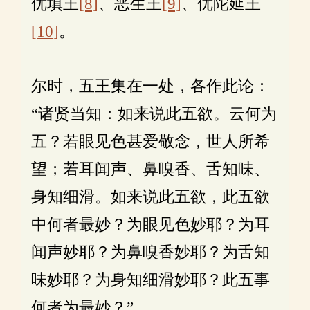
优填王
[8]
、恶生王
[9]
、优陀延王
[10]
。
尔时，五王集在一处，各作此论：
“诸贤当知：如来说此五欲。云何为
五？若眼见色甚爱敬念，世人所希
望；若耳闻声、鼻嗅香、舌知味、
身知细滑。如来说此五欲，此五欲
中何者最妙？为眼见色妙耶？为耳
闻声妙耶？为鼻嗅香妙耶？为舌知
味妙耶？为身知细滑妙耶？此五事
何者为最妙？”