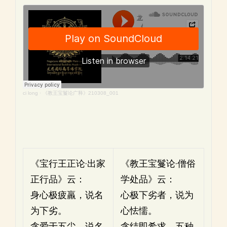
ci long
·
《教王宝鬘论广释》210308_001
《宝行王正论·出家
《教王宝鬘论·僧俗
正行品》云：
学处品》云：
身心极疲羸，说名
心极下劣者，说为
为下劣。
心怯懦。
贪爱于五尘，说名
贪结即希求，五种