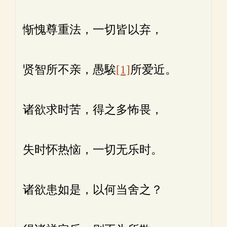
惭愧尊重法，一切皆以弃，
贤智所不亲，愚騃
[1]
所爱近。
诸欲求时苦，得之多怖畏，
失时怀热恼，一切无乐时。
诸欲患如是，以何当舍之？