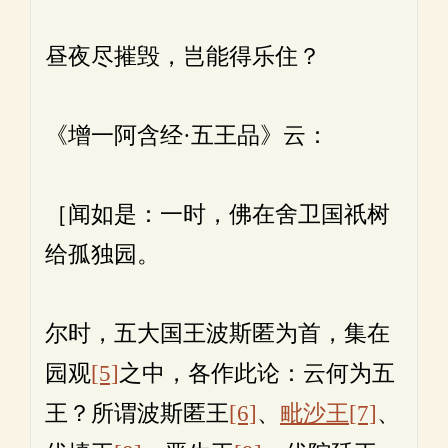
昼夜尽摧毁，岂能得乐住？
《增一阿含经·五王品》云：
［闻如是：一时，佛在舍卫国祇树
给孤独园。
尔时，五大国王波斯匿为首，集在
园观
[5]
之中，各作此论：云何为五
王？所谓波斯匿王
[6]
、
毗沙王
[7]
、