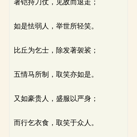
著铠持刀仗，见敌而退走；
如是怯弱人，举世所轻笑。
比丘为乞士，除发著袈裟；
五情马所制，取笑亦如是。
又如豪贵人，盛服以严身；
而行乞衣食，取笑于众人。