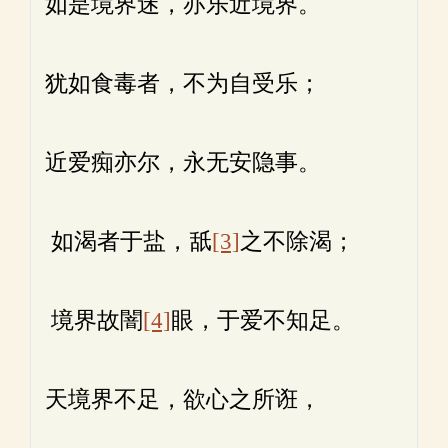
如是境界迷，亦乐近境界。
犹如食毒者，不为自受乐；
近爱痴亦尔，永无安隐事。
如渴者于盐，舐
[3]
之不除渴；
境界故闇
[4]
眼，于爱不知足。
天境界不足，欲心之所诳，