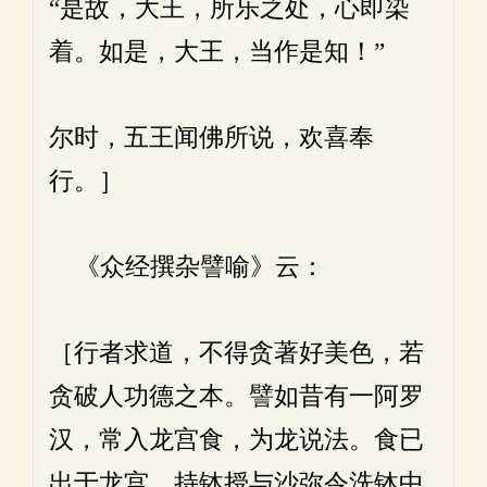
“是故，大王，所乐之处，心即染
着。如是，大王，当作是知！”
尔时，五王闻佛所说，欢喜奉
行。］
《众经撰杂譬喻》云：
［行者求道，不得贪著好美色，若
贪破人功德之本。譬如昔有一阿罗
汉，常入龙宫食，为龙说法。食已
出于龙宫，持钵授与沙弥令洗钵中