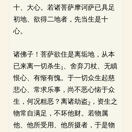
十、大心。若诸菩萨摩诃萨已具足
初地、欲得二地者，先当生是十
心。
诸佛子！菩萨欲住是离垢地，从本
已来离一切杀生
、舍弃刀杖、无瞋
1
恨心、有惭有愧。于一切众生起慈
悲心、常求乐事，尚不恶心恼于众
生，何况粗恶？离诸劫盗
，资生之
2
物常自满足，不坏他财。若物属
他、他所受用、他所摄者，于是物