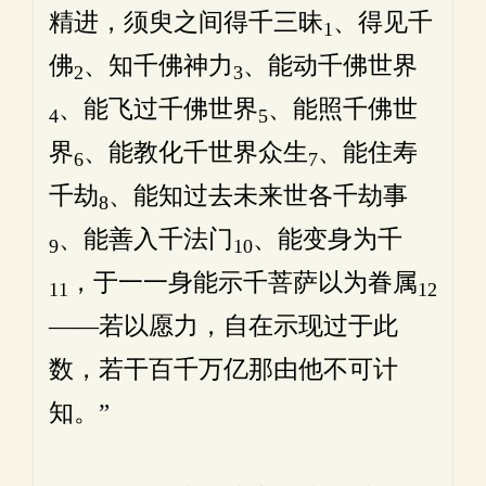
精进，须臾之间得千三昧
、得见千
1
佛
、知千佛神力
、能动千佛世界
2
3
、能飞过千佛世界
、能照千佛世
4
5
界
、能教化千世界众生
、能住寿
6
7
千劫
、能知过去未来世各千劫事
8
、能善入千法门
、能变身为千
9
10
，于一一身能示千菩萨以为眷属
11
12
——若以愿力，自在示现过于此
数，若干百千万亿那由他不可计
知。”