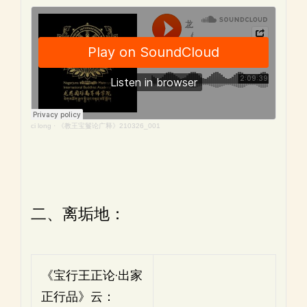
ci long
·
《教王宝鬘论广释》210326_001
二、离垢地：
《宝行王正论·出家
正行品》云：