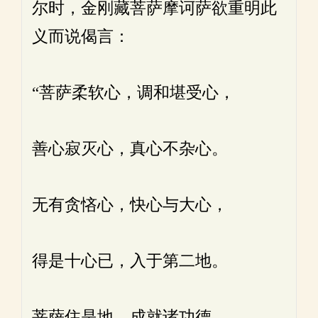
尔时，金刚藏菩萨摩诃萨欲重明此
义而说偈言：
“菩萨柔软心，调和堪受心，
善心寂灭心，真心不杂心。
无有贪悋心，快心与大心，
得是十心已，入于第二地。
菩萨住是地，成就诸功德，