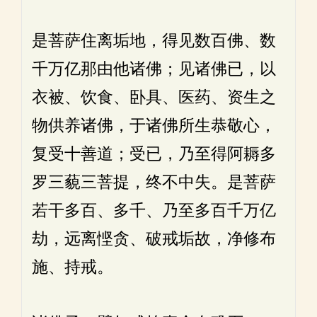
是菩萨住离垢地，得见数百佛、数
千万亿那由他诸佛；见诸佛已，以
衣被、饮食、卧具、医药、资生之
物供养诸佛，于诸佛所生恭敬心，
复受十善道；受已，乃至得阿耨多
罗三藐三菩提，终不中失。是菩萨
若干多百、多千、乃至多百千万亿
劫，远离悭贪、破戒垢故，净修布
施、持戒。