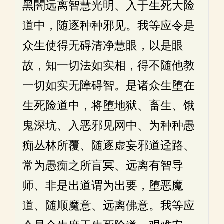
黑闇远离智慧光明、入于生死大险
道中，随逐种种邪见。我等应令是
众生使得无碍清净慧眼，以是眼
故，知一切法如实相，得不随他教
一切如实无障碍智。是诸众生堕在
生死险道中，将堕地狱、畜生、饿
鬼深坑、入恶邪见网中、为种种愚
痴丛林所覆、随逐虚妄邪道迳路、
常为愚痴之所盲冥、远离有智导
师、非是出道谓为出要，堕恶魔
道、随顺魔意、远离佛意。我等应