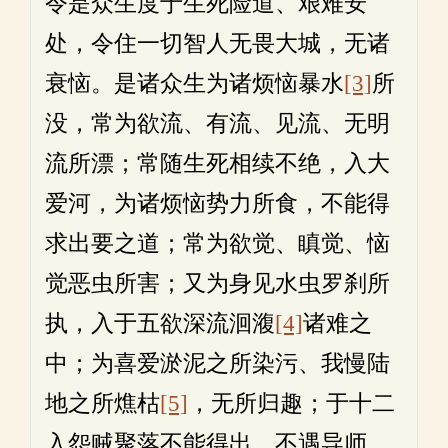
令是众生度于生死险道、艰难安
处，令住一切智人无畏大城，无诸
衰恼。是诸众生为诸烦恼暴水
[3]
所
没，常为欲流、有流、见流、无明
流所漂；常随生死相续不绝，入大
爱河，为诸烦恼势力所食，不能得
求出要之道；常为欲觉、瞋觉、恼
觉恶虫所害；又为身见水虫罗刹所
执，入于五欲深流洄澓
[4]
诸难之
中；为喜爱淤泥之所染污、我慢陆
地之所燋枯
[5]
，无所归趣；于十二
入怨贼聚落不能得出，不遇导师、