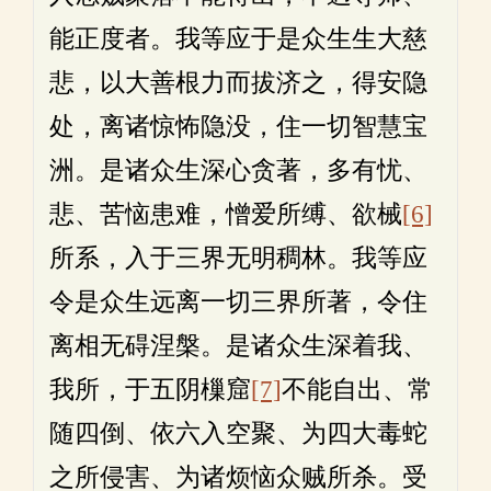
能正度者。我等应于是众生生大慈
悲，以大善根力而拔济之，得安隐
处，离诸惊怖隐没，住一切智慧宝
洲。是诸众生深心贪著，多有忧、
悲、苦恼患难，憎爱所缚、欲械
[6]
所系，入于三界无明稠林。我等应
令是众生远离一切三界所著，令住
离相无碍涅槃。是诸众生深着我、
我所，于五阴樔窟
[7]
不能自出、常
随四倒、依六入空聚、为四大毒蛇
之所侵害、为诸烦恼众贼所杀。受