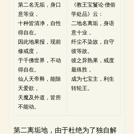
第二名无垢，身口
《教王宝鬘论·僧俗
意等业，
学处品》云：
十种皆清净，自性
二地名离垢，身语
得自在。
意十业，
因此地果报，现前
纤尘不染故，自守
修戒度，
彼等故。
于千佛世界，不动
彼之异熟果，戒度
得自在。
最殊胜，
仙人天帝释，能除
成为七宝主，利生
天爱欲，
转轮王。
天魔及外道，皆所
不能动。
第二离垢地，由于杜绝为了独自解