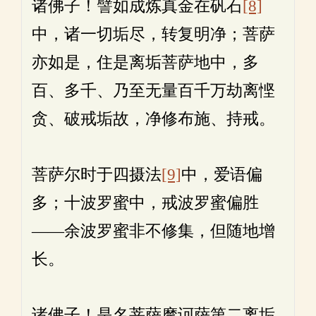
诸佛子！譬如成炼真金在矾石
[8]
中，诸一切垢尽，转复明净；菩萨
亦如是，住是离垢菩萨地中，多
百、多千、乃至无量百千万劫离悭
贪、破戒垢故，净修布施、持戒。
菩萨尔时于四摄法
[9]
中，爱语偏
多；十波罗蜜中，戒波罗蜜偏胜
——余波罗蜜非不修集，但随地增
长。
诸佛子！是名菩萨摩诃萨第二离垢