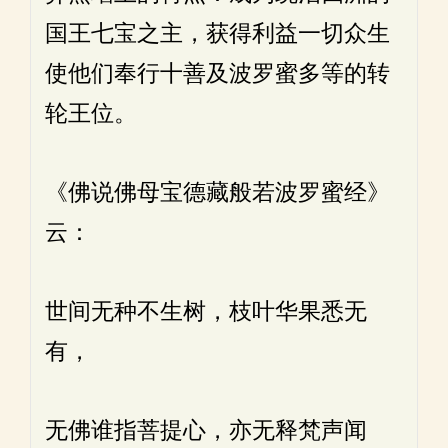
国王七宝之主，获得利益一切众生
使他们奉行十善及波罗蜜多等的转
轮王位。
《佛说佛母宝德藏般若波罗蜜经》
云：
世间无种不生树，枝叶华果悉无
有，
无佛谁指菩提心，亦无释梵声闻