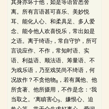
其身亦坏于他，如是等语皆悉舍
离。所有言语甚可喜乐、美妙悦
耳、能化人心、和柔具足、多人爱
念、能令他人欢喜悦乐，常出如是
之语。离于绮语
，常自守护，所可
7
言说应作、不作，常知时语、实
语、利益语、顺法语、筹量语、不
为戏乐语，乃至戏笑尚不绮语，何
况故作？不贪他物
，若有属他、他
8
所贪著、他所摄用，不作是念：‘我
当取之。’离瞋害心
、嫌恨心、迫
9