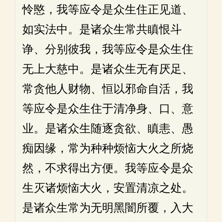
怜愍，我等应令是众生住正见道、
如实法中。是诸众生常共瞋恨斗
诤、分别彼我，我等应令是众生住
无上大慈中。是诸众生无有厌足、
常贪他人财物、恒以邪命自活，我
等应令是众生住于清净身、口、意
业。是诸众生随逐贪欲、瞋恚、愚
痴因缘，常为种种烦恼大火之所烧
然，不求得出方便。我等应令是众
生灭诸烦恼大火，安置清凉之处。
是诸众生常为无明黑闇所覆，入大