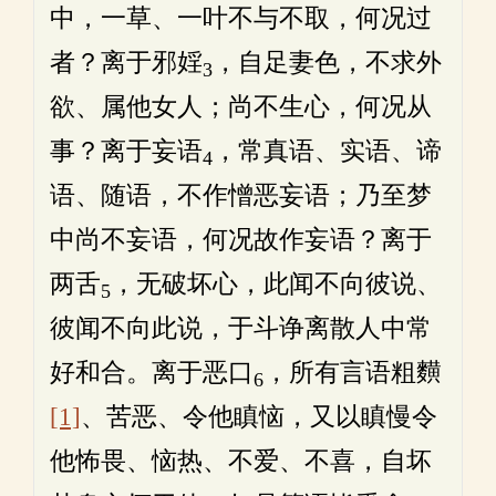
中，一草、一叶不与不取，何况过
者？离于邪婬
，自足妻色，不求外
3
欲、属他女人；尚不生心，何况从
事？离于妄语
，常真语、实语、谛
4
语、随语，不作憎恶妄语；乃至梦
中尚不妄语，何况故作妄语？离于
两舌
，无破坏心，此闻不向彼说、
5
彼闻不向此说，于斗诤离散人中常
好和合。离于恶口
，所有言语粗䵃
6
[1]
、苦恶、令他瞋恼，又以瞋慢令
他怖畏、恼热、不爱、不喜，自坏