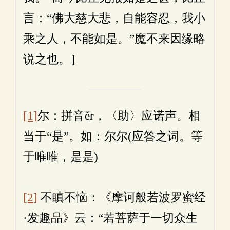
言：“佛大慈大悲，自能容忍，我小
乘之人，不能如是。”魔不来因缘略
说之也。］
[1]
尔：拼音ěr，〈助〉应诺声。相
当于“是”。如：尔尔(应答之词。等
于唯唯，是是)
[2]
不瞋不恼：《摩诃般若波罗蜜经
·发趣品》云：“若菩萨于一切众生