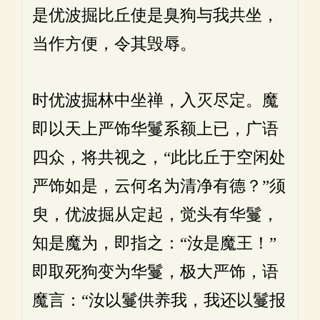
是优波掘比丘使是臭狗与我共坐，
当作方便，令其毁辱。
时优波掘林中坐禅，入灭尽定。魔
即以天上严饰华鬘系额上已，广语
四众，将共视之，“此比丘于空闲处
严饰如是，云何名为清净有德？”须
臾，优波掘从定起，觉头有华鬘，
知是魔为，即指之：“汝是魔王！”
即取死狗变为华鬘，极大严饰，语
魔言：“汝以鬘供养我，我还以鬘报