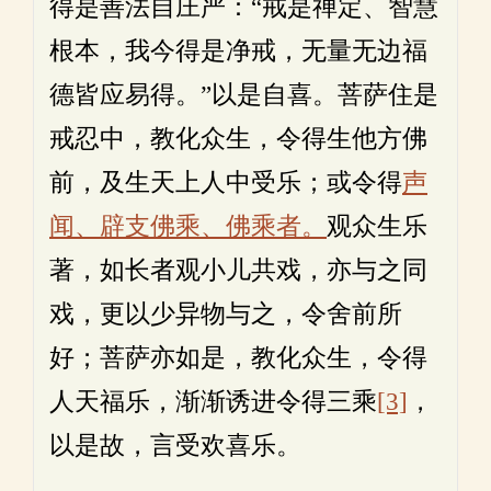
得是善法自庄严：“戒是禅定、智慧
根本，我今得是净戒，无量无边福
德皆应易得。”以是自喜。菩萨住是
戒忍中，教化众生，令得生他方佛
前，及生天上人中受乐；或令得
声
闻、辟支佛乘、佛乘者。
观众生乐
著，如长者观小儿共戏，亦与之同
戏，更以少异物与之，令舍前所
好；菩萨亦如是，教化众生，令得
人天福乐，渐渐诱进令得三乘
[3]
，
以是故，言受欢喜乐。