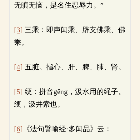
无瞋无恼，是名住忍辱力。”
[3]
三乘：即声闻乘、辟支佛乘、佛
乘。
[4]
五脏。指心、肝、脾、肺、肾。
[5]
绠：拼音gěng，汲水用的绳子。
绠，汲井索也。
[6]
《法句譬喻经·多闻品》云：