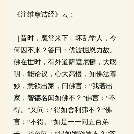
《注维摩诘经》云：
［昔时，魔常来下，坏乱学人，今
何因不来？答曰：优波掘恩力故。
佛在世时，有外道萨遮尼犍，大聪
明，能论议，心大高慢，知佛法尊
妙，意欲出家，问佛言：“我若出
家，智德名闻如佛不？”佛言：“不
得。”又问：“得如舍利弗不？”佛
言：“不得。”如是一一问五百弟
子，乃至问：“得如罗睺罗不？”答