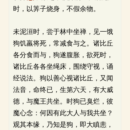
时，以筭子烧身，不假余物。
未泥洹时，尝于林中坐禅，见一饿
狗饥羸将死，常减食与之。诸比丘
各分食而与，狗遂腹胀，欲死时，
诸比丘各各坐绳床，围绕守视，诵
经说法。狗以善心视诸比丘，又闻
法音，命终已，生第六天，有大威
德，与魔王共坐。时狗已臭烂，彼
魔心念：何因有此大人与我共坐？
观其本缘，乃知是狗，即大瞋恚，