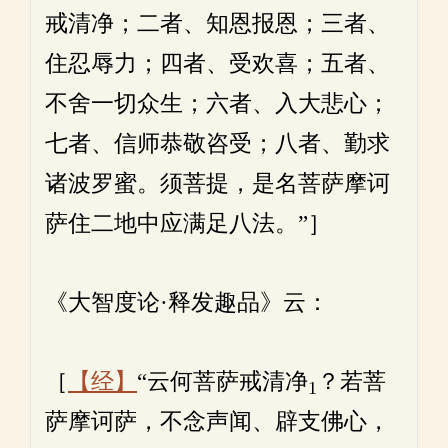
戒清净；二者、知恩报恩；三者、
住忍辱力；四者、受欢喜；五者、
不舍一切众生；六者、入大悲心；
七者、信师恭敬咨受；八者、勤求
诸波罗蜜。须菩提，是名菩萨摩诃
萨住二地中应满足八法。”］
《大智度论·释发趣品》云：
［
【经】
“云何菩萨戒清净
？若菩
1
萨摩诃萨，不念声闻、辟支佛心，