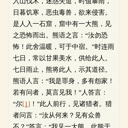
入山伐木，迷惑失道，时值暴雨，
日暮饥寒，恶虫毒兽，欲来侵害。
是人入一石窟，窟中有一大熊，见
之恐怖而出。熊语之言：“汝勿恐
怖！此舍温暖，可于中宿。”时连雨
七日，常以甘果美水，供给此人。
七日雨止，熊将此人，示其道径。
熊语人言：“我是罪身，多有怨家！
若有问者，莫言见我！”人答言：
“尔
[1]
！”此人前行，见诸猎者。猎
者问言：“汝从何来？见有众兽
不？”答言：“我见一大熊，此熊于