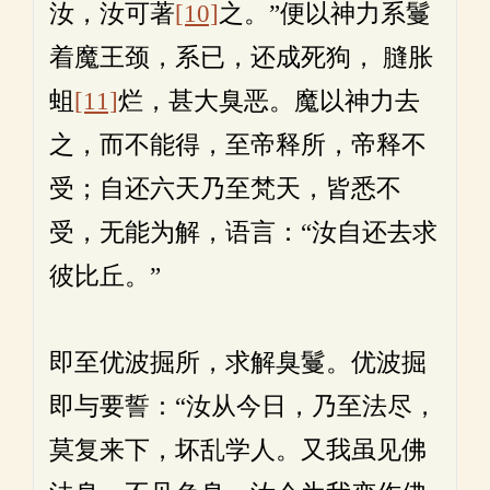
汝，汝可著
[10]
之。”便以神力系鬘
着魔王颈，系已，还成死狗， 膖胀
蛆
[11]
烂，甚大臭恶。魔以神力去
之，而不能得，至帝释所，帝释不
受；自还六天乃至梵天，皆悉不
受，无能为解，语言：“汝自还去求
彼比丘。”
即至优波掘所，求解臭鬘。优波掘
即与要誓：“汝从今日，乃至法尽，
莫复来下，坏乱学人。又我虽见佛