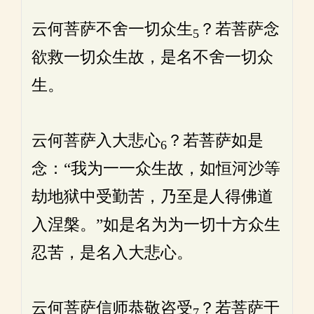
云何菩萨不舍一切众生
？若菩萨念
5
欲救一切众生故，是名不舍一切众
生。
云何菩萨入大悲心
？若菩萨如是
6
念：“我为一一众生故，如恒河沙等
劫地狱中受勤苦，乃至是人得佛道
入涅槃。”如是名为为一切十方众生
忍苦，是名入大悲心。
云何菩萨信师恭敬咨受
？若菩萨于
7