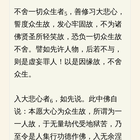
不舍一切众生者
，善修习大悲心，
5
誓度众生故，发心牢固故，不为诸
佛贤圣所轻笑故，恐负一切众生故
不舍。譬如先许人物，后若不与，
则是虚妄罪人！以是因缘故，不舍
众生。
入大悲心者
，如先说。此中佛自
6
说：本愿大心为众生故，所谓为一
一人故，于无量劫代受地狱苦，乃
至令是人集行功德作佛，入无余涅