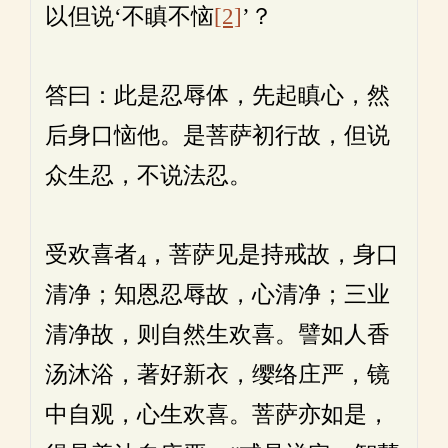
以但说‘不瞋不恼
[2]
’？
答曰：此是忍辱体，先起瞋心，然
后身口恼他。是菩萨初行故，但说
众生忍，不说法忍。
受欢喜者
，菩萨见是持戒故，身口
4
清净；知恩忍辱故，心清净；三业
清净故，则自然生欢喜。譬如人香
汤沐浴，著好新衣，缨络庄严，镜
中自观，心生欢喜。菩萨亦如是，