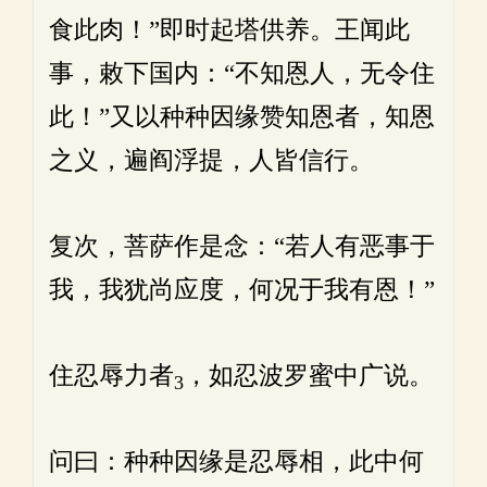
食此肉！”即时起塔供养。王闻此
事，敕下国内：“不知恩人，无令住
此！”又以种种因缘赞知恩者，知恩
之义，遍阎浮提，人皆信行。
复次，菩萨作是念：“若人有恶事于
我，我犹尚应度，何况于我有恩！”
住忍辱力者
，如忍波罗蜜中广说。
3
问曰：种种因缘是忍辱相，此中何