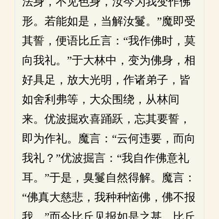
法身，不见色身，汝今为我变作佛
形。若能如是，当解汝鬘。”魔即受
其誓，便语比丘言：“我作佛时，莫
向我礼。”于大林中，变为佛身，相
好具足，放大光明，作诸弟子，皆
如舍利弗等，大众围绕，从林间
来。优波掘欢喜踊跃，忘其要誓，
即为作礼。魔言：“云何违要，而向
我礼？”优波掘言：“我自作佛意礼
耳。”于是，臭鬘自然得解。魔言：
“佛真大慈悲，我种种恼佛，佛不报
我。”而今比丘见报如是之甚，比丘