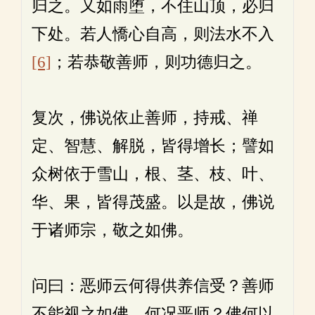
归之。又如雨堕，不住山顶，必归
下处。若人憍心自高，则法水不入
[6]
；若恭敬善师，则功德归之。
复次，佛说依止善师，持戒、禅
定、智慧、解脱，皆得增长；譬如
众树依于雪山，根、茎、枝、叶、
华、果，皆得茂盛。以是故，佛说
于诸师宗，敬之如佛。
问曰：恶师云何得供养信受？善师
不能视之如佛，何况恶师？佛何以