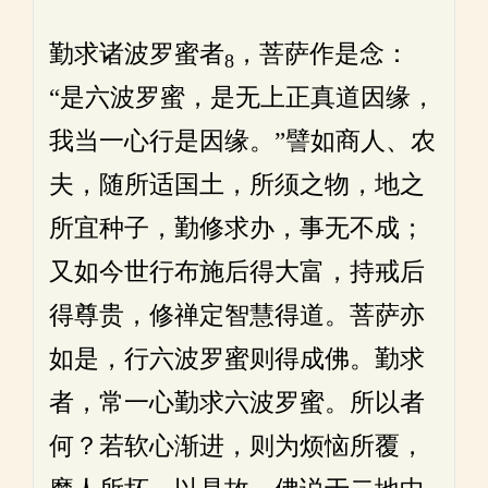
勤求诸波罗蜜者
，菩萨作是念：
8
“是六波罗蜜，是无上正真道因缘，
我当一心行是因缘。”譬如商人、农
夫，随所适国土，所须之物，地之
所宜种子，勤修求办，事无不成；
又如今世行布施后得大富，持戒后
得尊贵，修禅定智慧得道。菩萨亦
如是，行六波罗蜜则得成佛。勤求
者，常一心勤求六波罗蜜。所以者
何？若软心渐进，则为烦恼所覆，