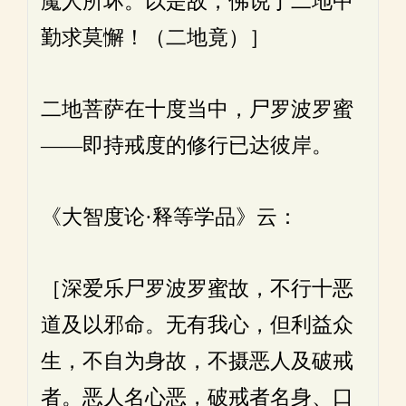
魔人所坏。以是故，佛说于二地中
勤求莫懈！（二地竟）］
二地菩萨在十度当中，尸罗波罗蜜
——即持戒度的修行已达彼岸。
《大智度论·释等学品》云：
［深爱乐尸罗波罗蜜故，不行十恶
道及以邪命。无有我心，但利益众
生，不自为身故，不摄恶人及破戒
者。恶人名心恶，破戒者名身、口