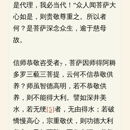
是代理，我必当代！”众人闻菩萨大
心如是，则贵敬尊重之。所以者
何？是菩萨深念众生，逾于慈母
故。
信师恭敬咨受者
，菩萨因师得阿耨
7
多罗三藐三菩提，云何不信恭敬供
养？师虽智德高明，若不恭敬供
养，则不能得大利。譬如深井美
水，若无绠
[5]
者，无由得水；若破
憍慢高心，宗重敬伏，则功德大利