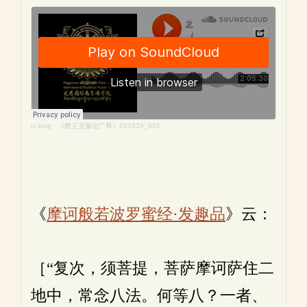
ci long
·
《教王宝鬘论广释》210329_001
《
摩诃般若波罗蜜经·发趣品
》云：
［“复次，须菩提，菩萨摩诃萨住二
地中，常念八法。何等八？一者、