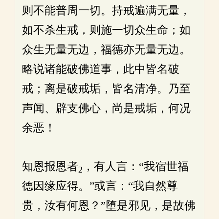
则不能普周一切。持戒遍满无量，
如不杀生戒，则施一切众生命；如
众生无量无边，福德亦无量无边。
略说诸能破佛道事，此中皆名破
戒；离是破戒垢，皆名清净。乃至
声闻、辟支佛心，尚是戒垢，何况
余恶！
知恩报恩者
，有人言：“我宿世福
2
德因缘应得。”或言：“我自然尊
贵，汝有何恩？”堕是邪见，是故佛