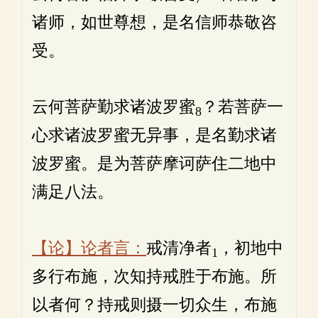
诸师，如世尊想，是名信师恭敬咨
受。
云何菩萨勤求诸波罗蜜
？若菩萨一
8
心求诸波罗蜜无异事，是名勤求诸
波罗蜜。是为菩萨摩诃萨住二地中
满足八法。
【论】论者言：
戒清净者
，初地中
1
多行布施，次知持戒胜于布施。所
以者何？持戒则摄一切众生，布施