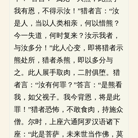
我有恩，不得示汝！”猎者言：“汝
是人，当以人类相亲，何以惜熊？
今一失道，何时复来？汝示我者，
与汝多分！”此人心变，即将猎者示
熊处所，猎者杀熊，即以多分与
之。此人展手取肉，二肘俱堕。猎
者言：“汝有何罪？”答言：“是熊看
我，如父视子。我今背恩，将是此
罪！”猎者恐怖，不敢食肉，持施众
僧。尔时，上座六通阿罗汉语诸下
座：“此是菩萨，未来世当作佛，莫