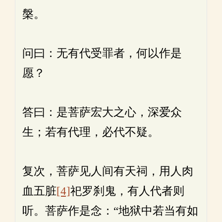
槃。
问曰：无有代受罪者，何以作是
愿？
答曰：是菩萨宏大之心，深爱众
生；若有代理，必代不疑。
复次，菩萨见人间有天祠，用人肉
血五脏
[4]
祀罗刹鬼，有人代者则
听。菩萨作是念：“地狱中若当有如