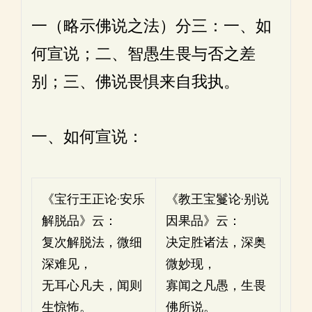
一（略示佛说之法）分三：一、如
何宣说；二、智愚生畏与否之差
别；三、佛说畏惧来自我执。
一、如何宣说：
《宝行王正论·安乐
《教王宝鬘论·别说
解脱品》云：
因果品》云：
复次解脱法，微细
决定胜诸法，深奥
深难见，
微妙现，
无耳心凡夫，闻则
寡闻之凡愚，生畏
生惊怖。
佛所说。