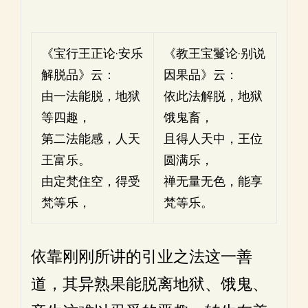
《宝行王正论·安乐
《教王宝鬘论·别说
解脱品》云：
因果品》云：
由一法能脱，地狱
依此法解脱，地狱
等四趣，
饿鬼畜，
第二法能感，人天
且得人天中，王位
王富乐。
圆满乐，
由定梵住空，得受
禅无量无色，能享
梵等乐，
梵等乐。
依靠刚刚所讲的引业之法这一善
道，其异熟果能脱离地狱、饿鬼、