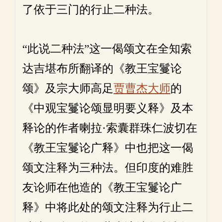
了依于三门的行止二种法。
“此说二种法”这一偈颂文在全知索
达吉堪布所翻译的《教王宝鬘论
颂》及宗大师高足
贾曹杰大师
的
《中观宝鬘论颂显明要义释》及本
释论的作者喇拉·索囊群珠仁波切在
《教王宝鬘论广释》中也把这一偈
颂文注释为三种法。但印度的难胜
友论师在他造的《教王宝鬘论广
释》中将此处的颂文注释为行止二