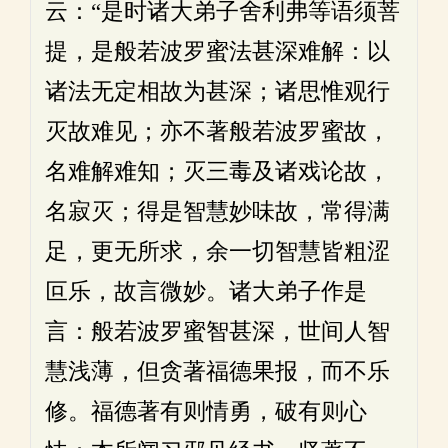
云：“是时诸大弟子舍利弗等语须菩
提，是般若波罗蜜法甚深难解：以
诸法无定相故为甚深；诸思惟观行
灭故难见；亦不著般若波罗蜜故，
名难解难知；灭三毒及诸戏论故，
名寂灭；得是智慧妙味故，常得满
足，更无所求，余一切智慧皆粗涩
叵乐，故言微妙。诸大弟子作是
言：般若波罗蜜智甚深，世间人智
慧浅薄，但贪著福德果报，而不乐
修。福德著有则情勇，破有则心