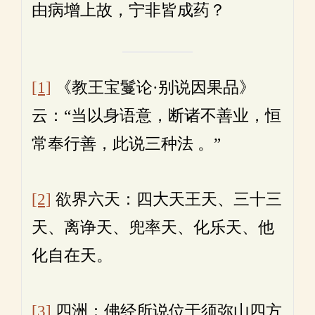
由病增上故，宁非皆成药？
[1]
《教王宝鬘论·别说因果品》
云：“当以身语意，断诸不善业，恒
常奉行善，此说三种法 。”
[2]
欲界六天：四大天王天、三十三
天、离诤天、兜率天、化乐天、他
化自在天。
[3]
四洲：佛经所说位于须弥山四方