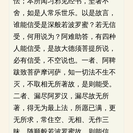
怯；本所闻习邪见经书，坚著不
舍，如是人常乐世乐。以是故言，
谁能信受是深般若波罗蜜？若无信
受，何用说为？阿难助答，有四种
人能信受，是故大德须菩提所说，
必有信受，不空说也。一者、阿鞞
跋致菩萨摩诃萨，知一切法不生不
灭，不取相无所著故，是则能受。
二者、漏尽阿罗汉，漏尽故无所
著，得无为最上法，所愿已满，更
无所求，常住空、无相、无作三
昧，随顺般若波罗蜜故，则能信