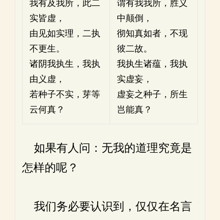
我有及我所，此二
谓有我我所，胜义
实皆虚，
中颠倒，
由见如实理，二执
彻知真如者，不现
不更生。
彼二故。
诸阴我执生，我执
我执生诸蕴，我执
由义虚，
实虚妄，
若种子不实，芽等
虚妄之种子，所生
云何真？
岂能真？
如果有人问：无我的道理究竟是
怎样的呢？
我们务必要认识到，仅仅在名言