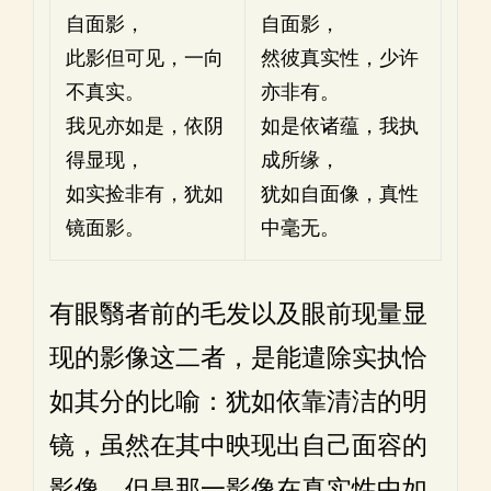
自面影，
自面影，
此影但可见，一向
然彼真实性，少许
不真实。
亦非有。
我见亦如是，依阴
如是依诸蕴，我执
得显现，
成所缘，
如实捡非有，犹如
犹如自面像，真性
镜面影。
中毫无。
有眼翳者前的毛发以及眼前现量显
现的影像这二者，是能遣除实执恰
如其分的比喻：犹如依靠清洁的明
镜，虽然在其中映现出自己面容的
影像，但是那一影像在真实性中如