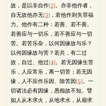
故，是以非自作
[2]
。亦非他作者，
自无故他亦无
[3]
，若他作则失罪福
力。他作有二种：若善、若不善。
若善应与一切乐，若不善应与一切
苦。若苦乐杂，以何因缘故与乐？
以何因缘故与苦？若共，有二过
故，自过、他过
[4]
。若无因缘生苦
乐，人应常乐，离一切苦；若无因
缘，人不应作乐因、除苦因
[5]
。一
切诸法必有因缘，愚痴故不知。譬
如人从木求火，从地求水，从扇求