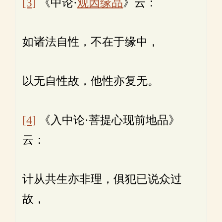
[3]
《中论·
观因缘品
》云：
如诸法自性，不在于缘中，
以无自性故，他性亦复无。
[4]
《入中论·菩提心现前地品》
云：
计从共生亦非理，俱犯已说众过
故，