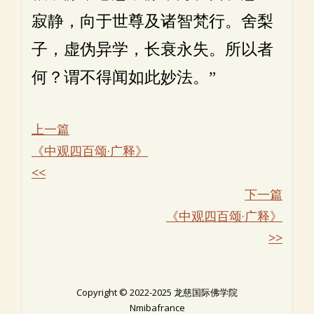
寂静，向于世尊及诸智梵行。舍梨
子，虚伪异学，长衰永失。所以者
何？谓不得闻如此妙法。”
上一篇
《中观四百颂·广释》
<<
下一篇
《中观四百颂·广释》
>>
Copyright © 2022-2025 龙慈国际佛学院
Nmibafrance