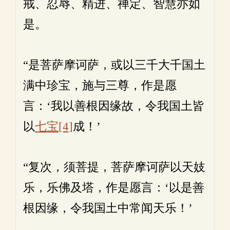
戒、忍辱、精进、禅定、智慧亦如
是。
“是菩萨摩诃萨，或以三千大千国土
满中珍宝，施与三尊，作是愿
言：‘我以善根因缘故，令我国土皆
以
七宝
[4]
成！’
“复次，须菩提，菩萨摩诃萨以天妓
乐，乐佛及塔，作是愿言：‘以是善
根因缘，令我国土中常闻天乐！’