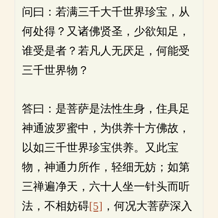
问曰：若满三千大千世界珍宝，从
何处得？又诸佛贤圣，少欲知足，
谁受是者？若凡人无厌足，何能受
三千世界物？
答曰：是菩萨是法性生身，住具足
神通波罗蜜中，为供养十方佛故，
以如三千世界珍宝供养。又此宝
物，神通力所作，轻细无妨；如第
三禅遍净天，六十人坐一针头而听
法，不相妨碍
[5]
，何况大菩萨深入