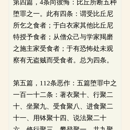
第四篇，4条向彼悔：比丘所断五种
堕罪之一。此有四条：谓受比丘尼
所乞之食者；于白衣家其他比丘尼
特授予食者；从僧众己与学家羯磨
之施主家受食者；于有恐怖处未观
察有无盗贼而受食者。总为四条。
第五篇，112条恶作：五篇堕罪中之
一百一十二条：著衣聚十、行聚二
十、坐聚九、受食聚八、进食聚二
十一、用钵聚十四、说法聚二十
六、修行聚三、攀登聚一、共九聚