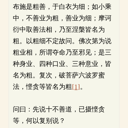
布施是粗善，于白衣为细；如小乘
中，不善业为粗，善业为细；摩诃
衍中取善法相，乃至涅槃皆名为
粗。以粗细不定故问。佛次第为说
粗业相，所谓夺命乃至邪见；是三
种身业、四种口业、三种意业，皆
名为粗。复次，破菩萨六波罗蜜
法，悭贪等皆名为粗
[1]
。
问曰：先说十不善道，已摄悭贪
等，何以复别说？