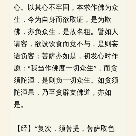
心。以其心不牢固，本求作佛为众
生，今为自身而欲取证，是为欺
佛，亦负众生，是故名粗。譬如人
请客，欲设饮食而竟不与，是则妄
语负客；菩萨亦如是，初发心时作
愿：“我当作佛度一切众生”，而贪
须陀洹，是则负一切众生。如贪须
陀洹果，乃至贪辟支佛道，亦如
是。
【经】“复次，须菩提，菩萨取色