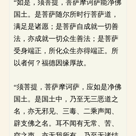
“如是，须菩提，菩萨摩诃萨能净佛
国土。是菩萨随尔所时行菩萨道，
满足是诸愿；是菩萨自成就一切善
法，亦成就一切众生善法；是菩萨
受身端正，所化众生亦得端正。所
以者何？福德因缘厚故。
“须菩提，菩萨摩诃萨，应如是净佛
国土。是国土中，乃至无三恶道之
名，亦无邪见、三毒、二乘声闻、
辟支佛之名。耳不闻有无常、苦、
空之声，亦无我所有，乃至无诸结