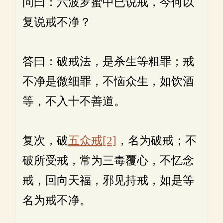
问曰：六波罗蜜中已说戒，今何以
复说戒不净？
答曰：破戒法，是杀生等粗罪；戒
不净是微细罪，不恼众生，如饮酒
等，不入十不善道。
复次，破
五众戒
[2]
，名为破戒；不
破所受戒，常为三毒覆心，不忆念
戒，回向天福，邪见持戒，如是等
名为戒不净。