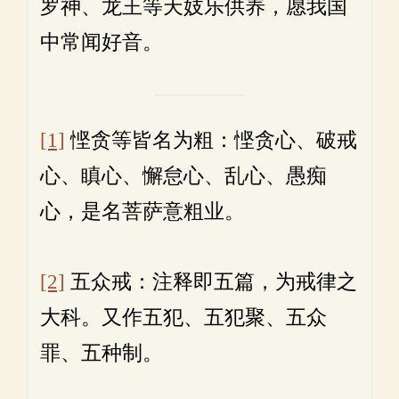
罗神、龙王等天妓乐供养，愿我国
中常闻好音。
[1]
悭贪等皆名为粗：悭贪心、破戒
心、瞋心、懈怠心、乱心、愚痴
心，是名菩萨意粗业。
[2]
五众戒：注释即五篇，为戒律之
大科。又作五犯、五犯聚、五众
罪、五种制。