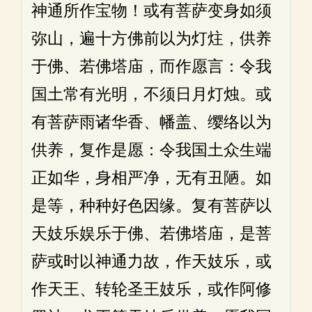
神通所作宝物！或有菩萨变身如须
弥山，遍十方佛前以为灯炷，供养
于佛、若佛塔庙，而作愿言：令我
国土常有光明，不须日月灯烛。或
有菩萨雨诸华香、幡盖、缨络以为
供养，复作是愿：令我国土众生端
正如华，身相严净，无有丑陋。如
是等，种种好色因缘。复有菩萨以
天妓乐娱乐于佛、若佛塔庙，是菩
萨或时以神通力故，作天妓乐，或
作天王、转轮圣王妓乐，或作阿修