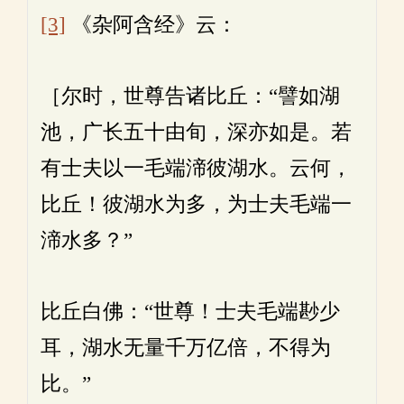
[3]
《杂阿含经》云：
［尔时，世尊告诸比丘：“譬如湖
池，广长五十由旬，深亦如是。若
有士夫以一毛端渧彼湖水。云何，
比丘！彼湖水为多，为士夫毛端一
渧水多？”
比丘白佛：“世尊！士夫毛端尠少
耳，湖水无量千万亿倍，不得为
比。”