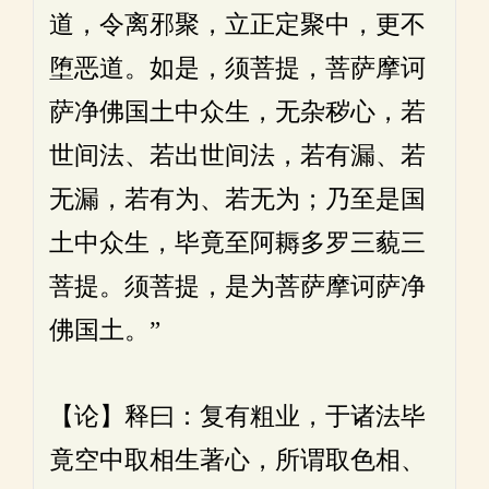
道，令离邪聚，立正定聚中，更不
堕恶道。如是，须菩提，菩萨摩诃
萨净佛国土中众生，无杂秽心，若
世间法、若出世间法，若有漏、若
无漏，若有为、若无为；乃至是国
土中众生，毕竟至阿耨多罗三藐三
菩提。须菩提，是为菩萨摩诃萨净
佛国土。”
【论】释曰：复有粗业，于诸法毕
竟空中取相生著心，所谓取色相、