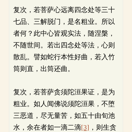
复次，若菩萨心远离四念处等三十
七品、三解脱门，是名粗业。所以
者何？此中心皆观实法，随涅槃，
不随世间。若出四念处等法，心则
散乱。譬如蛇行本性好曲，若入竹
筒则直，出筒还曲。
复次，若菩萨贪须陀洹果证，是为
粗业。如人闻佛说须陀洹果，不堕
三恶道，尽无量苦，如五十由旬池
水，余在者如一滴二滴
[3]
，则生贪