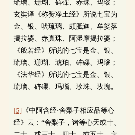
琉璃、珊瑚、砗磲、赤珠、玛瑙；
玄奘译《称赞净土经》所说七宝为
金、银、吠琉璃、颇胝迦、牟娑落
揭拉婆、赤真珠、阿湿摩揭拉婆；
《般若经》所说的七宝是金、银、
琉璃、珊瑚、琥珀、砗磲、玛瑙；
《法华经》所说的七宝是金、银、
琉璃、砗磲、玛瑙、珍珠、玫瑰。
[5]
《中阿含经·舍梨子相应品等心
经》云：“舍梨子，诸等心天或十、
二十，或三十、四十，或五十、六