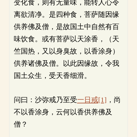
变化食，则有无量味，能转人心令
离欲清净。是四种食，菩萨随因缘
供养佛及僧，是故国土中自然有百
味饮食。或有菩萨以天涂香，（天
竺国热，又以身臭故，以香涂身）
供养诸佛及僧。以此因缘故，令我
国土众生，受天香细滑。
问曰：沙弥戒乃至受
一日戒
[1]
，尚
不以香涂身，云何以香供养佛及
僧？