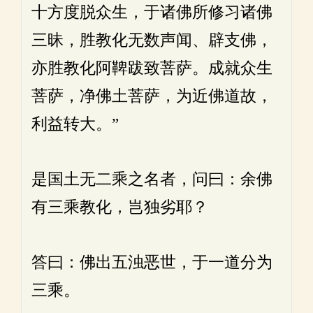
十方度脱众生，于诸佛所修习诸佛
三昧，胜教化无数声闻、辟支佛，
亦胜教化阿鞞跋致菩萨。成就众生
菩萨，净佛土菩萨，为近佛道故，
利益转大。”
是国土无二乘之名者，问曰：余佛
有三乘教化，岂独劣耶？
答曰：佛出五浊恶世，于一道分为
三乘。