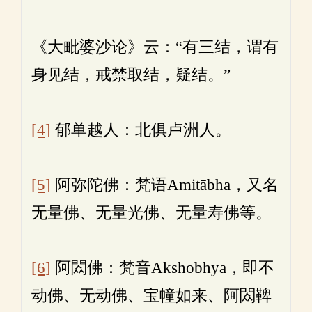
《大毗婆沙论》云：“有三结，谓有
身见结，戒禁取结，疑结。”
[4]
郁单越人：北俱卢洲人。
[5]
阿弥陀佛：梵语Amitābha，又名
无量佛、无量光佛、无量寿佛等。
[6]
阿閦佛：梵音Akshobhya，即不
动佛、无动佛、宝幢如来、阿閦鞞