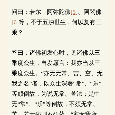
问曰：若尔，阿弥陀佛
[5]
、阿閦佛
[6]
等，不于五浊世生，何以复有三
乘？
答曰：诸佛初发心时，见诸佛以三
乘度众生，自发愿言：我亦当以三
乘度众生。“亦无无常、苦、空、无
我之名”者，以众生深著“常”、“乐”
等颠倒故，为说无常、苦法；是中
无“常”、“乐”等倒故，不须无常、
苦，若无病则不须药。“亦无我所