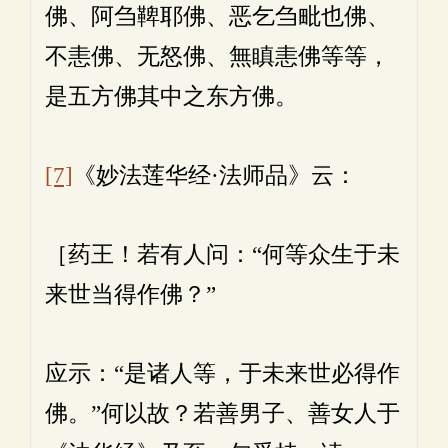
佛、阿刍鞞耶佛、恶乞刍毗也佛、
不恚佛、无怒佛、無瞋恚佛等等，
是五方佛其中之东方佛。
[7]
《妙法莲华经·法师品》云：
［药王！若有人问：“何等众生于未
来世当得作佛？”
应示：“是诸人等，于未来世必得作
佛。”何以故？若善男子、善女人于