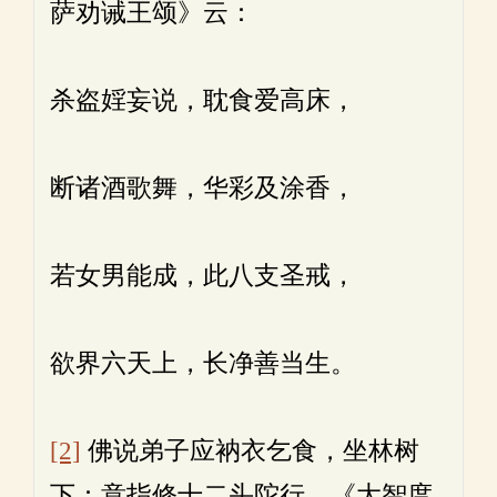
萨劝诫王颂》云：
杀盗婬妄说，耽食爱高床，
断诸酒歌舞，华彩及涂香，
若女男能成，此八支圣戒，
欲界六天上，长净善当生。
[2]
佛说弟子应衲衣乞食，坐林树
下：意指修十二头陀行。《大智度