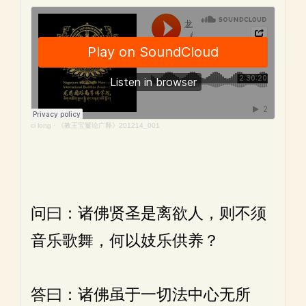
ci long
·
《教王宝鬘论广释》201214_001
问曰：诸佛贤圣是离欲人，则不须
音乐歌舞，何以妓乐供养？
答曰：诸佛虽于一切法中心无所