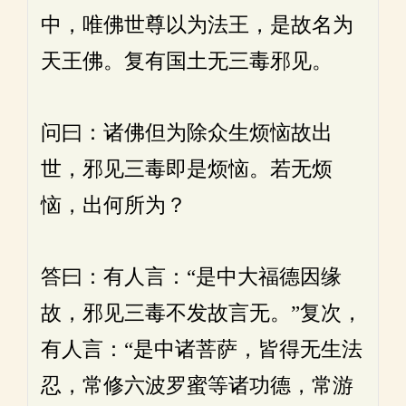
中，唯佛世尊以为法王，是故名为
天王佛。复有国土无三毒邪见。
问曰：诸佛但为除众生烦恼故出
世，邪见三毒即是烦恼。若无烦
恼，出何所为？
答曰：有人言：“是中大福德因缘
故，邪见三毒不发故言无。”复次，
有人言：“是中诸菩萨，皆得无生法
忍，常修六波罗蜜等诸功德，常游