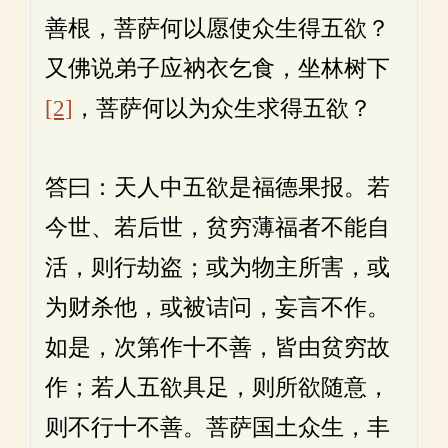
善根，菩萨何以愿使众生得五欲？
又佛说弟子应衲衣乞食，坐林树下
[2]
，菩萨何以为众生求得五欲？
答曰：天人中五欲是福德果报。若
今世、若后世，贫穷薄福者不能自
活，则行劫盗；或为物主所害，或
为财杀他，或被诘问，妄言不作。
如是，次第作十不善，皆由贫穷故
作；若人五欲具足，则所欲随意，
则不行十不善。菩萨国土众生，丰