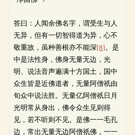
答曰：人闻余佛名字，谓受生与人
无异，但有一切智得道为异，心不
敬重故，虽种善根亦不能深
[8]
。是
中是法性身，佛身无量无边，光
明、说法音声遍满十方国土，国中
众生皆是近佛道者，无量阿僧祇由
旬众中说法胜。无量亿阿僧祇日月
光明常从身出，佛令众生见则得
见，若不听则不见。是佛一一毛孔
边，常出无量无边阿僧祇佛，一一