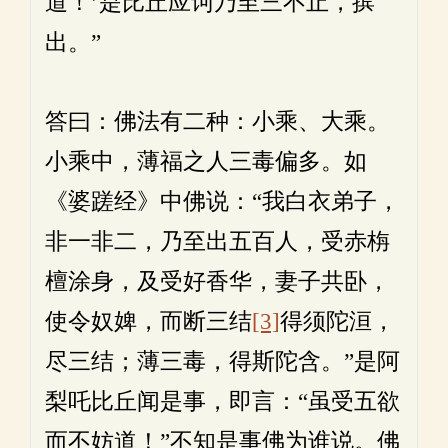
道！’是比丘应诃乃至三不止，摈
出。”
答曰：佛法有二种：小乘、大乘。
小乘中，薄福之人三毒偏多。如
《婆蹉经》中佛说：“我白衣弟子，
非一非二，乃至出五百人，受赤栴
檀涂身，及受好香华，妻子共卧，
使令奴婢，而断三结
[3]
得须陀洹，
尽三结；薄三毒，得斯陀含。”是阿
梨吒比丘闻是事，即言：“虽受五欲
而不妨道！”不知是事佛为谁说。佛