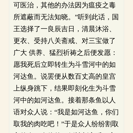
可医治，其他的办法因为瘟疫之毒
所遮蔽而无法知晓。”听到此话，国
王选择了一良辰吉日，清晨沐浴、
更衣、受持八关斋戒、对三宝做了
广大 供养、猛烈祈祷之后便发愿：
愿我死后立即转生为斗雪河中的如
河达鱼。说罢便从数百丈高的皇宫
上纵身跳下，结果即刻化生为斗雪
河中的如河达鱼。接着那条鱼以人
语对众人说：“我是如河达鱼，你们
取我的肉吃吧！”于是众人纷纷割取