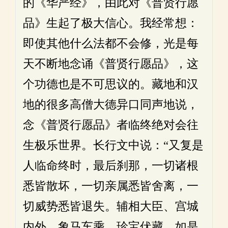
的《华严经》，由此对《普贤行愿
品》生起了极大信心。我经常想：
即使其他什么法都不会修，光是每
天不断地念诵《普贤行愿品》，这
个功德也是不可思议的。藏地和汉
地的很多高僧大德异口同声地说，
念《普贤行愿品》者临终绝对会往
生极乐世界。长行文中说：“又复是
人临命终时，最后刹那，一切诸根
悉皆散坏，一切亲属悉皆舍离，一
切威势悉皆退失。辅相大臣、宫城
内外、象马车乘、珍宝伏藏，如是