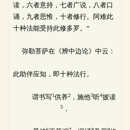
读，六者意持，七者广说，八者口
诵，九者思惟，十者修行。阿难此
十种法能受持此修多罗。”
弥勒菩萨在《辨中边论》中云：
此助伴应知，即十种法行。
1
2
3
4
谓书写
供养
，施他
听
披读
5
，
6
7
8
9