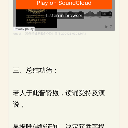
longci
·
《圣般若波罗蜜多心经》后行 200421 0398.MP3
三、总结功德：
若人于此普贤愿，读诵受持及演
说，
果报唯佛能证知，决定获胜菩提