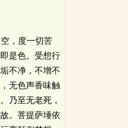
空，度一切苦
空即是色。受想行
不垢不净，不增不
意，无色声香味触
尽。乃至无老死，
得故。菩提萨埵依