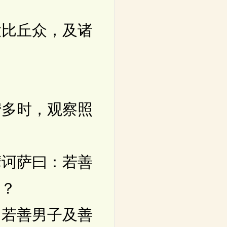
比丘众，及诸
多时，观察照
诃萨曰：若善
学？
若善男子及善