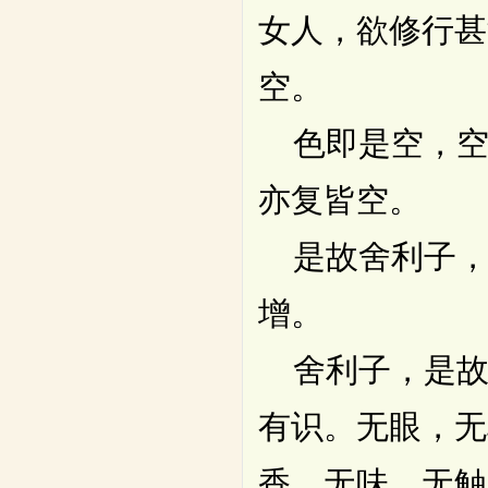
女人，欲修行甚
空。
色即是空，空
亦复皆空。
是故舍利子，
增。
舍利子，是故
有识。无眼，无
香，无味，无触