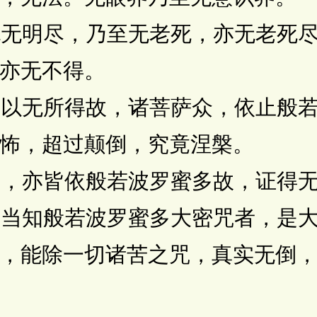
无明尽，乃至无老死，亦无老死尽
亦无不得。
以无所得故，诸菩萨众，依止般若
怖，超过颠倒，究竟涅槃。
，亦皆依般若波罗蜜多故，证得无
当知般若波罗蜜多大密咒者，是大
，能除一切诸苦之咒，真实无倒