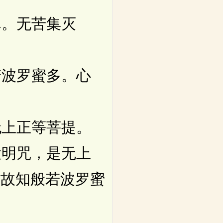
。无苦集灭
波罗蜜多。心
上正等菩提。
明咒，是无上
，故知般若波罗蜜