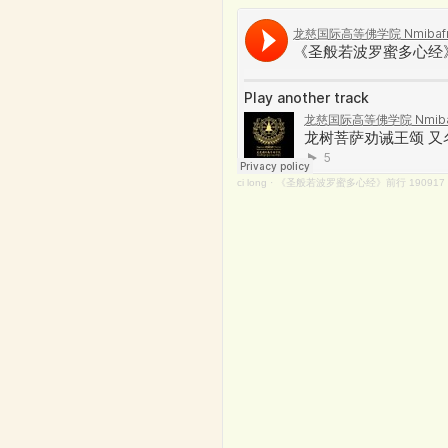
ci long
·
《圣般若波罗蜜多心经》前行 190917 0