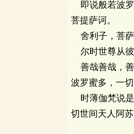
即说般若波罗
菩提萨诃。
舍利子，菩萨
尔时世尊从彼
善哉善哉，善
波罗蜜多，一切
时薄伽梵说是
切世间天人阿苏