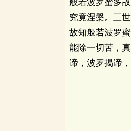
般若波罗蜜多故
究竟涅槃。三世
故知般若波罗蜜
能除一切苦，真
谛，波罗揭谛，