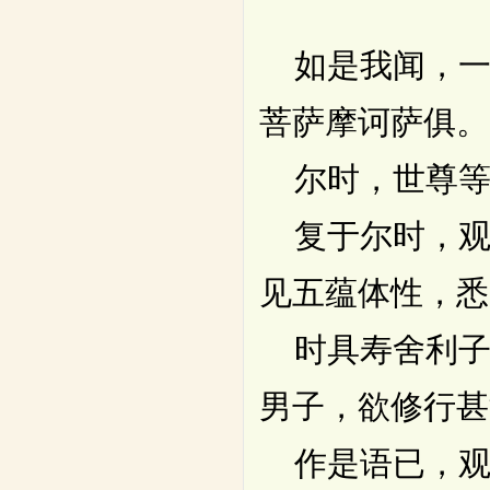
如是我闻，一
菩萨摩诃萨俱。
尔时，世尊等
复于尔时，观
见五蕴体性，悉
时具寿舍利子
男子，欲修行甚
作是语已，观