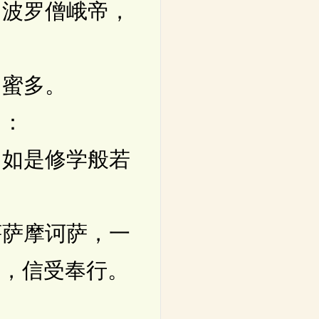
波罗僧峨帝，
蜜多。
曰：
如是修学般若
萨摩诃萨，一
喜，信受奉行。