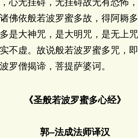
，心无挂碍，无挂碍故无有恐怖
诸佛依般若波罗蜜多故，得阿耨
多是大神咒，是大明咒，是无上
实不虚。故说般若波罗蜜多咒，
波罗僧揭谛，菩提萨婆诃。
《圣般若波罗蜜多心经》
郭–法成法师译汉