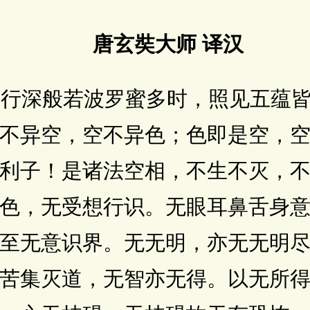
唐玄奘大师 译汉
行深般若波罗蜜多时，照见五蕴皆
不异空，空不异色；色即是空，
利子！是诸法空相，不生不灭，
色，无受想行识。无眼耳鼻舌身
至无意识界。无无明，亦无无明
苦集灭道，无智亦无得。以无所