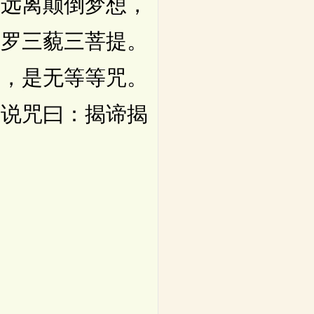
，远离颠倒梦想，
多罗三藐三菩提。
咒，是无等等咒。
即说咒曰：揭谛揭