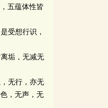
察，五蕴体性皆
是受想行识，
离垢，无减无
，无行，亦无
无色，无声，无