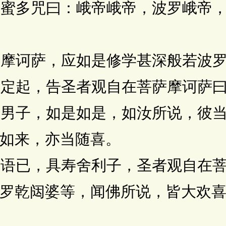
蜜多咒曰：峨帝峨帝，波罗峨帝，
摩诃萨，应如是修学甚深般若波罗
定起，告圣者观自在菩萨摩诃萨
男子，如是如是，如汝所说，彼当
如来，亦当随喜。
语已，具寿舍利子，圣者观自在菩
罗乾闼婆等，闻佛所说，皆大欢