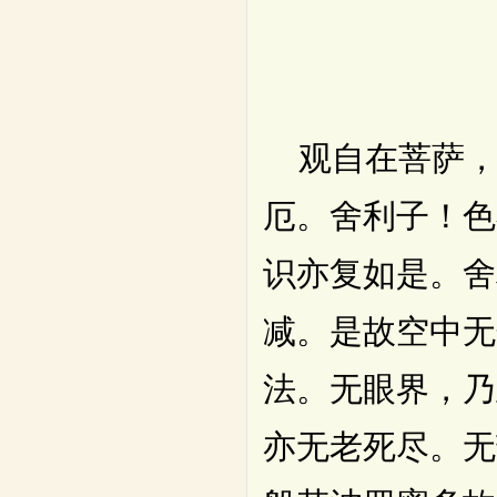
观自在菩萨，
厄。舍利子！色
识亦复如是。舍
减。是故空中无
法。无眼界，乃
亦无老死尽。无