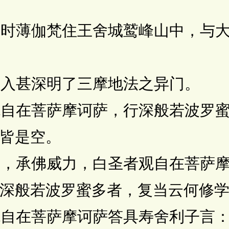
时薄伽梵住王舍城鹫峰山中，与大
入甚深明了三摩地法之异门。
自在菩萨摩诃萨，行深般若波罗蜜
皆是空。
，承佛威力，白圣者观自在菩萨摩
深般若波罗蜜多者，复当云何修
自在菩萨摩诃萨答具寿舍利子言：