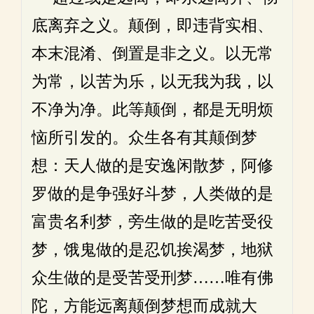
底离弃之义。颠倒，即违背实相、
本末混淆、倒置是非之义。以无常
为常，以苦为乐，以无我为我，以
不净为净。此等颠倒，都是无明烦
恼所引发的。众生各有其颠倒梦
想：天人做的是安逸闲散梦，阿修
罗做的是争强好斗梦，人类做的是
富贵名利梦，旁生做的是吃苦受役
梦，饿鬼做的是忍饥挨渴梦，地狱
众生做的是受苦受刑梦……唯有佛
陀，方能远离颠倒梦想而成就大