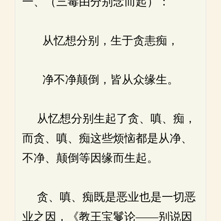
一、（三毒由分别念而起）：
从忆想分别，生于贪恚痴，
净不净颠倒，皆从众缘生。
从忆想分别生起了贪、嗔、痴，
而贪、嗔、痴这些烦恼都是从净、
不净、颠倒等因缘而生起。
贪、嗔、痴既是恶业也是一切恶
业之因，《教王宝鬘论——别说因