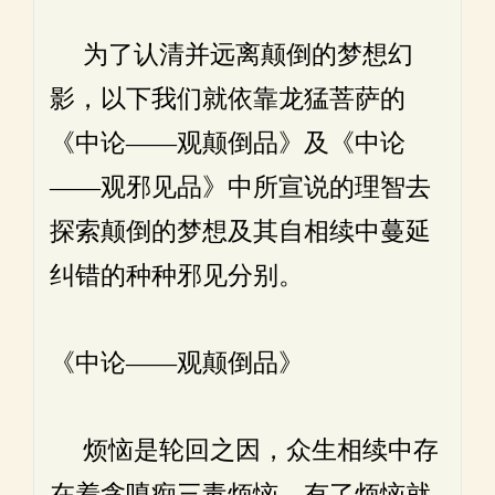
为了认清并远离颠倒的梦想幻
影，以下我们就依靠龙猛菩萨的
《中论——观颠倒品》及《中论
——观邪见品》中所宣说的理智去
探索颠倒的梦想及其自相续中蔓延
纠错的种种邪见分别。
《中论——观颠倒品》
烦恼是轮回之因，众生相续中存
在着贪嗔痴三毒烦恼，有了烦恼就