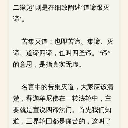
二缘起’则是在细致阐述‘道谛跟灭
谛’。
苦集灭道：也即苦谛、集谛、灭
谛、道谛四谛，也叫四圣谛。“谛”
的意思，是指真实无虚。
名言中的苦集灭道，大家应该清
楚，释迦牟尼佛在一转法轮中，主
要就是宣说四谛法门。首先我们知
道，三界轮回都是痛苦的，这叫了