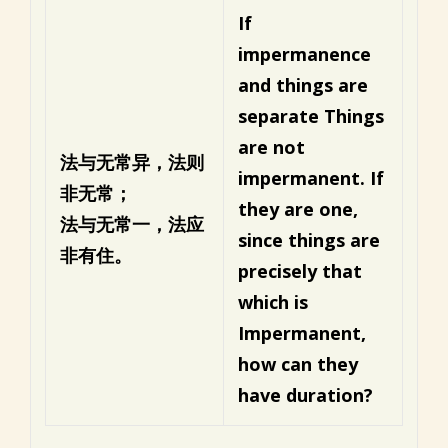
If
impermanence
and things are
separate
Things
are not
法与无常异，法则
impermanent.
If
非无常；
they are one,
法与无常一，法应
since things are
非有住。
precisely that
which is
Impermanent,
how can they
have duration?