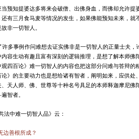
应当预知提婆达多将来会破僧、出佛身血，而佛却允许提
，还有三月食马麦等情况的发生，如果佛能预知未来，就
是故非一切智人。
许多事例作问难想去证实佛非是一切智人的正量士夫，
中内容生动有趣且富有深刻的逻辑推理，是想了解本师佛
中观四百论》难一切智人的内容也把这部分问难与答辩的
百论》的主要动力也是想给诸有智者，阐明如来，应供处
夫、天人师、佛、世尊等十种名号具足的本师释迦摩尼佛
—遍智者。
共法中难一切智人品》云：
无边善根所成？