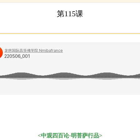
第115课
<
中观四百论·明菩萨行品
>