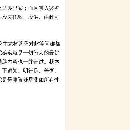
婆达多出家；而且佛入婆罗
不应去托钵、应供。由此可
论主龙树菩萨对此等问难都
陀确实就是一切智人的最好
精辟内容也一并带过。我本
、正遍知、明行足、善逝、
陀是毋庸置疑尽测如所有性