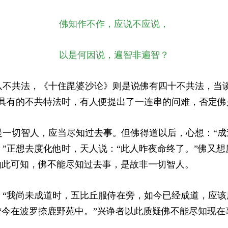
佛知作不作，应说不应说，
以是何因说，遍智非遍智？
八不共法，《十住毘婆沙论》则是说佛有四十不共法，当谈
才具有的不共特法时，有人便提出了一连串的问难，否定佛
是一切智人，应当尽知过去事。但佛得道以后，心想：“成
”正想去度化他时，天人说：“此人昨夜命终了。”佛又
由此可知，佛不能尽知过去事，是故非一切智人。
：“我尚未成道时，五比丘服侍在旁，如今已经成道，应该
“今在波罗捺鹿野苑中。”兴诤者以此质疑佛不能尽知现