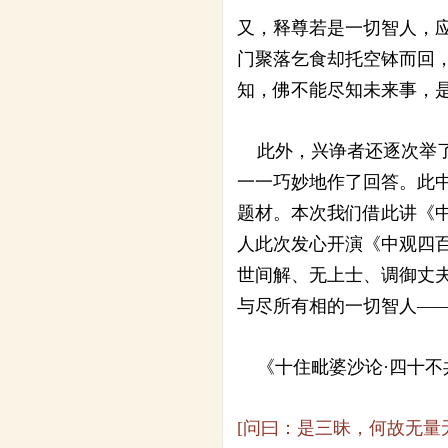
又，释尊若是一切智人，
门聚落乞食却托空钵而回
知，佛不能尽知未来事，
此外，兴诤者还逐次举了
一一巧妙地作了回答。此
题材。本次我们借此讲《
人此次发心开演《中观四
世间解、无上士、调御丈
与尽所有相的一切智人—
《十住毗婆沙论·四十不
[问曰：是三昧，何故无量