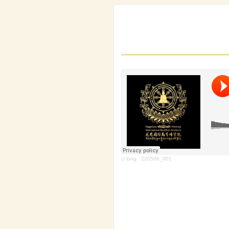
ci long
·
220506_001