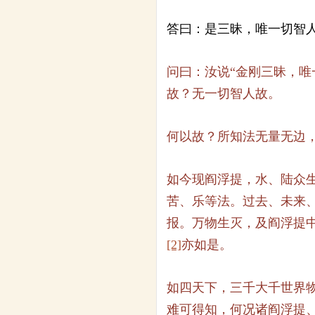
答曰：是三昧，唯一切智人
问曰：汝说“金刚三昧，唯
故？无一切智人故。
何以故？所知法无量无边
如今现阎浮提，水、陆众
苦、乐等法。过去、未来
报。万物生灭，及阎浮提
[2]
亦如是。
如四天下，三千大千世界
难可得知，何况诸阎浮提