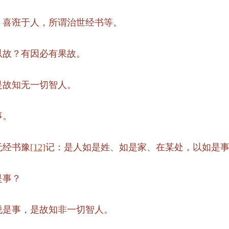
，喜诳于人，所谓治世经书等。
以故？有因必有果故。
是故知无一切智人。
事。
无经书豫
[12]
记：是人如是姓、如是家、在某处，以如是
是事？
说是事，是故知非一切智人。