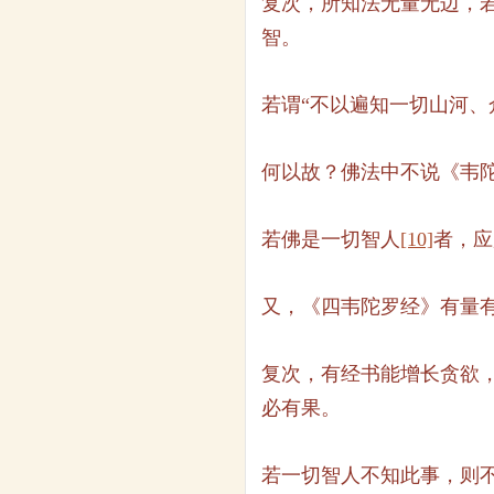
复次，所知法无量无边，
智。
若谓“不以遍知一切山河
何以故？佛法中不说《韦
若佛是一切智人
[10]
者，应
又，《四韦陀罗经》有量
复次，有经书能增长贪欲
必有果。
若一切智人不知此事，则