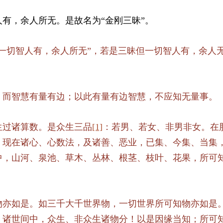
有，余人所无。是故名为“金刚三昧”。
一切智人有，余人所无”，若是三昧但一切智人有，余人
，而智慧有量有边；以此有量有边智慧，不应知无量事。
生过诸算数。是众生三品
[1]
：若男、若女、非男非女。在
、现在诸心、心数法，及诸善、恶业，已集、今集、当集
中，山河、泉池、草木、丛林、根茎、枝叶、花果，所可
物亦如是。如三千大千世界物，一切世界所可知物亦如是
、诸世间中，众生、非众生诸物分！以是因缘当知；所可