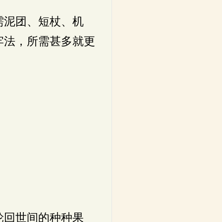
需泥团、短杖、机
牢法，所需甚多就更
轮回世间的种种果