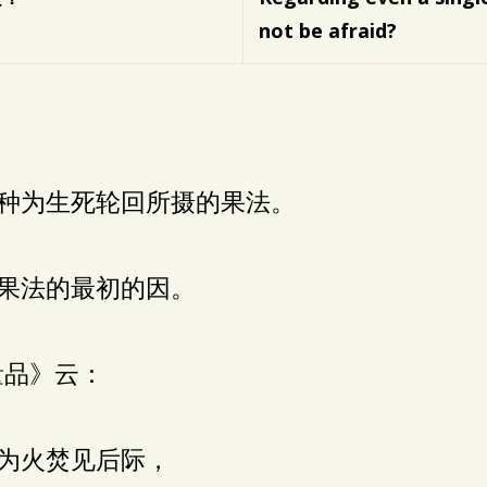
not be afraid?
种为生死轮回所摄的果法。
果法的最初的因。
量品》云：
为火焚见后际，