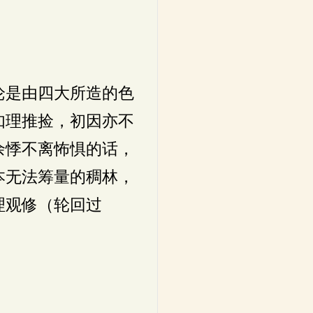
论是由四大所造的色
如理推捡，初因亦不
余悸不离怖惧的话，
本无法筹量的稠林，
理观修（轮回过