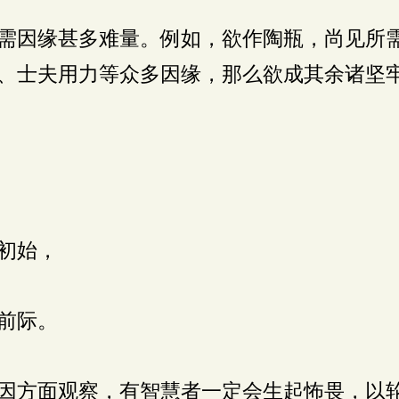
需因缘甚多难量。例如，欲作陶瓶，尚见所
、士夫用力等众多因缘，那么欲成其余诸坚
初始，
前际。
因方面观察，有智慧者一定会生起怖畏，以