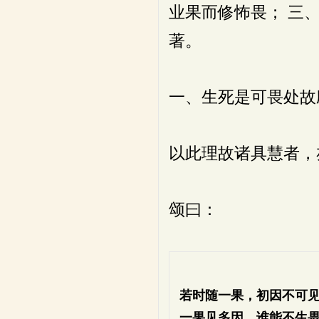
业果而修怖畏； 三
著。
一、生死是可畏处故
以此理故诸具慧者，
颂曰：
若时随一果，初因不可
一果见多因，谁能不生