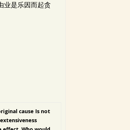
由业是乐因而起贪
original cause
Is not
 extensiveness
 effect,
Who would