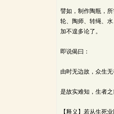
譬如，制作陶瓶，所
轮、陶师、转绳、水
加不遑多论了。
即说偈曰：
由时无边故，众生无
是故实难知，生者之
【释义】若从生死业