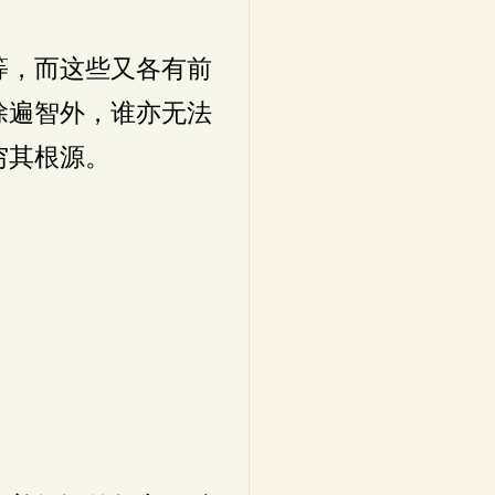
等，而这些又各有前
除遍智外，谁亦无法
穷其根源。