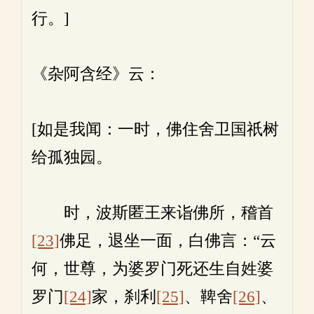
行。]
《杂阿含经》云：
[如是我闻：一时，佛住舍卫国祇树
给孤独园。
时，波斯匿王来诣佛所，稽首
[23]
佛足，退坐一面，白佛言：“云
何，世尊，为婆罗门死还生自姓婆
罗门
[24]
家，刹利
[25]
、鞞舍
[26]
、