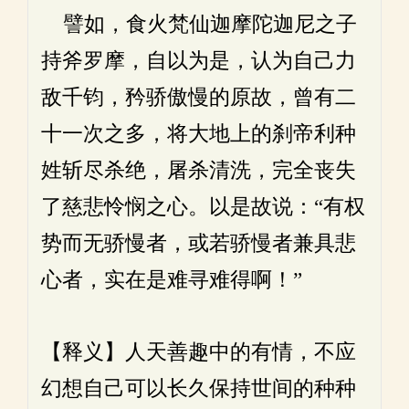
譬如，食火梵仙迦摩陀迦尼之子
持斧罗摩，自以为是，认为自己力
敌千钧，矜骄傲慢的原故，曾有二
十一次之多，将大地上的刹帝利种
姓斩尽杀绝，屠杀清洗，完全丧失
了慈悲怜悯之心。以是故说：“有权
势而无骄慢者，或若骄慢者兼具悲
心者，实在是难寻难得啊！”
【释义】人天善趣中的有情，不应
幻想自己可以长久保持世间的种种