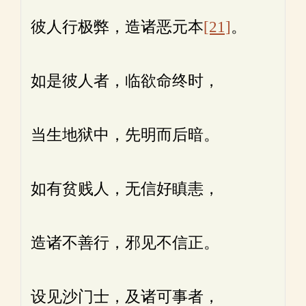
彼人行极弊，造诸恶元本
[21]
。
如是彼人者，临欲命终时，
当生地狱中，先明而后暗。
如有贫贱人，无信好瞋恚，
造诸不善行，邪见不信正。
设见沙门士，及诸可事者，