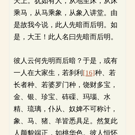
天上。犹如有人，从地至床，从床
乘马，从马乘象，从象入讲堂。由
是故我今说，此人先暗而后明。如
是，大王！此人名曰先暗而后明。
彼人云何先明而后暗？于是，或有
一人在大家生，若刹利
[16]
种、若
长者种、若婆罗门种，饶财多宝，
金、银、珍宝、砗磲、玛瑙、水
精、琉璃，仆从、奴婢不可称计，
象、马、猪、羊皆悉具足。然复此
人颜貌端正，如桃华色。彼人恒怀