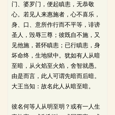
门、婆罗门，便起瞋恚，无恭敬
心。若见人来惠施者，心不喜乐，
身、口、意所作行而不平等，诽谤
圣人，毁辱三尊；彼既自不施，又
见他施，甚怀瞋恚；已行瞋恚，身
坏命终，生地狱中。犹如有人从暗
至暗，从火焰至火焰，舍智就愚。
由是而言，此人可谓先暗而后暗。
大王当知：故名此人从暗至暗。
彼名何等人从明至明？或有一人生