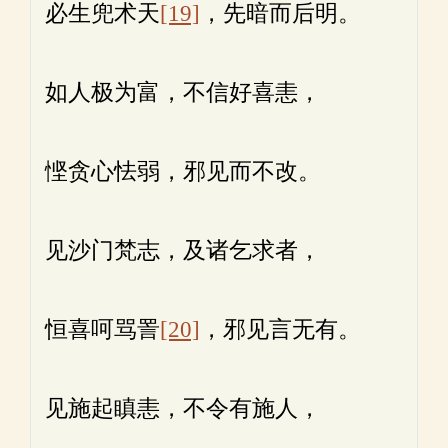
必生兜术天
[19]
，先暗而后明。
如人极为富，不信好喜恚，
悭贪心怯弱，邪见而不改。
见沙门梵志，及诸乞求者，
恒喜呵骂詈
[20]
，邪见言无有。
见施起瞋恚，不令有施人，