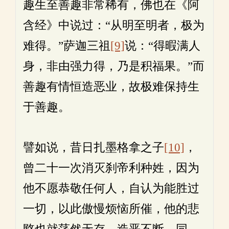
趣生至善趣非常稀有，佛也在《阿
含经》中说过：“从明至明者，极为
难得。”萨迦三祖
[9]
说：“得暇满人
身，非由强力得，乃是积福果。”而
善趣有情恒造恶业，故极难保持生
于善趣。
譬如说，昔日扎墨格拿之子
[10]
，
曾二十一次消灭刹帝利种姓，因为
他不愿恭敬任何人，自认为能胜过
一切，以此傲慢烦恼所催，他的悲