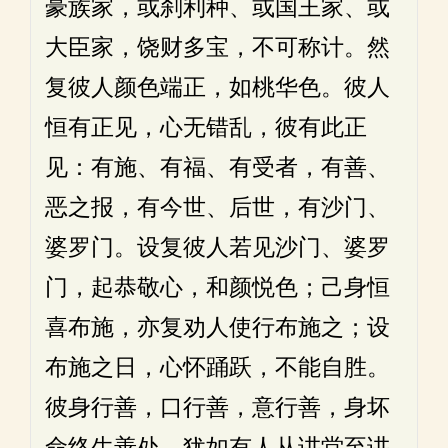
豪族家，或刹利种、或国王家、或
大臣家，饶财多宝，不可称计。然
复彼人颜色端正，如桃华色。彼人
恒有正见，心无错乱，彼有此正
见：有施、有福、有受者，有善、
恶之报，有今世、后世，有沙门、
婆罗门。设复彼人若见沙门、婆罗
门，起恭敬心，和颜悦色；己身恒
喜布施，亦复劝人使行布施之；设
布施之日，心怀踊跃，不能自胜。
彼身行善，口行善，意行善，身坏
命终生善处。犹如有人从讲堂至讲