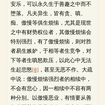
安乐，可以永久生于善趣之中而不
堕落。凡夫异生，皆有贪、嗔、
痴、傲慢等俱生烦恼，尤其是现世
之中有财势权位者，其傲慢烦恼会
特别强烈，有了傲慢烦恼，则对胜
者易生嫉妒，于相等者生竞争，对
下等者生嗔怒欺压，以此心中无法
生起悲愍
[8]
，甚至无恶不作。大疏
中说：傲慢烦恼强烈者的相续中，
不会有悲心，因一相续中不容有两
种分别。以傲慢恶业，有情要从善