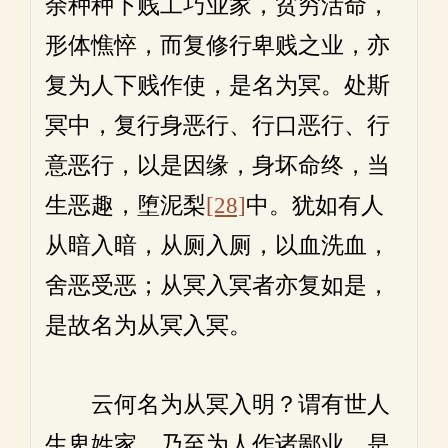
余种种下贱工巧业家，贫穷活命，
形体憔悴，而复修行卑贱之业，亦
复为人下贱作使，是名为冥。处斯
冥中，复行身恶行、行口恶行、行
意恶行，以是因缘，身坏命终，当
生恶趣，堕泥梨
[28]
中。犹如有人
从暗入暗，从厕入厕，以血洗血，
舍恶受恶；从冥入冥者亦复如是，
是故名为从冥入冥。
云何名为从冥入明？谓有世人
生卑姓家，乃至为人作诸鄙业，是