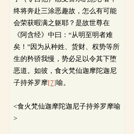
终将奔赴三涂恶趣故，怎么有可能
会荣获暇满之躯耶？是故世尊在
《阿含经》中曰：“从明至明者难
矣！”因为从种姓、货财、权势等所
生的矜骄我慢，势必足以令其下堕
恶道。如彼，食火梵仙迦摩陀迦尼
子持斧罗摩
[7]
喻。
<食火梵仙迦摩陀迦尼子持斧罗摩喻
>