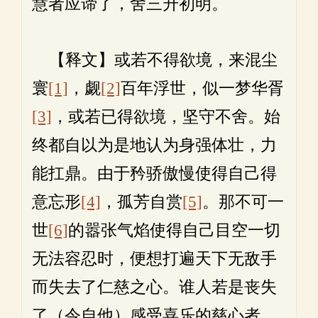
慧者应谛了，舍三升初明。
【释文】或若不得欲境，来混尘
寰
[1]
，觑
[2]
百年浮世，似一梦华胥
[3]
，或若已得欲境，坚守不舍。始
终都自以为是地认为身强体壮，力
能扛鼎。由于矜骄傲慢使得自己得
意忘形
[4]
，孤芳自赏
[5]
。那不可一
世
[6]
的嚣张气焰使得自己目空一切
无法容忍时，便想打遍天下无敌手
而失去了仁慈之心。谁人若是丧失
了（令自他）感受喜乐的慈心者，