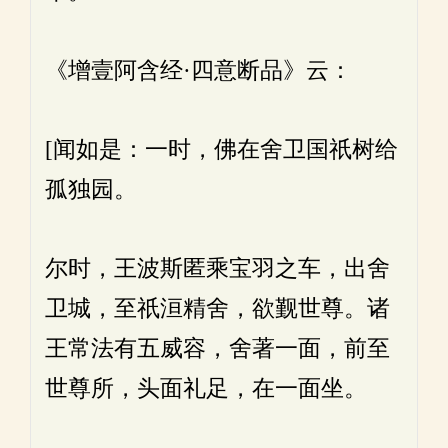
《增壹阿含经·四意断品》云：
[闻如是：一时，佛在舍卫国祇树给
孤独园。
尔时，王波斯匿乘宝羽之车，出舍
卫城，至祇洹精舍，欲觐世尊。诸
王常法有五威容，舍著一面，前至
世尊所，头面礼足，在一面坐。