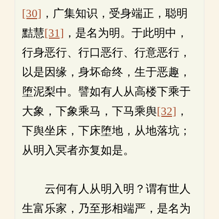
[30]
，广集知识，受身端正，聪明
黠慧
[31]
，是名为明。于此明中，
行身恶行、行口恶行、行意恶行，
以是因缘，身坏命终，生于恶趣，
堕泥梨中。譬如有人从高楼下乘于
大象，下象乘马，下马乘舆
[32]
，
下舆坐床，下床堕地，从地落坑；
从明入冥者亦复如是。
云何有人从明入明？谓有世人
生富乐家，乃至形相端严，是名为