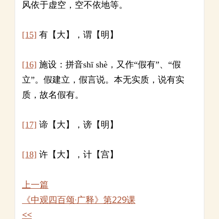
风依于虚空，空不依地等。
[15]
有【大】，谓【明】
[16]
施设：拼音shī shè，又作“假有”、“假
立”。假建立，假言说。本无实质，说有实
质，故名假有。
[17]
谛【大】，谤【明】
[18]
许【大】，计【宫】
上一篇
《中观四百颂·广释》第229课
<<