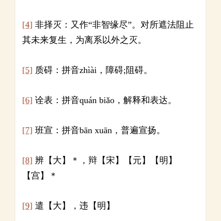
[4]
非择灭：又作“非智缘尽”。对所遮法阻止
其未来复生，为离系以外之灭。
[5]
质碍：拼音zhìài，障碍;阻碍。
[6]
诠表：拼音quán biǎo，解释和表达。
[7]
班宣：拼音bān xuān，普遍宣扬。
[8]
辨【大】＊，辩【宋】【元】【明】
【宫】＊
[9]
遣【大】，违【明】