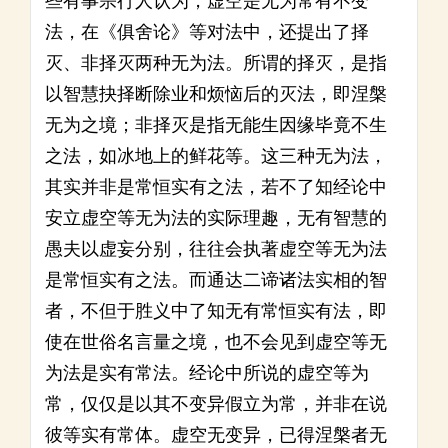
些有事宗行人认为，虚空是无为常有不变
法，在《俱舍论》等对法中，还提出了择
灭、非择灭两种无为法。所谓的择灭，是指
以智慧抉择断除业和烦恼后的灭法，即涅槃
无为之境；非择灭是指无能生因缘毕竟不生
之法，如冰地上的鲜花等。这三种无为法，
其实并非是常恒实有之法，若不了知经论中
安立虚空等无为法的实际理趣，无有智慧的
愚夫以虚妄分别，往往会执著虚空等无为法
是常恒实有之法。而通达二谛诸法实相的智
者，不但于胜义中了知无有常恒实有法，即
使在世俗名言量之境，也不会见到虚空等无
为法是实有常法。经论中所说的虚空等为
常，仅仅是以其不变异假立为常，并非在说
彼等实有常体。虚空无变异，已得涅槃者无