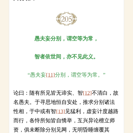
愚夫妄分别，谓空等为常，
智者依世间，亦不见此义。
“愚夫妄
[11]
分别，谓空等为常。”
论曰：随有所见皆无谛实、智
[12]
不清白，故
名愚夫。于寻思地恒自安处，推求分别诸法
性相，于中或有智
[13]
见猛利，虚妄计度越路
而行，各恃所知皆自憍举，互兴异论檀立师
资，俱未断除分别见网，无明昏睡缠覆其