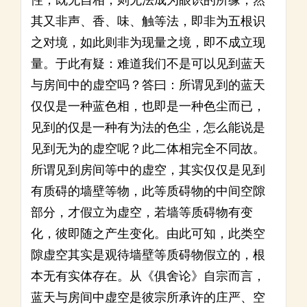
性，既无自相，则无法成为眼识的所缘，然
其又非声、香、味、触等法，即非为五根识
之对境，如此则非为现量之境，即不成立现
量。于此有疑：难道我们不是可以见到蓝天
与房间中的虚空吗？答曰：所谓见到的蓝天
仅仅是一种蓝色相，也即是一种色尘而已，
见到的仅是一种有为法的色尘，怎么能说是
见到无为的虚空呢？此二体相完全不同故。
所谓见到房间等中的虚空，其实仅仅是见到
有质碍的墙壁等物，此等质碍物的中间空隙
部分，才假立为虚空，若墙等质碍物有变
化，彼即随之产生变化。由此可知，此类空
隙虚空其实是观待墙壁等质碍物假立的，根
本无有实体存在。从《俱舍论》自宗而言，
蓝天与房间中虚空是彼宗所承许的庄严、空