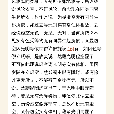
风轮离同类聚，无别所依如地轮等，所以经
说风轮依空，不遮风轮。前念现在同类同聚
生起所依，故作是说。为显虚空无有同异生
起所依，如过去等无别实有常住体相故。复
经说虚空无色、无见、无对，当何所依？不
见实有色受等物无有同异生起所依，又显虚
空因光明等依世俗谛假施设
[16]
有，如因色等
假立瓶等。是故复说，然藉光明虚空显了，
不可依此即说虚空离光明等实有体相。虽因
影闇亦立虚空，然影闇中眼有障碍。或有除
此更无所见，不能辩了余物有无，所以不
说。然藉影闇虚空显了，于光明中眼无障
碍，若见无有余障碍物，即便依此假立虚
空，勿谤虚空假亦非有，是故不说无有虚
空。又若虚空实有体相，藉诸光明而显了