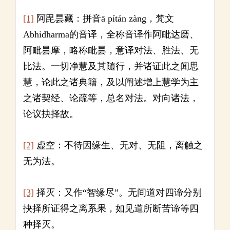
[1]
阿毘昙藏：拼音ā pítán zàng，梵文
Abhidharma的音译，全称音译作阿毗达磨、
阿毗昙摩，略称毗昙，意译对法、胜法、无
比法。一切净慧及其随行，并诸证此之闻思
慧，论此之诸典籍，及以阐述增上慧学为主
之诸契经、论疏等，总名对法。对向诸法，
论议抉择故。
[2]
虚空：不待因缘生、无对、无阻，离触之
无为法。
[3]
择灭：又作“智缘尽”。无间道对四谛分别
抉择所证得之离系果，如见道所断苦谛等四
种择灭。