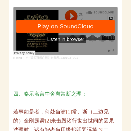
ci long
·
《中观四百颂广释》破我品 230103_001
四、略示名言中舍离常断之理：
若事如是者，何处当澍
[1]
常、断（二边见
的）金刚霹雳
[2]
来击毁诸行世出世间的因果
法理时，诸有智者当用缘起明咒远摈
[3]
二