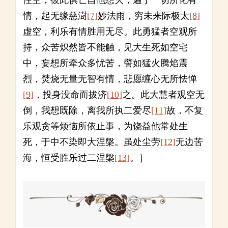
情，起无缘慈澍
[7]
妙法雨，穷未来际极太
[8]
虚空，利乐有情胜用无尽。此勇猛者空观所
持，众苦炽然皆不能触，见大生死如空宅
中，妄想所牵众多忧苦，譬如猛火腾焰震
烈，焚烧无量无智有情，悲愿缠心无所怯惮
[9]
，投身没命而拔济
[10]
之。此大慧者观空无
倒，我想既除，离我所执二爱尽
[11]
故，不复
乐观贪等烦恼所依止事，为饶益他常处生
死，于中不染即大涅槃。虽处尘劳
[12]
无边苦
海，恒受胜乐过二涅槃
[13]
。］