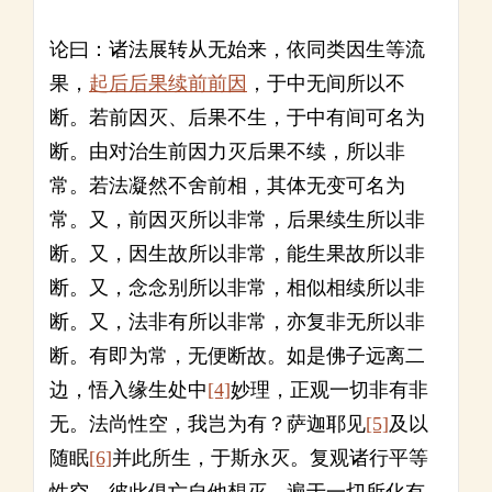
论曰：诸法展转从无始来，依同类因生等流
果，
起后后果续前前因
，于中无间所以不
断。若前因灭、后果不生，于中有间可名为
断。由对治生前因力灭后果不续，所以非
常。若法凝然不舍前相，其体无变可名为
常。又，前因灭所以非常，后果续生所以非
断。又，因生故所以非常，能生果故所以非
断。又，念念别所以非常，相似相续所以非
断。又，法非有所以非常，亦复非无所以非
断。有即为常，无便断故。如是佛子远离二
边，悟入缘生处中
[4]
妙理，正观一切非有非
无。法尚性空，我岂为有？萨迦耶见
[5]
及以
随眠
[6]
并此所生，于斯永灭。复观诸行平等
性空，彼此俱亡自他想灭，遍于一切所化有