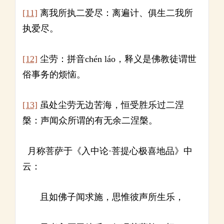
[11]
离我所执二爱尽：离遍计、俱生二我所
执爱尽。
[12]
尘劳：拼音chén láo，释义是佛教徒谓世
俗事务的烦恼。
[13]
虽处尘劳无边苦海，恒受胜乐过二涅
槃：声闻众所谓的有无余二涅槃。
月称菩萨于《入中论·菩提心极喜地品》中
云：
且如佛子闻求施，思惟彼声所生乐，