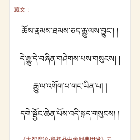
藏文：
ཆོས་རྣམས་ཐམས་ཅད་རྒྱུ་ལས་བྱུང་། །
དེ་རྒྱུ་དེ་བཞིན་གཤེགས་པས་གསུངས། །
རྒྱུ་ལ་འགོག་པ་གང་ཡིན་པ། །
དགེ་སྦྱོང་ཆེན་པོས་འདི་སྐད་གསུངས། །
《大智度论·释初品中舍利弗因缘》云：