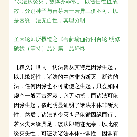
“以法从缘灭，故体亦非常。”以法自性叵成
故，分别种子与苗芽若一若异二俱不可。以
是因缘，法无自性，其理分明。
圣天论师所撰造之《菩萨瑜伽行四百论·明修
破我（等持）品》第十品释终。
【释义】世间一切法皆从其特定因缘生起，
以此缘起性，诸法的本体非为断灭。断边的
法，任何因缘也不可能使之生起，只会如同
虚空一般万古死寂，永无动摇，而诸法可依
因缘生起，依此明显证明了诸法本体非断灭
性。然后，诸法的变灭也是依循因缘而行，
若灭失因缘具足，该法即销迹无余，以此依
缘灭失性，可证明诸法本体非常性，因常有