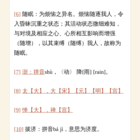
[6]
随眠：为烦恼之异名。烦恼随逐我人，令
入昏昧沉重之状态；其活动状态微细难知，
与对境及相应之心、心所相互影响而增强
（随增），以其束缚（随缚）我人，故称为
随眠。
[7]
澍：拼音
shù，〈动〉 降[雨] [rain]。
[8]
太【大】，大【宋】【元】【明】【宫】
[9]
惮【大】，禅【宫】
[10]
拔济：拼音bá jì，意思为济度。