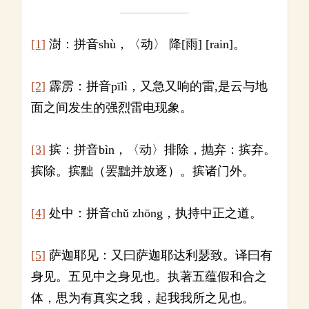
[1]
澍：拼音shù，〈动〉 降[雨] [rain]。
[2]
霹雳：拼音pīlì，又急又响的雷,是云与地
面之间发生的强烈雷电现象。
[3]
摈：拼音bìn，〈动〉排除，抛弃：摈弃。
摈除。摈黜（罢黜并放逐）。摈诸门外。
[4]
处中：拼音chǔ zhōng，执持中正之道。
[5]
萨迦耶见：又曰萨迦耶达利瑟致。译曰有
身见。五见中之身见也。执著五蕴假和合之
体，思为有真实之我，起我我所之见也。