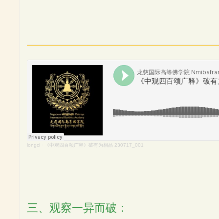
longci
·
《中观四百颂广释》破有为相品 230717_001
三、观察一异而破：