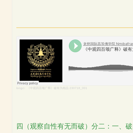
longci
·
《中观四百颂广释》破有为相品 230718_001
四（观察自性有无而破）分二：一、破