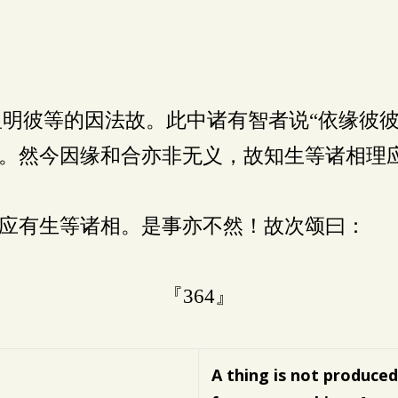
明彼等的因法故。此中诸有智者说“依缘彼彼
。然今因缘和合亦非无义，故知生等诸相理
应有生等诸相。是事亦不然！故次颂曰：
『364』
A thing is not produce