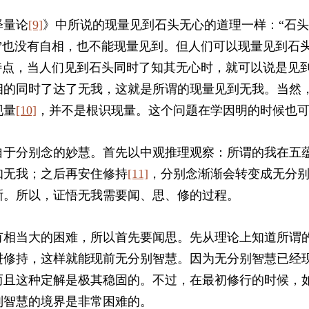
释量论
[9]
》中所说的现量见到石头无心的道理一样：“石头
”也没有自相，也不能现量见到。但人们可以现量见到石头
特点，当人们见到石头同时了知其无心时，就可以说是见到
相的同时了达了无我，这就是所谓的现量见到无我。当然
现量
[10]
，并不是根识现量。这个问题在学因明的时候也
自于分别念的妙慧。首先以中观推理观察：所谓的我在五
知无我；之后再安住修持
[11]
，分别念渐渐会转变成无分
晰。所以，证悟无我需要闻、思、修的过程。
有相当大的困难，所以首先要闻思。先从理论上知道所谓
进修持，这样就能现前无分别智慧。因为无分别智慧已经
而且这种定解是极其稳固的。不过，在最初修行的时候，
别智慧的境界是非常困难的。