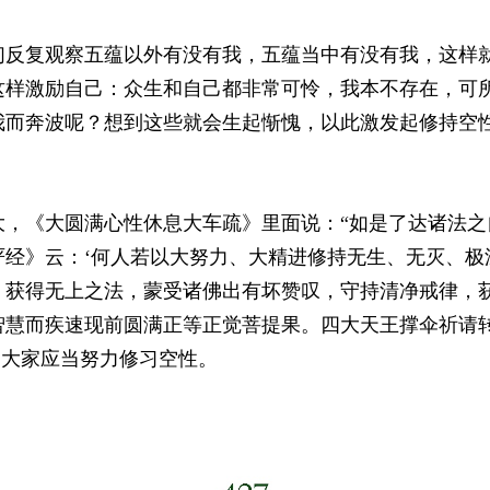
们反复观察五蕴以外有没有我，五蕴当中有没有我，这样
这样激励自己：众生和自己都非常可怜，我本不存在，可
我而奔波呢？想到这些就会生起惭愧，以此激发起修持空
大，《大圆满心性休息大车疏》里面说：“如是了达诸法之
严经》云：‘何人若以大努力、大精进修持无生、无灭、极
，获得无上之法，蒙受诸佛出有坏赞叹，守持清净戒律，
智慧而疾速现前圆满正等正觉菩提果。四大天王撑伞祈请
，大家应当努力修习空性。