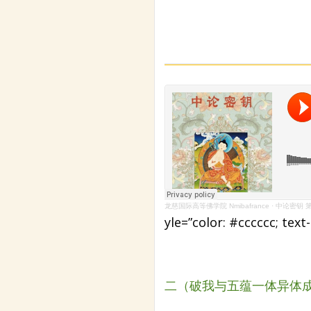
龙慈国际高等佛学院 Nmibafrance
·
中论密钥 第
yle=”color: #cccccc; 
二（破我与五蕴一体异体