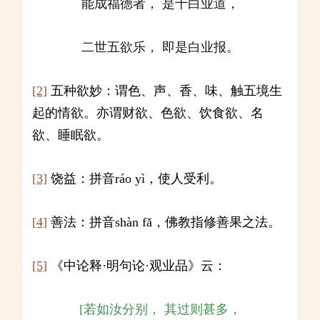
能成福德者， 是十白业道，
二世五欲乐， 即是白业报。
[2]
五种欲妙：谓色、声、香、味、触五境生
起的情欲。亦谓财欲、色欲、饮食欲、名
欲、睡眠欲。
[3]
饶益：拼音ráo yì，使人受利。
[4]
善法：拼音shàn fǎ，佛教指修善果之法。
[5]
《中论释·明句论·观业品》云：
[若如汝分别， 其过则甚多，