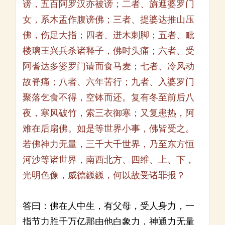
谤，五百阿罗汉亦被谤；二者、旃遮婆罗门
女，系木盂作腹谤佛；三者、提婆达推山压
佛，伤足大指；四者、迸木刺脚；五者、毗
楼璃王兴兵杀诸释子，佛时头痛；六者、受
阿耆达多婆罗门请而食马麦；七者、冷风动
故脊痛；八者、六年苦行；九者、入婆罗门
聚落乞食不得，空钵而还。复有冬至前后八
夜，寒风破竹，索三衣御寒；又复患热，阿
难在后扇佛。如是等世界小事，佛皆受之。
若佛神力无量，三千大千世界，乃至东方恒
河沙等诸世界，南西北方、四维、上、下，
光明色像，威德巍巍，何以故受诸罪报？
答曰：佛在人中生，有父母，受人身力，一
指节力胜千万亿那由他白象力，神通力无量