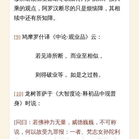
乘的观点，阿罗汉断尽的只是烦恼障，其相
续中还有所知障。
[9]
鸠摩罗什译《中论·观业品》云：
若见谛所断， 而业至相似，
则得破业等， 如是之过咎。
[10]
龙树菩萨于《大智度论·释初品中现普
身》时说：
[问曰：若佛神力无量，威德巍巍，不可称
说，何以故受九罪报：一者、梵志女孙陀利