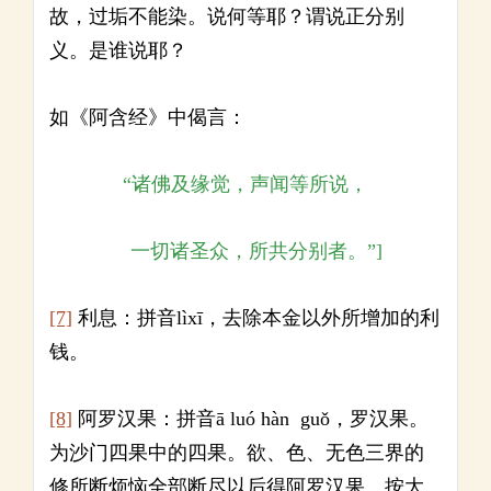
故，过垢不能染。说何等耶？谓说正分别
义。是谁说耶？
如《阿含经》中偈言：
“诸佛及缘觉，声闻等所说，
一切诸圣众，所共分别者。”]
[7]
利息：拼音lìxī，去除本金以外所增加的利
钱。
[8]
阿罗汉果：拼音ā luó hàn guǒ，罗汉果。
为沙门四果中的四果。欲、色、无色三界的
修所断烦恼全部断尽以后得阿罗汉果。按大