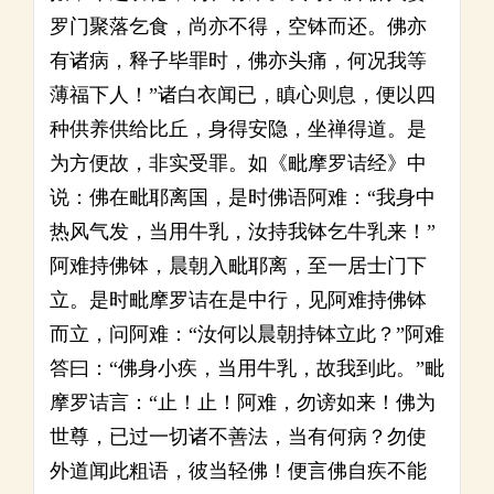
罗门聚落乞食，尚亦不得，空钵而还。佛亦
有诸病，释子毕罪时，佛亦头痛，何况我等
薄福下人！”诸白衣闻已，瞋心则息，便以四
种供养供给比丘，身得安隐，坐禅得道。是
为方便故，非实受罪。如《毗摩罗诘经》中
说：佛在毗耶离国，是时佛语阿难：“我身中
热风气发，当用牛乳，汝持我钵乞牛乳来！”
阿难持佛钵，晨朝入毗耶离，至一居士门下
立。是时毗摩罗诘在是中行，见阿难持佛钵
而立，问阿难：“汝何以晨朝持钵立此？”阿难
答曰：“佛身小疾，当用牛乳，故我到此。”毗
摩罗诘言：“止！止！阿难，勿谤如来！佛为
世尊，已过一切诸不善法，当有何病？勿使
外道闻此粗语，彼当轻佛！便言佛自疾不能