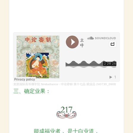
龙慈国际高等佛学院 Nmibafrance
·
中论密钥 第十七品 观业品 240730_0908
三、确定业果：
能成福业者， 是十白业道，