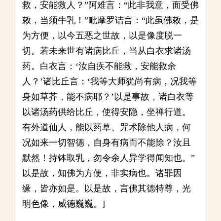
救，安能救人？”阿难言：“此非我意，面受佛
敕，当须牛乳！”毗摩罗诘言：“此虽佛敕，是
为方便，以今五恶之世故，以是像度脱一
切。若未来世有诸病比丘，当从白衣求诸汤
药。白衣言：‘汝自疾不能救，安能救余
人？’诸比丘言：‘我等大师犹尚有病，况我等
身如草芥，能不病耶？’以是事故，诸白衣等
以诸汤药供给比丘，使得安隐，坐禅行道。
有外道仙人，能以药草、咒术除他人病，何
况如来一切智德，自身有病而不能除？汝且
默然！持钵取乳，勿令余人异学得闻知也。”
以是故，知佛为方便，非实病也。诸罪因
缘，皆亦如是。以是故，言佛其德特尊，光
明色像，威德巍巍。]