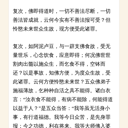
复次，佛即得道时，一切不善法尽断，一切
善法皆成就，云何今实有不善法报可受？但
怜愍未来世众生故，现方便受此诸罪。
复次，如阿泥卢豆，与一辟支佛食故，受无
量世乐，心念饮食，应意即得；何况佛世世
割肉出髓以施众生，而乞食不得，空钵而
还？以是事故，知佛方便，为度众生故，受
此诸罪。云何方便怜愍未来世？五众佛弟子
施福薄故，乞种种自活之具不能得。诸白衣
言：“汝衣食不能得，有病不能除，何能得道
以益于人？”是五众当答：“我等虽无活身小
事，有行道福德。我等今日众苦，是先身罪
报；今之功德，利在将来。我等大师佛入婆