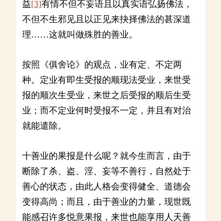
益
[3]
有情不但不妄语且以真实语弘扬佛法，
不但不生邪见且以正见来抉择佛法的甚深道
理……这就叫做殊胜的善业。
按照《俱舍论》的观点，业有定、不定两
种。定业有即生受报的顺现法受业，来世受
报的顺次生受业，来世之后受报的顺后生受
业；而不定业何时受报不一定，并且有对治
就能遣除。
十善业的果报是什么呢？就今生而言，由于
断除了杀、盗、淫、妄等不善行，自然处于
善心的状态，由此人格会变得健全、道德会
变得高尚；而且，由于善业的力量，现世既
能感召许多悦意果报，来世也能享用人天善