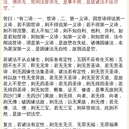
法、僧亦无，世间法皆亦无。是事不然，是故诸法不应尽
空。”
答曰：“有二谛：一、世谛，二、第一义谛。因世谛得说第一
义谛，若不因世谛，则不得说第一义谛；若不得第一义谛，
则不得涅槃。若人不知二谛，则不知自利、他利、共利。如
是若知世谛，则知第一义谛；知第一义谛，则知世谛。汝今
闻说世谛，谓是第一义谛，是故堕在失处。诸佛因缘法，名
为甚深第一义，是因缘法无自性，故我说是空。
若诸法不从众缘生，则应各有定性，五阴不应有生灭相；五
阴不生不灭，即无无常；若无无常，则无苦圣谛。若无苦圣
谛，则无因缘生法集圣谛。诸法若有定性，则无苦灭圣谛。
何以故？性无变异故。若无苦灭圣谛，则无至苦灭道。是故
若人不受空，则无四圣谛；若无四圣谛，则无得四圣谛；若
无得四圣谛，则无知苦、断集、证灭、修道，是事无故则无
四沙门果；无四沙门果故，则无得、向者。若无得、向者，
则无佛；破因缘法故，则无法；以无果故，则无僧；若无
佛、法、僧，则无三宝。若无三宝，则坏世俗法。此则不
然，是故一切法空。
复次，若诸法有定性，则无生无灭、无罪无福；无罪福果