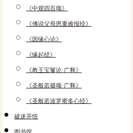
《中观四百颂》
《佛说父母恩重难报经》
《因缘心论》
《缘起经》
《教王宝鬘论·广释》
《圣般若摄颂·广释》
《圣般若波罗蜜多心经》
破迷开悟
图书馆