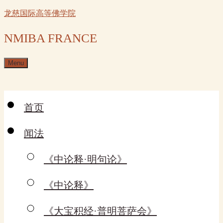
Skip
龙慈国际高等佛学院
to
content
NMIBA FRANCE
Menu
首页
闻法
《中论释·明句论》
《中论释》
《大宝积经·普明菩萨会》