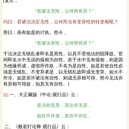
[复次，
“若诸法无性，云何而有异？”
问曰：若诸法决定无性，云何而当有变异性的转变相呢？
答曰：虽有如是的计执。然今，
“若诸法有性，云何而得异？”
于法决定无错乱者即名是其性。以其不受他法的阻障故。世
间即名火中无误的煖相为自性。若于水中见有煖相，则是因
为他缘所成，虚假所作故，不名为是自性。如是若使自性必
须是无错乱、不变异者是，以无错乱故即成无变异。如火不
作冷。如是若许诸法有自性。则成无异相可得。然今见法亦
有异相可得故，知其无有自性。]
[6]
一、大正藏版《中论·观行品》云：
是法则无异，异法亦无异，
如壮不作老，老亦不作壮。
二、《般若灯论释·观行品》云：