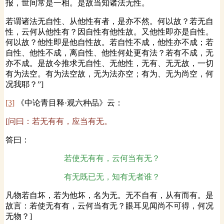
报，世间常是一相。是故当知诸法无性。
若谓诸法无自性、从他性有者，是亦不然。何以故？若无自
性，云何从他性有？因自性有他性故。又他性即亦是自性。
何以故？他性即是他自性故。若自性不成，他性亦不成；若
自性、他性不成，离自性、他性何处更有法？若有不成，无
亦不成。是故今推求无自性、无他性，无有、无无故，一切
有为法空。有为法空故，无为法亦空；有为、无为尚空，何
况我耶？”]
[3]
《中论青目释·观六种品》云：
[问曰：若无有有，应当有无。
答曰：
若使无有有，云何当有无？
有无既已无，知有无者谁？
凡物若自坏，若为他坏，名为无。无不自有，从有而有。是
故言：若使无有有，云何当有无？眼耳见闻尚不可得，何况
无物？]