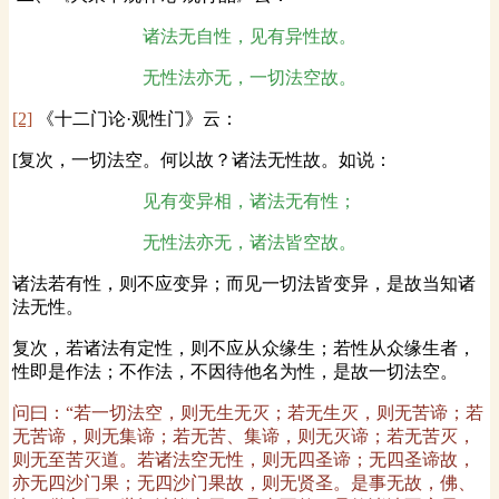
诸法无自性，见有异性故。
无性法亦无，一切法空故。
[2]
《十二门论·观性门》云：
[复次，一切法空。何以故？诸法无性故。如说：
见有变异相，诸法无有性；
无性法亦无，诸法皆空故。
诸法若有性，则不应变异；而见一切法皆变异，是故当知诸
法无性。
复次，若诸法有定性，则不应从众缘生；若性从众缘生者，
性即是作法；不作法，不因待他名为性，是故一切法空。
问曰：“若一切法空，则无生无灭；若无生灭，则无苦谛；若
无苦谛，则无集谛；若无苦、集谛，则无灭谛；若无苦灭，
则无至苦灭道。若诸法空无性，则无四圣谛；无四圣谛故，
亦无四沙门果；无四沙门果故，则无贤圣。是事无故，佛、