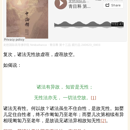
龙慈国际高等佛学院 Nmibafrance
·
青目释 第十三品 观行品 240623_0903
复次，诸法无性故虚诳，虚诳故空。
如偈说：
诸法有异故， 知皆是无性；
无性法亦无， 一切法空故。
[1]
诸法无有性。何以故？诸法虽生不住自性，是故无性。如婴
儿定住自性者，终不作匍匐乃至老年；而婴儿次第相续有异
相现匍匐乃至老年，是故说见诸法异相故知无性
[2]
。