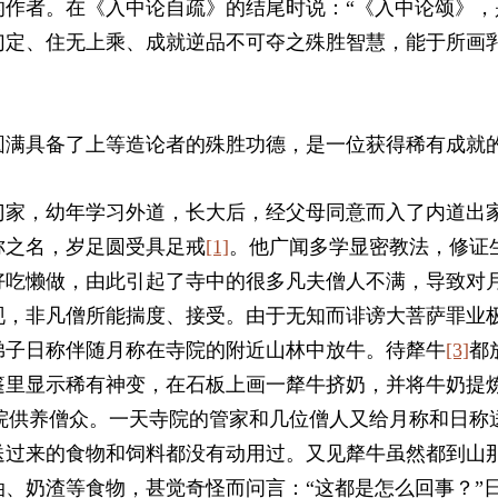
的作者。在《入中论自疏》的结尾时说：“《入中论颂》，
幻定、住无上乘、成就逆品不可夺之殊胜智慧，能于所画
圆满具备了上等造论者的殊胜功德，是一位获得稀有成就
门家，幼年学习外道，长大后，经父母同意而入了内道出
称之名，岁足圆受具足戒
[1]
。他广闻多学显密教法，修证
好吃懒做，由此引起了寺中的很多凡夫僧人不满，导致对
现，非凡僧所能揣度、接受。由于无知而诽谤大菩萨罪业
弟子日称伴随月称在寺院的附近山林中放牛。待犛牛
[3]
都
篷里显示稀有神变，在石板上画一犛牛挤奶，并将牛奶提
院供养僧众。一天寺院的管家和几位僧人又给月称和日称
送过来的食物和饲料都没有动用过。又见犛牛虽然都到山
油、奶渣等食物，甚觉奇怪而问言：“这都是怎么回事？”