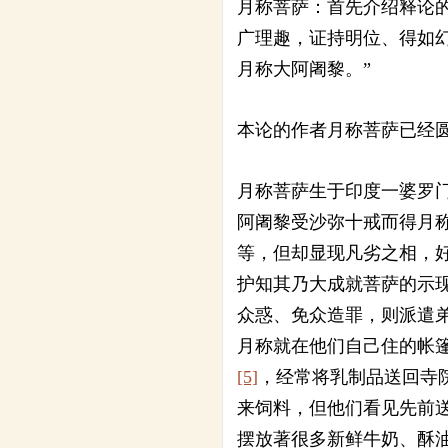
月称菩萨：首先介绍释论
广理趣，证持明位、得如
月称大阿阇黎。”
本论的作者月称菩萨已经
月称菩萨生于印度一婆罗
阿阇黎受沙弥十戒而得月
等，但却显现凡劣之相，
护知其乃大成就菩萨的示
众惑、免众造罪，则派遣
月称就在他们自己住的帐
[5]
，经常将乳制品送回寺
来饲料，但他们看见先前
摆放著很多新鲜牛奶、酥