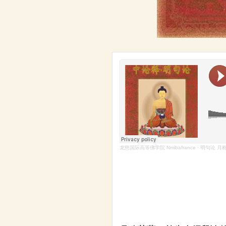
龙慈国际高等佛学院 Nmibafrance
·
明句论 月称菩