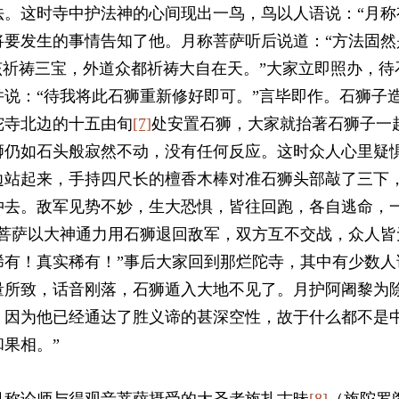
法。这时寺中护法神的心间现出一鸟，鸟以人语说：“月称
将要发生的事情告知了他。月称菩萨听后说道：“方法固然
该祈祷三宝，外道众都祈祷大自在天。”大家立即照办，
说：“待我将此石狮重新修好即可。”言毕即作。石狮子
陀寺北边的十五由旬
[7]
处安置石狮，大家就抬著石狮子一
狮仍如石头般寂然不动，没有任何反应。这时众人心里疑
边站起来，手持四尺长的檀香木棒对准石狮头部敲了三下
冲去。敌军见势不妙，生大恐惧，皆往回跑，各自逃命，
称菩萨以大神通力用石狮退回敌军，双方互不交战，众人皆
稀有！真实稀有！”事后大家回到那烂陀寺，其中有少数人
量所致，话音刚落，石狮遁入大地不见了。月护阿阇黎为除
，因为他已经通达了胜义谛的甚深空性，故于什么都不是
果相。”