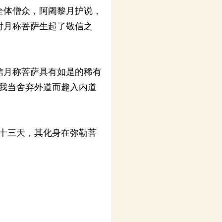
全体僧众，阿阇黎月护说，
对月称菩萨生起了敬信之
信月称菩萨具有如是的稀有
我当舍弃外道而趣入内道
十三天，其化身在弥勒菩