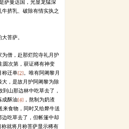
是萨曼达国，光显龙猛深
乳牛挤乳、破除有情实执之
的大菩萨。
家为僧，赴那烂陀寺礼月护
生圆次第，获证稀有神变
月称迁单
[2]
。唯有阿阇黎月
极大，是故月护阿阇黎为除
放到山那边林中吃草去了，
炼成酥油
[4]
，熬制为奶渣
送来食物，同时又给犛牛送
那边吃草去了，但帐篷中却
日称就将月称菩萨显示稀有