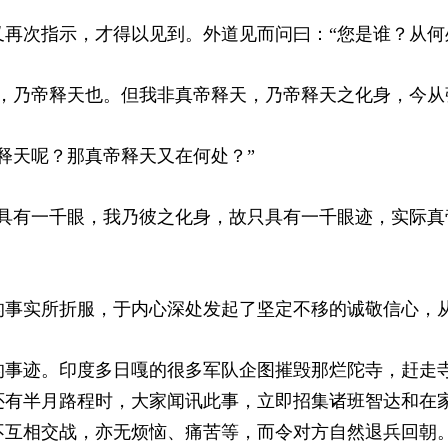
再次指示，才得以见到。外道见而问曰：“您是谁？从何
来，乃帝释天也。但我非真帝释天，乃帝释天之化身，今从
释天呢？那真帝释天又在何处？”
上具有一千眼，我乃彼之化身，故只具有一千眼迹，实际真
的事实所折服，于内心深处发起了坚定不移的诚敬信心，
的事迹。印度多日嘎的很多军队企图摧毁那烂陀寺，赶走
还有半月路程时，大家闻讯此事，立即招集诸班智达和在
不互相交战，亦无烦恼、痛苦等，而令对方自然退兵回朝