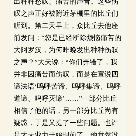
出种种愁叹、痛苦的声音。这些伤
叹之声正好被附近茅棚里的比丘们
听到。第二天早上，众比丘去他座
前发问：“您是已经断除烦恼痛苦的
大阿罗汉，为何昨晚发出种种伤叹
之声？”大天说：“你们弄错了，我
并非因痛苦而伤叹，而是在宣说四
谛法语‘呜呼苦谛、呜呼集谛、呜呼
道谛、呜呼灭谛’……”一部分比丘
相信了他的话，另一部分比丘尚有
疑惑，于是又提了一些问题。也许
是大天业力开始现前了，他竟然没