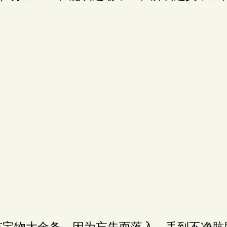
宝物大金条，因为忘失而落入、丢到不净肮