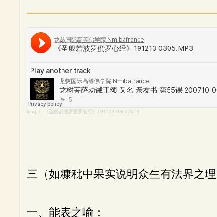
longci
·
《圣般若波罗蜜罗心经》191213 0305.MP3
三（如糠秕中果实说明众生有法界之理
一、能表之喻：