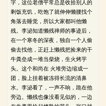
字，这位老僧平常总是收拾别人的
剩饭充饥，吃饱了就伸伸懒腰找个
角落去睡觉，所以大家都叫他懒
残。李泌知道懒残禅师的事迹后，
在一个寒冬的深夜，独自一个人偷
偷去找他，正赶上懒残把捡来的干
牛粪垒成一堆当柴烧，生火烤芋
头。这个和尚在 火堆旁边缩成一
团，脸上挂着被冻得长流的清鼻
水。李泌看了，一声不响，跪在他
旁边。懒残也像没看见似的，一边