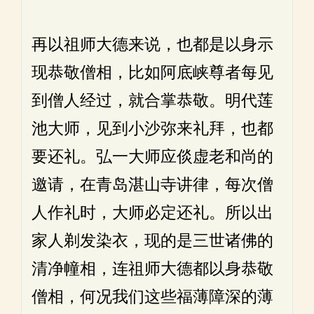
再以祖师大德来说，也都是以身示
现恭敬僧相，比如阿底峡尊者每见
到僧人经过，就合掌恭敬。明代莲
池大师，见到小沙弥来礼拜，也都
要还礼。弘一大师应倓虚老和尚的
邀请，在青岛湛山寺讲律，每次僧
人作礼时，大师必定还礼。所以出
家人剃发染衣，现的是三世诸佛的
清净幢相，连祖师大德都以身恭敬
僧相，何况我们这些福薄障深的薄