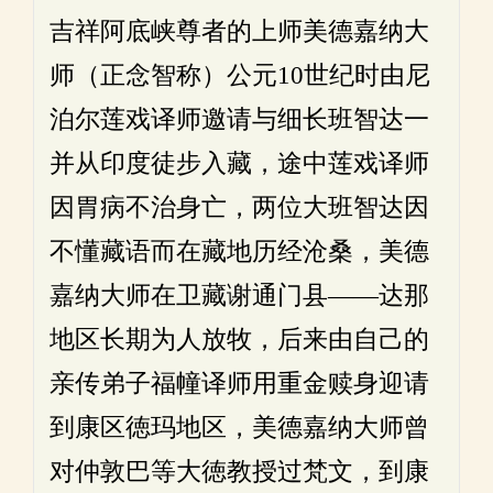
吉祥阿底峡尊者的上师美德嘉纳大
师（正念智称）公元10世纪时由尼
泊尔莲戏译师邀请与细长班智达一
并从印度徒步入藏，途中莲戏译师
因胃病不治身亡，两位大班智达因
不懂藏语而在藏地历经沧桑，美德
嘉纳大师在卫藏谢通门县——达那
地区长期为人放牧，后来由自己的
亲传弟子福幢译师用重金赎身迎请
到康区徳玛地区，美德嘉纳大师曾
对仲敦巴等大徳教授过梵文，到康