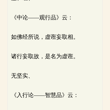
《中论——观行品》云：
如佛经所说，虚诳妄取相。
诸行妄取故，是名为虚诳。
无坚实、
《入行论——智慧品》云：