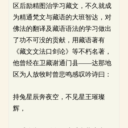
区后励精图治学习藏文，不久就成
为精通梵文与藏语的大班智达，对
佛法的翻译及藏语语法的学习做出
了功不可没的贡献，用藏语著有
《藏文文法口剑论》等不朽名著，
他曾经在卫藏谢通门县——达那地
区为人放牧时曾悲鸣感叹吟诗曰：
持兔星辰奔夜空，不见星王璀璨
辉，