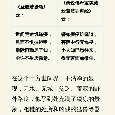
《佛说佛母宝德藏
《圣般若摄颂》
般若波罗蜜经》
云：
云：
世间荒途饥馑疾，
譬如疾疫饥馑道，
见而不惧披铠甲，
菩萨中行无怖畏，
后际恒勤尽了知，
小人知已悉往来，
尘许不生厌倦意。
得无苦恼如微尘。
在这个十方世间界，不清净的显
现，无水、无城、贫乏、荒寂的野
外路途，似乎到处充满了凄凉的景
象，粗糙的处所和凶残的猛兽等器