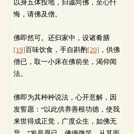
以身五体投地，归诚向佛，至心忏
悔，请佛及僧。
佛即然可。还归家中，设诸肴膳
[19]
百味饮食，手自斟酌
[20]
，供佛
僧已，取一小床在佛前坐，渴仰闻
法。
佛即为其种种说法，心开意解，因
发誓愿：“以此供养善根功德，使我
来世得成正觉，广度众生，如佛无
异。”发是愿已，佛便微笑，从其面