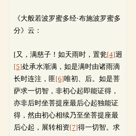
《大般若波罗蜜多经·布施波罗蜜多
分》云：
[又，满慈子！如天雨时，置瓮
[4]
迥
[5]
处承水渐满，如是满时由诸雨滴
长时连注，匪
[6]
唯初、后。如是菩
萨求一切智，非初心起即能证得，
亦非后时坐菩提座最后心起独能证
得，然由初心相续乃至坐菩提座最
后心起，展转相资
[7]
得一切智。求