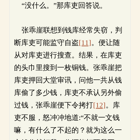
“没什么。”那库吏回答说。
张乖崖联想到钱库经常失窃，判
断库吏可能监守自盗
[11]
。便让随
从对库吏进行搜查。结果，在库吏
的头巾里搜到一枚铜钱。张乖崖把
库吏押回大堂审讯，问他一共从钱
库偷了多少钱，库吏不承认另外偷
过钱，张乖崖便下令拷打
[12]
。库
吏不服，怒冲冲地道:“不就一文钱
嘛，有什么了不起的？就为这么一