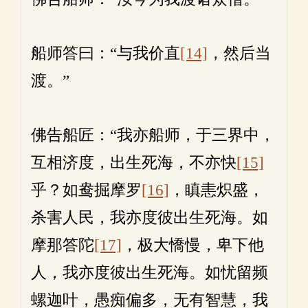
船师答曰：“与我价直
[14]
，然后当
渡。”
佛告船匠：“我亦船师，于三界中，
互相济度，出生死海，不亦快
[15]
乎？如鸯掘摩罗
[16]
，瞋恚炽盛，
杀害人民，我亦度彼出生死海。如
摩那答陀
[17]
，极大憍慢，卑下他
人，我亦度彼出生死海。如忧留频
螺迦叶，愚痴偏多，无有智慧，我