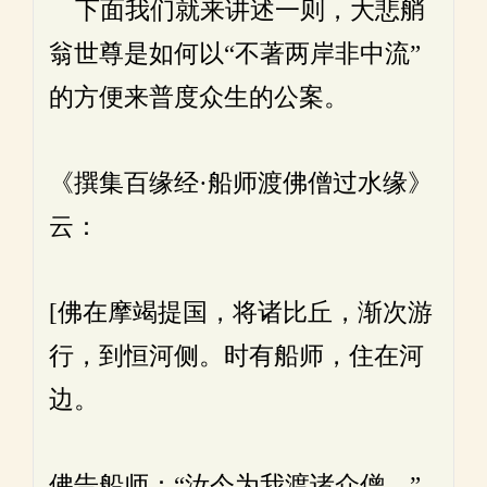
下面我们就来讲述一则，大悲艄
翁世尊是如何以“不著两岸非中流”
的方便来普度众生的公案。
《撰集百缘经·船师渡佛僧过水缘》
云：
[佛在摩竭提国，将诸比丘，渐次游
行，到恒河侧。时有船师，住在河
边。
佛告船师：“汝今为我渡诸众僧。”