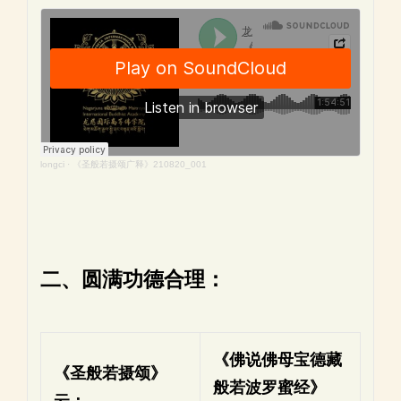
longci
·
《圣般若摄颂广释》210820_001
二、圆满功德合理：
《佛说佛母宝德藏
《圣般若摄颂》
般若波罗蜜经》
云：