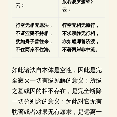
般若波罗蜜经》
云：
云：
行空无相无愿法，
行空无相无愿行，
不证涅槃不持相，
不求寂静无行相，
犹如舟子善往来，
亦如船师善济渡，
不住两岸不住海。
不著两岸非中流。
如此诸法自本体是空性，因此是完
全寂灭一切有缘见解的意义；所缘
之基或因的相不存在，是完全断除
一切分别念的意义；为此对它无有
耽著或者对果无有愿求，是远离一