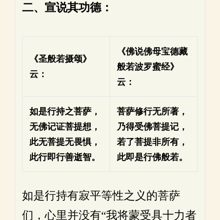
二、宣说其功德：
《佛说佛母宝德藏
《圣般若摄颂》
般若波罗蜜经》
云：
云：
如是行持之菩萨，
菩萨修行无所著，
无佛记证菩提想，
乃得受佛菩提记，
此无菩提无畏惧，
若了菩提非所有，
此行即行善逝智。
此即是行佛般若。
如是行持有寂平等性之义的菩萨
们，心里并没有“我将蒙受具十力者