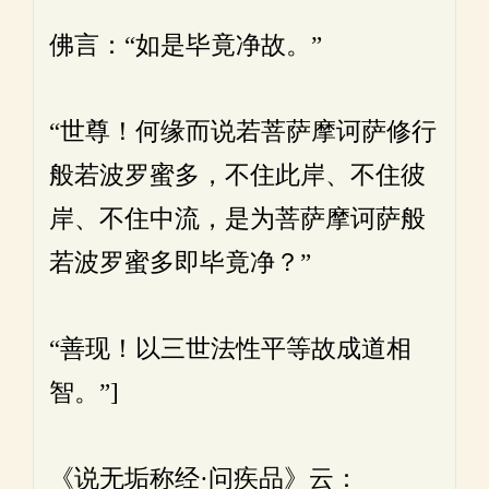
佛言：“如是毕竟净故。”
“世尊！何缘而说若菩萨摩诃萨修行
般若波罗蜜多，不住此岸、不住彼
岸、不住中流，是为菩萨摩诃萨般
若波罗蜜多即毕竟净？”
“善现！以三世法性平等故成道相
智。”]
《说无垢称经·问疾品》云：