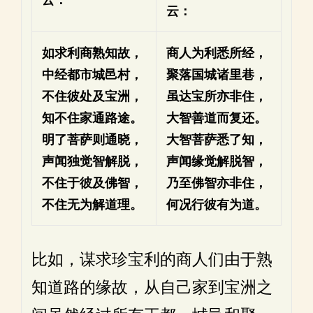
云：
如求利商熟知故，
商人为利悉所经，
中经都市城邑村，
聚落国城诸里巷，
不住彼处及宝洲，
虽达宝所亦非住，
知不住家通路途。
大智善道而复还。
明了菩萨则通晓，
大智菩萨悉了知，
声闻独觉智解脱，
声闻缘觉解脱智，
不住于彼及佛智，
乃至佛智亦非住，
不住无为解道理。
何况行彼有为道。
比如，谋求珍宝利的商人们由于熟
知道路的缘故，从自己家到宝洲之