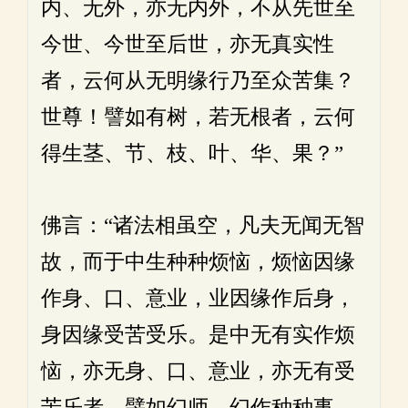
内、无外，亦无内外，不从先世至
今世、今世至后世，亦无真实性
者，云何从无明缘行乃至众苦集？
世尊！譬如有树，若无根者，云何
得生茎、节、枝、叶、华、果？”
佛言：“诸法相虽空，凡夫无闻无智
故，而于中生种种烦恼，烦恼因缘
作身、口、意业，业因缘作后身，
身因缘受苦受乐。是中无有实作烦
恼，亦无身、口、意业，亦无有受
苦乐者。譬如幻师，幻作种种事。