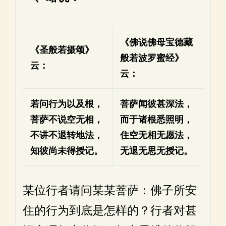
《佛说佛母宝德藏
《圣般若摄颂》
般若波罗蜜经》
云：
云：
若问行为以及根，
菩萨闻彼甚深法，
菩萨不说空无相，
而于诸根悉照明，
不讲不退转地法，
住空无相无愿法，
知彼尚未得授记。
无退无思无授记。
某位行者请问某某菩萨：佛子所安
住的行为到底是怎样的？行者对甚