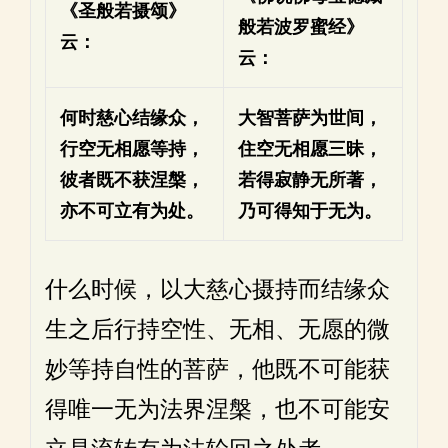
《圣般若摄颂》
般若波罗蜜经》
云：
云：
何时慈心结缘众，
大智菩萨为世间，
行空无相愿等持，
住空无相愿三昧，
彼者既不获涅槃，
若得寂静无所著，
亦不可立有为处。
乃可得知于无为。
什么时候，以大慈心摄持而结缘众
生之后行持空性、无相、无愿的微
妙等持自性的菩萨，他既不可能获
得唯一无为法界涅槃，也不可能安