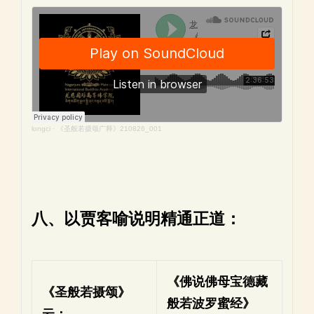
longci
·
《圣般若摄颂广释》210826_001
八、以贾客喻说明精通正道：
《佛说佛母宝德藏
《圣般若摄颂》
般若波罗蜜经》
云：