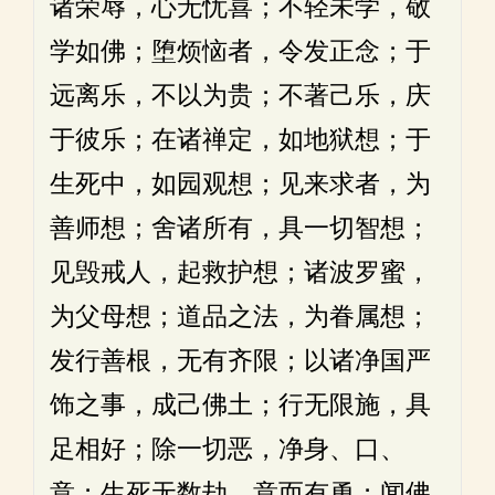
诸荣辱，心无忧喜；不轻未学，敬
学如佛；堕烦恼者，令发正念；于
远离乐，不以为贵；不著己乐，庆
于彼乐；在诸禅定，如地狱想；于
生死中，如园观想；见来求者，为
善师想；舍诸所有，具一切智想；
见毁戒人，起救护想；诸波罗蜜，
为父母想；道品之法，为眷属想；
发行善根，无有齐限；以诸净国严
饰之事，成己佛土；行无限施，具
足相好；除一切恶，净身、口、
意；生死无数劫，意而有勇；闻佛