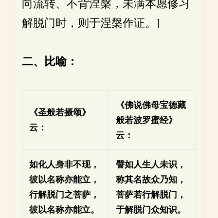
向流转、不背涅槃，未满本愿修习
解脱门时，则于涅槃作证。]
二、比喻：
《佛说佛母宝德藏
《圣般若摄颂》
般若波罗蜜经》
云：
云：
如化人身非不现，
譬如人生人未识，
彼以名称亦能立，
称其名故众乃知，
行解脱门之菩萨，
菩萨若行解脱门，
彼以名称亦能立。
于解脱门众知识。