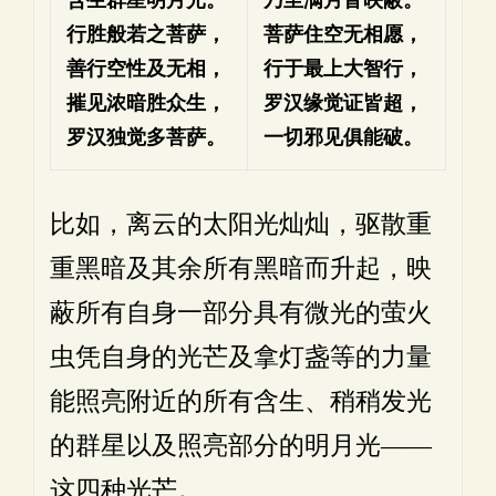
行胜般若之菩萨，
菩萨住空无相愿，
善行空性及无相，
行于最上大智行，
摧见浓暗胜众生，
罗汉缘觉证皆超，
罗汉独觉多菩萨。
一切邪见俱能破。
比如，离云的太阳光灿灿，驱散重
重黑暗及其余所有黑暗而升起，映
蔽所有自身一部分具有微光的萤火
虫凭自身的光芒及拿灯盏等的力量
能照亮附近的所有含生、稍稍发光
的群星以及照亮部分的明月光——
这四种光芒。