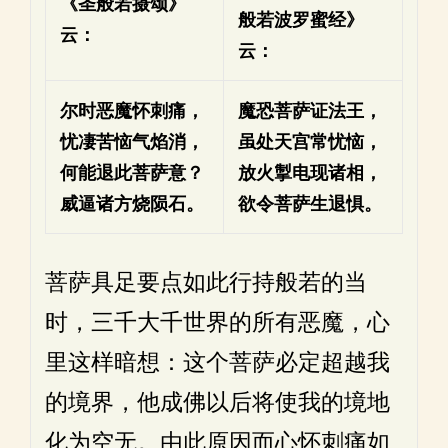
《圣般若摄颂》
般若波罗蜜经》
云：
云：
尔时恶魔怀刺痛，
魔恐菩萨证法王，
忧凄苦恼气焰消，
虽处天宫常忧恼，
何能退此菩萨意？
放火掣电现诸相，
威逼诸方烧陨石。
欲令菩萨生退惧。
菩萨具足要点如此行持般若的当
时，三千大千世界的所有恶魔，心
里这样暗想：这个菩萨必定超越我
的境界，他成佛以后将使我的境地
化为空无。由此原因而心怀刺痛如