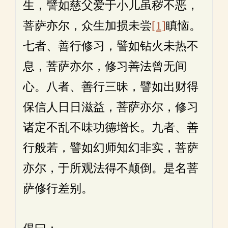
生，譬如慈父爱于小儿虽秽不恶，
菩萨亦尔，众生加损未尝
[1]
瞋恼。
七者、善行修习，譬如钻火未热不
息，菩萨亦尔，修习善法曾无间
心。八者、善行三昧，譬如出财得
保信人日日滋益，菩萨亦尔，修习
诸定不乱不味功德增长。九者、善
行般若，譬如幻师知幻非实，菩萨
亦尔，于所观法得不颠倒。是名菩
萨修行差别。