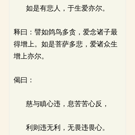
如是有悲人，于生爱亦尔。
释曰：譬如鸽鸟多贪，爱念诸子最
得增上。如是菩萨多悲，爱诸众生
增上亦尔。
偈曰：
慈与瞋心违，息苦苦心反，
利则违无利，无畏违畏心。