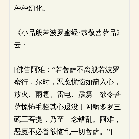
种种幻化。
《小品般若波罗蜜经·恭敬菩萨品》
云：
[佛告阿难：“若菩萨不离般若波罗
蜜行，尔时，恶魔忧恼如箭入心，
放火、雨雹、雷电、霹雳，欲令菩
萨惊怖毛竖其心退没于阿耨多罗三
藐三菩提，乃至一念错乱。阿难，
恶魔不必普欲恼乱一切菩萨。”]