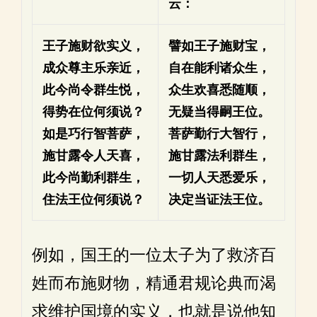
云：
王子施财欲实义，
譬如王子施财宝，
成众尊主乐亲近，
自在能利诸众生，
此今尚令群生悦，
众生欢喜悉随顺，
得势在位何须说？
无疑当得嗣王位。
如是巧行智菩萨，
菩萨勤行大智行，
施甘露令人天喜，
施甘露法利群生，
此今尚勤利群生，
一切人天悉爱乐，
住法王位何须说？
决定当证法王位。
例如，国王的一位太子为了救济百
姓而布施财物，精通君规论典而渴
求维护国境的实义，也就是说他知