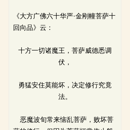
《大方广佛六十华严·金刚幢菩萨十
回向品》云：
十方一切诸魔王，菩萨威德悉调
伏，
勇猛安住莫能坏，决定修行究竟
法。
恶魔波旬常来恼乱菩萨，败坏菩