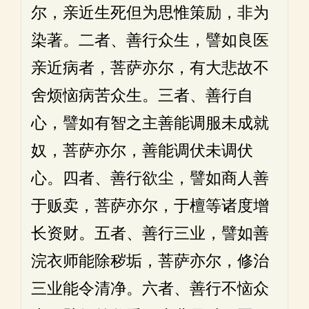
尔，亲近生死但为思惟策励，非为
染著。二者、善行众生，譬如良医
亲近病者，菩萨亦尔，有大悲故不
舍烦恼病苦众生。三者、善行自
心，譬如有智之主善能调服未成就
奴，菩萨亦尔，善能调伏未调伏
心。四者、善行欲尘，譬如商人善
于贩卖，菩萨亦尔，于檀等诸度增
长资财。五者、善行三业，譬如善
浣衣师能除秽垢，菩萨亦尔，修治
三业能令清净。六者、善行不恼众