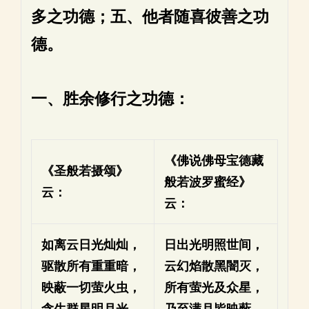
多之功德；五、他者随喜彼善之功
德。
一、胜余修行之功德：
《佛说佛母宝德藏
《圣般若摄颂》
般若波罗蜜经》
云：
云：
如离云日光灿灿，
日出光明照世间，
驱散所有重重暗，
云幻焰散黑闇灭，
映蔽一切萤火虫，
所有萤光及众星，
含生群星明月光。
乃至满月皆映蔽。