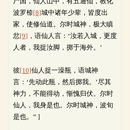
尸国，仙人山中，有五通仙，教化
波罗㮈
[8]
城中诸年少辈，皆度出
家，使修仙道。尔时城神，极大瞋
忿
[9]
，语仙人言：‘汝若入城，更度
人者，我捉汝脚，掷于海外。’
彼
[10]
仙人捉一澡瓶，语城神
言：‘先动此瓶，然后掷我。’尽其
神力，不能得动，惭愧归伏。尔时
仙人，我身是也。尔时城神，波旬
是也。” ]