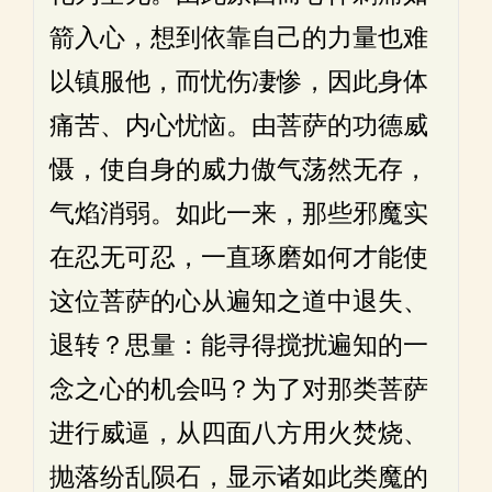
箭入心，想到依靠自己的力量也难
以镇服他，而忧伤凄惨，因此身体
痛苦、内心忧恼。由菩萨的功德威
慑，使自身的威力傲气荡然无存，
气焰消弱。如此一来，那些邪魔实
在忍无可忍，一直琢磨如何才能使
这位菩萨的心从遍知之道中退失、
退转？思量：能寻得搅扰遍知的一
念之心的机会吗？为了对那类菩萨
进行威逼，从四面八方用火焚烧、
抛落纷乱陨石，显示诸如此类魔的