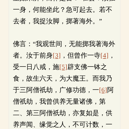
一身，何能坐此？急可起去。若不
去者，我捉汝脚，掷著海外。”
佛言：“我观世间，无能掷我著海外
者。汝于前身
[3]
，但曾作一寺
[4]
，
受一日八戒，施
[5]
辟支佛一钵之
食，故生六天，为大魔王。而我乃
于三阿僧祇劫，广修功德，一
[6]
阿
僧祇劫，我曾供养无量诸佛，第
二、第三阿僧祇劫，亦复如是，供
养声闻、缘觉之人，不可计数，一