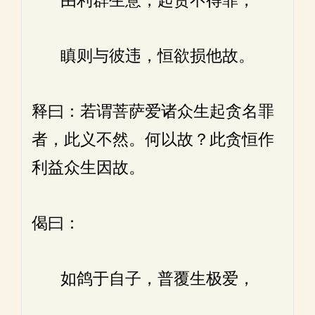
由利群生意，起贪不得罪，
瞋则与彼违，恒欲损他故。
释曰：若谓菩萨爱诸众生起贪名罪
者，此义不然。何以故？此贪恒作
利益众生因故。
偈曰：
如鸽于自子，普覆生极爱，