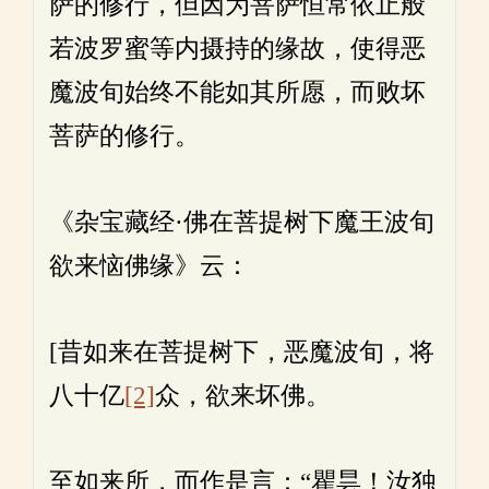
萨的修行，但因为菩萨恒常依止般
若波罗蜜等内摄持的缘故，使得恶
魔波旬始终不能如其所愿，而败坏
菩萨的修行。
《杂宝藏经·佛在菩提树下魔王波旬
欲来恼佛缘》云：
[昔如来在菩提树下，恶魔波旬，将
八十亿
[2]
众，欲来坏佛。
至如来所，而作是言：“瞿昙！汝独