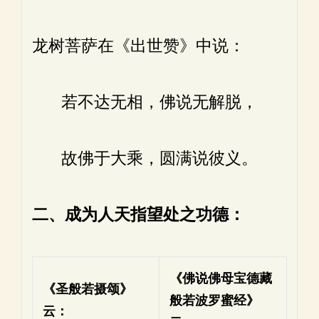
龙树菩萨在《出世赞》中说：
若不达无相，佛说无解脱，
故佛于大乘，圆满说彼义。
二、成为人天指望处之功德：
《佛说佛母宝德藏
《圣般若摄颂》
般若波罗蜜经》
云：