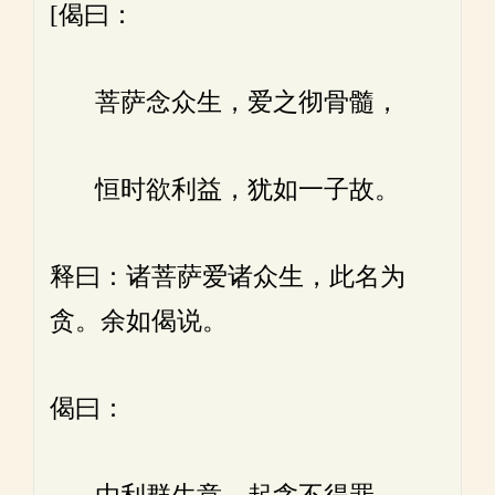
[偈曰：
菩萨念众生，爱之彻骨髓，
恒时欲利益，犹如一子故。
释曰：诸菩萨爱诸众生，此名为
贪。余如偈说。
偈曰：