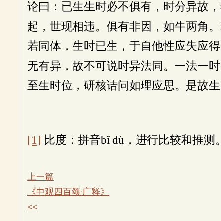
论曰：已生生时必不俱有，时分异故，
起，世现相违。俱有非因，如牛两角。
若同体，生时已生，于自他性应失应得
无有异，故不可说时异法同。一法一时
至生时位，研核诘问如理应思。是故生
[1]
比度：拼音bǐ dù，进行比较和推测
上一篇
《中观四百颂·广释》
<<