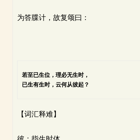
为答牒计，故复颂曰：
若至已生位，理必无生时，
已生有生时，云何从彼起？
【词汇释难】
彼：指生时体。