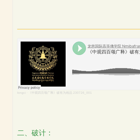
longci
·
《中观四百颂广释》破有为相品 230726_001
二、破计：