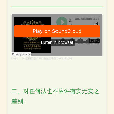
longci
·
《中观四百颂广释》教诫弟子品 230822_001
二、对任何法也不应许有实无实之
差别：