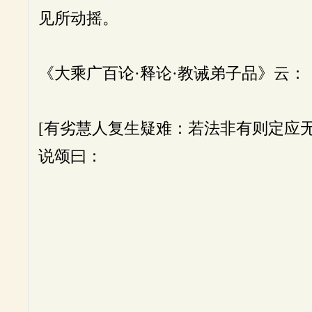
见所动摇。
《大乘广百论·释论·教诫弟子品》云：
[有劣慧人复生疑难：若法非有则定应
说颂曰：