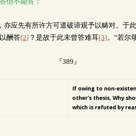
答但不能答：
，亦应先有所许方可遣破谛观予以畴对。于
以酬答
[2]
？是故于此未曾答难耳
[3]
。”若尔
『389』
If owing to non-existe
other’s thesis,
Why shou
which is refuted by rea