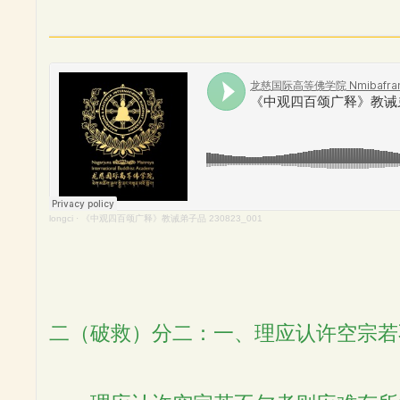
longci
·
《中观四百颂广释》教诫弟子品 230823_001
二（破救）分二：一、理应认许空宗若