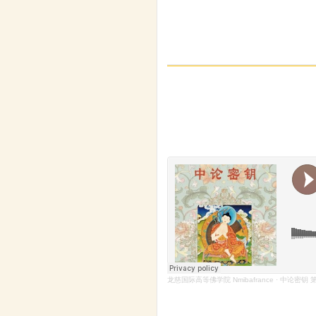
龙慈国际高等佛学院 Nmibafrance
·
中论密钥 第