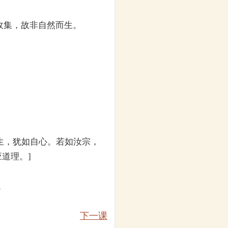
收集，故非自然而生。
生，犹如自心。若如汝宗，
道理。]
。
下一课