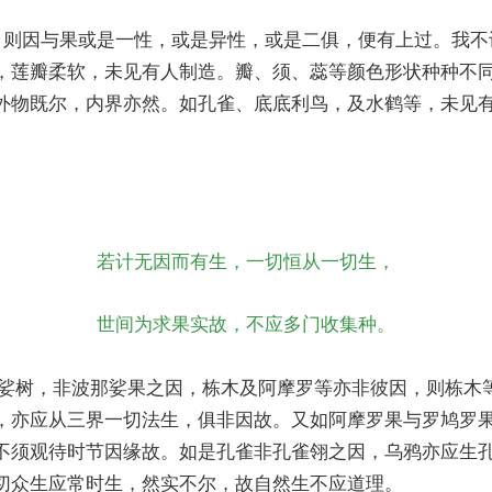
，则因与果或是一性，或是异性，或是二俱，便有上过。我不
，莲瓣柔软，未见有人制造。瓣、须、蕊等颜色形状种种不
外物既尔，内界亦然。如孔雀、底底利鸟，及水鹤等，未见
若计无因而有生，一切恒从一切生，
世间为求果实故，不应多门收集种。
娑树，非波那娑果之因，栋木及阿摩罗等亦非彼因，则栋木
，亦应从三界一切法生，俱非因故。又如阿摩罗果与罗鸠罗
不须观待时节因缘故。如是孔雀非孔雀翎之因，乌鸦亦应生
切众生应常时生，然实不尔，故自然生不应道理。