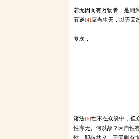
若无因而有万物者，是则
五逆
[4]
应当生天，以无因
复次，
诸法
[6]
性不在众缘中，但
性亦无。何以故？因自性
性，即破共义。无因则有