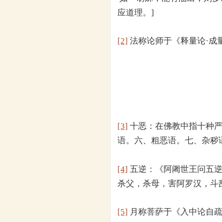
应道理。]
[2]
法称论师于《释量论·成
[3]
十恶：在佛教中指十种严
语。六、粗恶语。七、杂秽
[4]
五逆：《阿阇世王问五逆
杀父，杀母，害阿罗汉，斗
[5]
月称菩萨于《入中论自疏