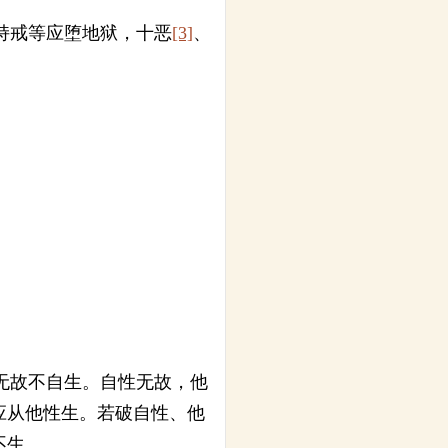
持戒等应堕地狱，十恶
[3]
、
无故不自生。自性无故，他
应从他性生。若破自性、他
不生。