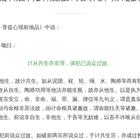
·菩提心现前地品》中说：
。颂曰：
计从共生亦非理，俱犯已说众过故。
他生，故计共生。如从泥团、杖、轮、绳、水、陶师等而有
故从自生。陶师功用等他法亦能生瓶，故亦从他生。以是执
彼宗安立，命、非命、福、罪、漏、律仪等九句义，谓是真
勒与命根非异法故，由计命根具诸趣故，谓命能往天等诸趣
他生。前说非自生，非他生，于吾等无妨难，以吾不许唯从
犯前说众过故。如破前两宗所说众过，于计共生宗，亦成过