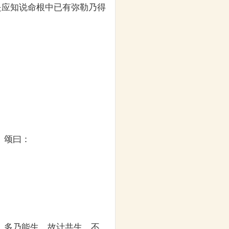
是应知说命根中已有弥勒乃得
。颂曰：
，多乃能生，故计共生，不