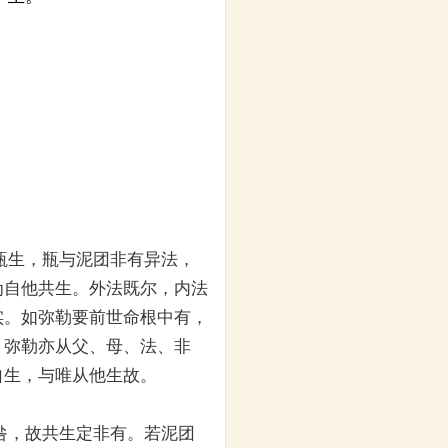
瓶生，瓶与泥团非有异法，
为自他共生。外法既尔，内法
实。如弥勒要前世命根中有，
。弥勒亦从父、母、法、非
自生，与唯从他生故。
咎，故共生定非有。若泥团