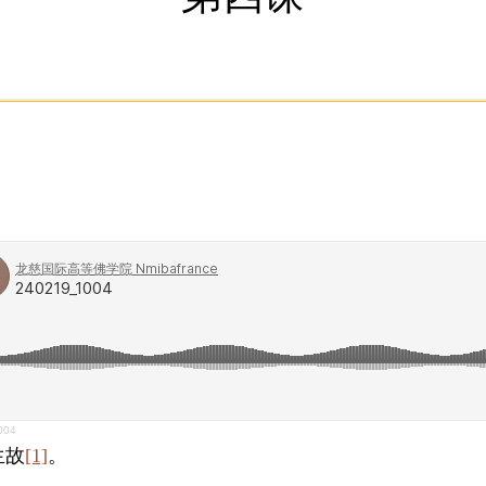
004
生故
[1]
。