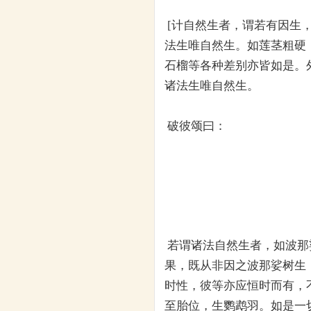
[计自然生者，谓若有因生
法生唯自然生。如莲茎粗硬
石榴等各种差别亦皆如是。
诸法生唯自然生。
破彼颂曰：
若谓诸法自然生者，如波那
果，既从非因之波那娑树生
时性，彼等亦应恒时而有，
至胎位，生鹦鹉羽。如是一