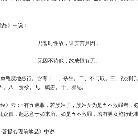
量品》中说：
乃暂时性故，证实苦具因，
无因不待他，故成恒有无。
重程度地恶行。含有：一、杀生。二、不与取。三、欲邪行
语。八、贪欲。九、瞋恚。十、邪见。
经》云：“有五逆罪，若族姓子，族姓女为是五不救罪者，
乱众僧，起恶意于如来所。如是五不救罪，若有男女施行此事
·菩提心现前地品》中说：