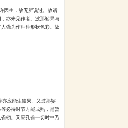
许因生，故无所说过。故诸
同，亦未见作者。波那娑果与
有人强为作种种形状色彩。故
等亦应能生彼果。又波那娑
果等必待时节方能成熟，是暂
孔雀翎。又应孔雀一切时中乃