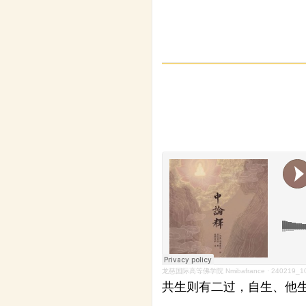
龙慈国际高等佛学院 Nmibafrance
·
240219_1
共生则有二过，自生、他