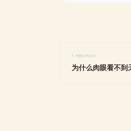
文
章
Previous
PREV POST
导
为什么肉眼看不到
Post
航