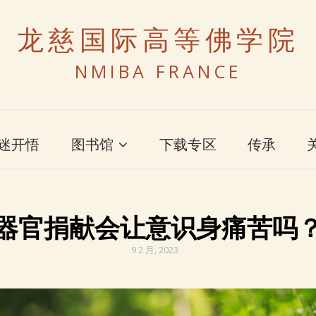
龙慈国际高等佛学院
NMIBA FRANCE
迷开悟
图书馆
下载专区
传承
器官捐献会让意识身痛苦吗
POSTED
9 2 月, 2023
ON